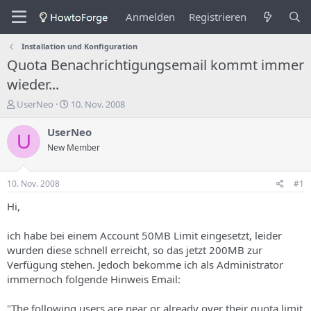
Anmelden
Registrieren
Installation und Konfiguration
Quota Benachrichtigungsemail kommt immer
wieder...
E
E
UserNeo
10. Nov. 2008
r
r
s
s
UserNeo
U
t
t
New Member
e
e
l
l
l
l
10. Nov. 2008
#1
e
u
r
n
Hi,
d
g
e
s
ich habe bei einem Account 50MB Limit eingesetzt, leider
s
d
wurden diese schnell erreicht, so das jetzt 200MB zur
T
a
Verfügung stehen. Jedoch bekomme ich als Administrator
h
t
immernoch folgende Hinweis Email:
e
u
m
m
a
"The following users are near or already over their quota limit