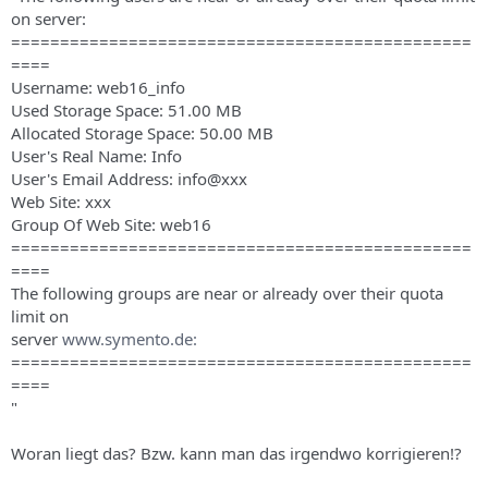
s
on server:
===============================================
====
Username: web16_info
Used Storage Space: 51.00 MB
Allocated Storage Space: 50.00 MB
User's Real Name: Info
User's Email Address: info@xxx
Web Site: xxx
Group Of Web Site: web16
===============================================
====
The following groups are near or already over their quota
limit on
server
www.symento.de:
===============================================
====
"
Woran liegt das? Bzw. kann man das irgendwo korrigieren!?