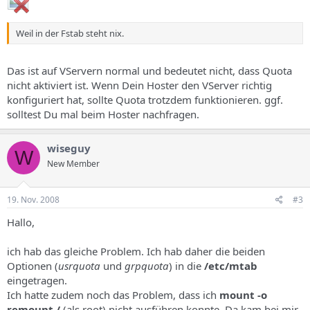
Weil in der Fstab steht nix.
Das ist auf VServern normal und bedeutet nicht, dass Quota
nicht aktiviert ist. Wenn Dein Hoster den VServer richtig
konfiguriert hat, sollte Quota trotzdem funktionieren. ggf.
solltest Du mal beim Hoster nachfragen.
wiseguy
W
New Member
19. Nov. 2008
#3
Hallo,
ich hab das gleiche Problem. Ich hab daher die beiden
Optionen (
usrquota
und
grpquota
) in die
/etc/mtab
eingetragen.
Ich hatte zudem noch das Problem, dass ich
mount -o
remount /
(als root) nicht ausführen konnte. Da kam bei mir