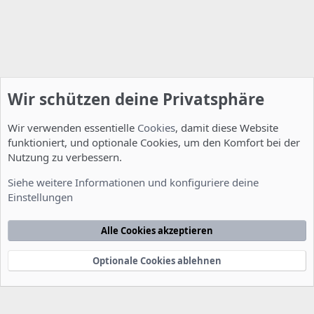
Wir schützen deine Privatsphäre
Wir verwenden essentielle
Cookies
, damit diese Website
funktioniert, und optionale Cookies, um den Komfort bei der
Nutzung zu verbessern.
Installation und Konfiguration
Siehe weitere Informationen und konfiguriere deine
Einstellungen
Cookies
Deutsch [Du]
Kontakt
Nutzungsbedingungen
Datenschutzerklärung
Hilfe
Alle Cookies akzeptieren
Startseite
R
S
S
Optionale Cookies ablehnen
®
Community platform by XenForo
© 2010-2022 XenForo Ltd.
-
Deutsch von
-
xenDach
©2010-2014
F
e
e
d