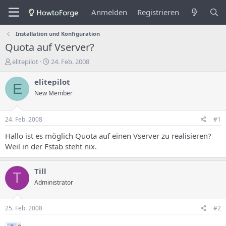
Anmelden
Registrieren
Installation und Konfiguration
Quota auf Vserver?
E
E
elitepilot
24. Feb. 2008
r
r
s
s
elitepilot
E
t
t
New Member
e
e
l
l
l
l
24. Feb. 2008
#1
e
u
r
n
Hallo ist es möglich Quota auf einen Vserver zu realisieren?
d
g
Weil in der Fstab steht nix.
e
s
s
d
T
a
Till
T
h
t
Administrator
e
u
m
m
a
25. Feb. 2008
#2
s