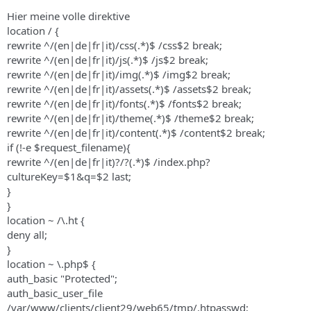
Hier meine volle direktive
location / {
rewrite ^/(en|de|fr|it)/css(.*)$ /css$2 break;
rewrite ^/(en|de|fr|it)/js(.*)$ /js$2 break;
rewrite ^/(en|de|fr|it)/img(.*)$ /img$2 break;
rewrite ^/(en|de|fr|it)/assets(.*)$ /assets$2 break;
rewrite ^/(en|de|fr|it)/fonts(.*)$ /fonts$2 break;
rewrite ^/(en|de|fr|it)/theme(.*)$ /theme$2 break;
rewrite ^/(en|de|fr|it)/content(.*)$ /content$2 break;
if (!-e $request_filename){
rewrite ^/(en|de|fr|it)?/?(.*)$ /index.php?
cultureKey=$1&q=$2 last;
}
}
location ~ /\.ht {
deny all;
}
location ~ \.php$ {
auth_basic "Protected";
auth_basic_user_file
/var/www/clients/client29/web65/tmp/.htpasswd;