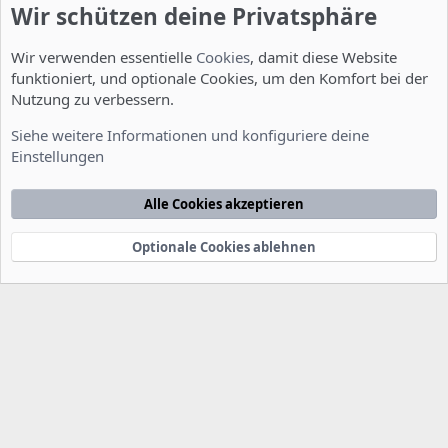
Wir schützen deine Privatsphäre
Wir verwenden essentielle
Cookies
, damit diese Website
funktioniert, und optionale Cookies, um den Komfort bei der
Nutzung zu verbessern.
Installation und Konfiguration
Siehe weitere Informationen und konfiguriere deine
Einstellungen
Cookies
Deutsch [Du]
Kontakt
Nutzungsbedingungen
Datenschutzerklärung
Hilfe
Alle Cookies akzeptieren
Startseite
R
S
S
Optionale Cookies ablehnen
®
Community platform by XenForo
© 2010-2022 XenForo Ltd.
-
Deutsch von
-
xenDach
©2010-2014
F
e
e
d