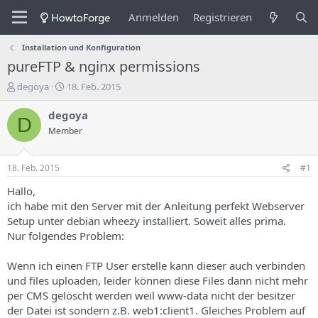
Anmelden
Registrieren
Installation und Konfiguration
pureFTP & nginx permissions
E
E
degoya
18. Feb. 2015
r
r
s
s
degoya
D
t
t
Member
e
e
l
l
l
l
18. Feb. 2015
#1
e
u
r
n
Hallo,
d
g
ich habe mit den Server mit der Anleitung perfekt Webserver
e
s
Setup unter debian wheezy installiert. Soweit alles prima.
s
d
Nur folgendes Problem:
T
a
h
t
Wenn ich einen FTP User erstelle kann dieser auch verbinden
e
u
m
m
und files uploaden, leider können diese Files dann nicht mehr
a
per CMS gelöscht werden weil www-data nicht der besitzer
s
der Datei ist sondern z.B. web1:client1. Gleiches Problem auf