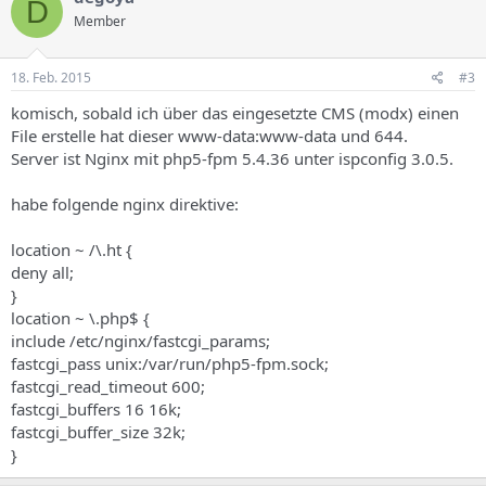
D
Member
18. Feb. 2015
#3
komisch, sobald ich über das eingesetzte CMS (modx) einen
File erstelle hat dieser www-data:www-data und 644.
Server ist Nginx mit php5-fpm 5.4.36 unter ispconfig 3.0.5.
habe folgende nginx direktive:
location ~ /\.ht {
deny all;
}
location ~ \.php$ {
include /etc/nginx/fastcgi_params;
fastcgi_pass unix:/var/run/php5-fpm.sock;
fastcgi_read_timeout 600;
fastcgi_buffers 16 16k;
fastcgi_buffer_size 32k;
}