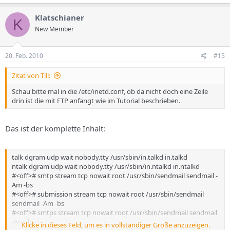
Klatschianer
K
New Member
20. Feb. 2010
#15
Zitat von Till:
Schau bitte mal in die /etc/inetd.conf, ob da nicht doch eine Zeile
drin ist die mit FTP anfängt wie im Tutorial beschrieben.
Das ist der komplette Inhalt:
talk dgram udp wait nobody.tty /usr/sbin/in.talkd in.talkd
ntalk dgram udp wait nobody.tty /usr/sbin/in.ntalkd in.ntalkd
#<off># smtp stream tcp nowait root /usr/sbin/sendmail sendmail -
Am -bs
#<off># submission stream tcp nowait root /usr/sbin/sendmail
sendmail -Am -bs
#<off># smtps stream tcp nowait root /usr/sbin/sendmail sendmail
-Am -bs
Klicke in dieses Feld, um es in vollständiger Größe anzuzeigen.