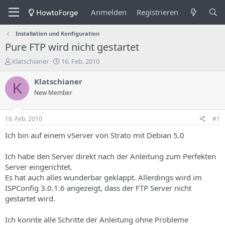
Anmelden
Registrieren
Installation und Konfiguration
Pure FTP wird nicht gestartet
E
E
Klatschianer
16. Feb. 2010
r
r
s
s
Klatschianer
K
t
t
New Member
e
e
l
l
l
l
16. Feb. 2010
#1
e
u
r
n
Ich bin auf einem vServer von Strato mit Debian 5.0
d
g
e
s
Ich habe den Server direkt nach der Anleitung zum Perfekten
s
d
Server eingerichtet.
T
a
Es hat auch alles wunderbar geklappt. Allerdings wird im
h
t
ISPConfig 3.0.1.6 angezeigt, dass der FTP Server nicht
e
u
m
m
gestartet wird.
a
s
Ich konnte alle Schritte der Anleitung ohne Probleme