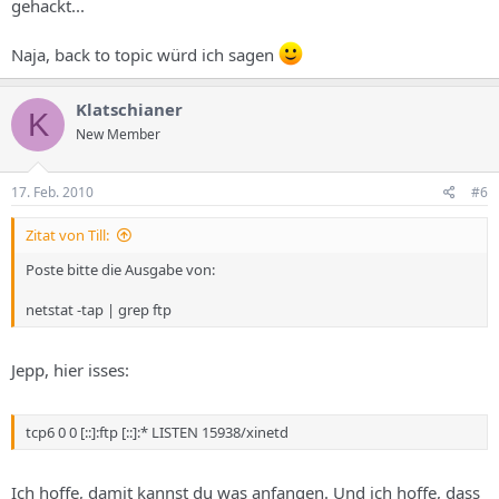
gehackt...
Naja, back to topic würd ich sagen
Klatschianer
K
New Member
17. Feb. 2010
#6
Zitat von Till:
Poste bitte die Ausgabe von:
netstat -tap | grep ftp
Jepp, hier isses:
tcp6 0 0 [::]:ftp [::]:* LISTEN 15938/xinetd
Ich hoffe, damit kannst du was anfangen. Und ich hoffe, dass