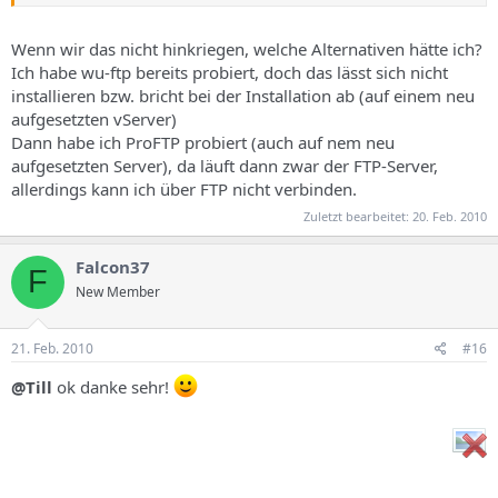
#ftp stream tcp nowait root /usr/sbin/tcpd /usr/sbin/pure-ftpd-
wrapper
Wenn wir das nicht hinkriegen, welche Alternativen hätte ich?
Ich habe wu-ftp bereits probiert, doch das lässt sich nicht
installieren bzw. bricht bei der Installation ab (auf einem neu
aufgesetzten vServer)
Dann habe ich ProFTP probiert (auch auf nem neu
aufgesetzten Server), da läuft dann zwar der FTP-Server,
allerdings kann ich über FTP nicht verbinden.
Zuletzt bearbeitet:
20. Feb. 2010
Falcon37
F
New Member
21. Feb. 2010
#16
@Till
ok danke sehr!