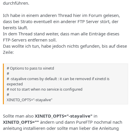
durchführen.
Ich habe in einem anderen Thread hier im Forum gelesen,
dass bei Strato eventuell ein anderer FTP Server stört, der
bereits läuft.
In dem Thread stand weiter, dass man alle Einträge dieses
FTP-Servers entfernen soll.
Das wollte ich tun, habe jedoch nichts gefunden, bis auf diese
Zeile:
# Options to pass to xinetd
#
# -stayalive comes by default : it can be removed if xinetd is
expected
# not to start when no service is configured
#
XINETD_OPTS="-stayalive"
Sollte man also
XINETD_OPTS="-stayalive"
in
XINETD_OPTS=""
ändern und dann PureFTP nochmal nach
anleitung installieren oder sollte man lieber die Anleitung