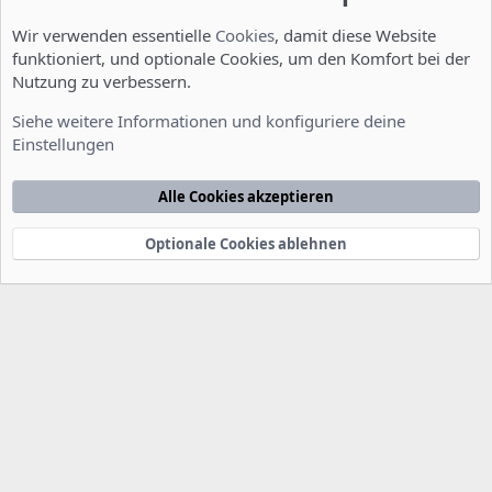
Wir verwenden essentielle
Cookies
, damit diese Website
funktioniert, und optionale Cookies, um den Komfort bei der
Nutzung zu verbessern.
Installation und Konfiguration
Siehe weitere Informationen und konfiguriere deine
Einstellungen
Cookies
Deutsch [Du]
Kontakt
Nutzungsbedingungen
Datenschutzerklärung
Hilfe
Alle Cookies akzeptieren
Startseite
R
S
S
Optionale Cookies ablehnen
®
Community platform by XenForo
© 2010-2022 XenForo Ltd.
-
Deutsch von
-
xenDach
©2010-2014
F
e
e
d