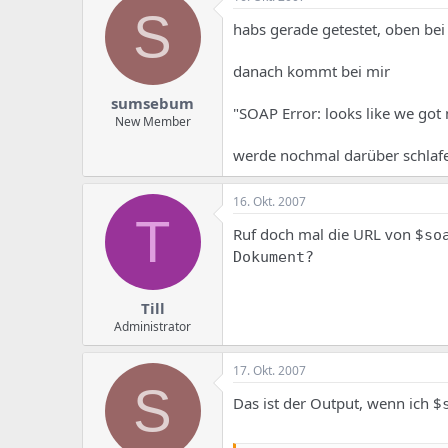
S
habs gerade getestet, oben bei 
danach kommt bei mir
sumsebum
"SOAP Error: looks like we go
New Member
werde nochmal darüber schlafe
16. Okt. 2007
T
Ruf doch mal die URL von $
so
Dokument?
Till
Administrator
17. Okt. 2007
S
Das ist der Output, wenn ich $