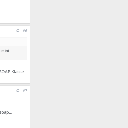
#6
er ini
 SOAP Klasse
#7
soap...