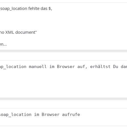
soap_location fehlte das $,
t no XML document"
n...
ap_location manuell im Browser auf, erhältst Du da
soap_location im Browser aufrufe