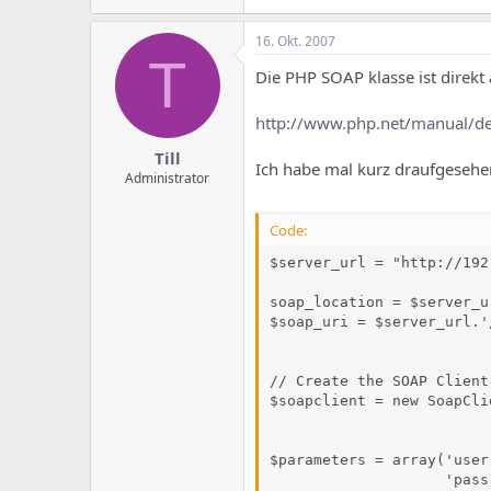
16. Okt. 2007
T
Die PHP SOAP klasse ist direkt
http://www.php.net/manual/de
Till
Ich habe mal kurz draufgesehe
Administrator
Code:
$server_url = "http://192
soap_location = $server_u
$soap_uri = $server_url.'
// Create the SOAP Client

$soapclient = new SoapCli
                         
$parameters = array('user
                    'pass