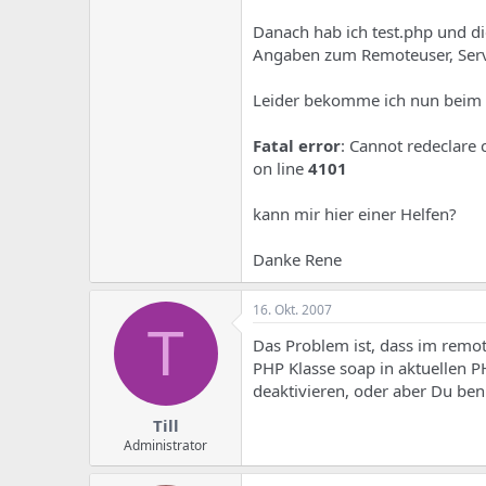
e
u
m
m
Danach hab ich test.php und die
a
Angaben zum Remoteuser, Serv
s
Leider bekomme ich nun beim 
Fatal error
: Cannot redeclare 
on line
4101
kann mir hier einer Helfen?
Danke Rene
16. Okt. 2007
T
Das Problem ist, dass im remot
PHP Klasse soap in aktuellen P
deaktivieren, oder aber Du be
Till
Administrator