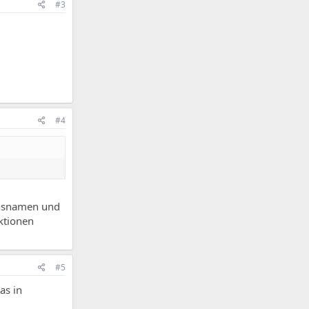
#3
#4
onsnamen und
ktionen
#5
as in