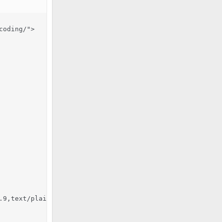
oding/">

.9,text/plain;q=0.8,image/png,*/*;q=0.5
