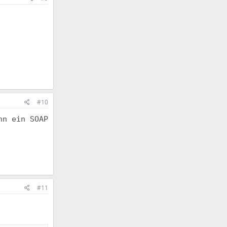
#10
nn ein SOAP
#11