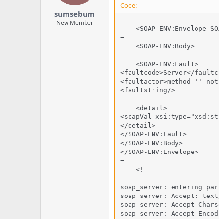
Code:
sumsebum
−

New Member
    <SOAP-ENV:Envelope SO
−

    <SOAP-ENV:Body>

−

    <SOAP-ENV:Fault>

<faultcode>Server</faultco
<faultactor>method '' not
<faultstring/>

−

    <detail>

<soapVal xsi:type="xsd:str
</detail>

</SOAP-ENV:Fault>

</SOAP-ENV:Body>

</SOAP-ENV:Envelope>

−

    <!--

soap_server: entering par
soap_server: Accept: text
soap_server: Accept-Chars
soap_server: Accept-Encod