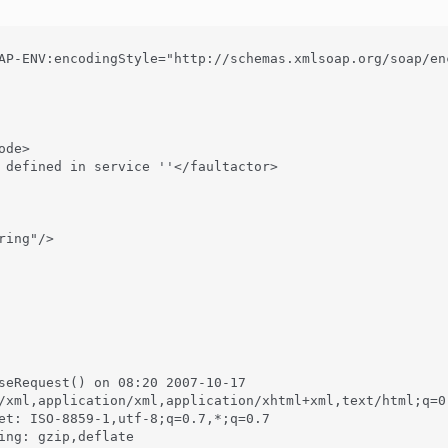
AP-ENV:encodingStyle="http://schemas.xmlsoap.org/soap/enc
de>

 defined in service ''</faultactor>

ing"/>

seRequest() on 08:20 2007-10-17

/xml,application/xml,application/xhtml+xml,text/html;q=0
et: ISO-8859-1,utf-8;q=0.7,*;q=0.7

ing: gzip,deflate
