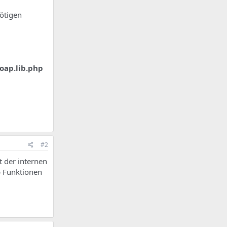
nötigen
ap.lib.php
#2
t der internen
p Funktionen