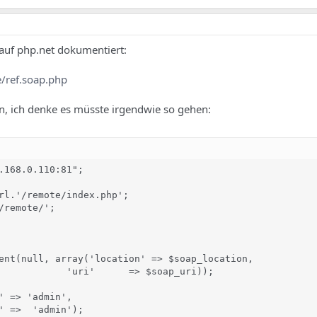
 auf php.net dokumentiert:
/ref.soap.php
n, ich denke es müsste irgendwie so gehen:
.168.0.110:81";

rl.'/remote/index.php';

/remote/';

ent(null, array('location' => $soap_location,

            'uri'      => $soap_uri));

' => 'admin',

' =>  'admin');
