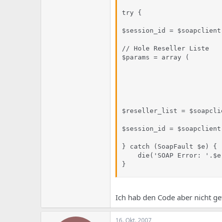
try {

$session_id = $soapclient
// Hole Reseller Liste

$params = array (        
                         
                         
                         
$reseller_list = $soapcli
$session_id = $soapclient
} catch (SoapFault $e) {

    die('SOAP Error: '.$e
}
Ich hab den Code aber nicht ge
16. Okt. 2007