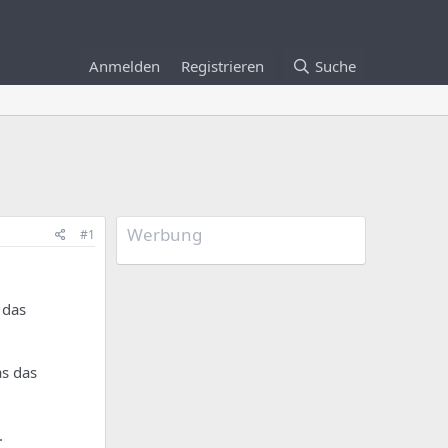
Anmelden
Registrieren
Suche
Werbung
#1
 das
as das
.