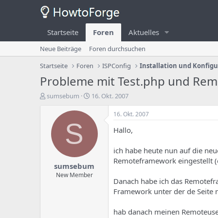
Startseite
Foren
Aktuelles
Neue Beiträge
Foren durchsuchen
Startseite
Foren
ISPConfig
Installation und Konfig
Probleme mit Test.php und Re
E
E
sumsebum
16. Okt. 2007
r
r
s
s
16. Okt. 2007
t
t
S
Hallo,
e
e
l
l
l
l
ich habe heute nun auf die neu
e
u
Remoteframework eingestellt (d
sumsebum
r
n
d
g
New Member
Danach habe ich das Remotefram
e
s
Framework unter der de Seite ni
s
d
T
a
h
t
hab danach meinen Remoteuser a