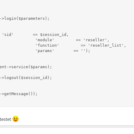
->login($parameters);

 'sid'        => $session_id,

               'module'         => 'reseller',

               'function'         => 'reseller_list',

               'params'        => '');

ent->service($params);

->logout($session_id);

->getMessage());

testet