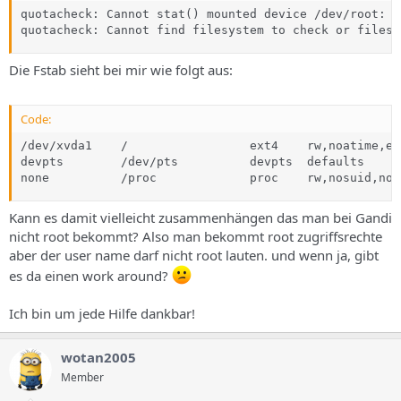
quotacheck: Cannot stat() mounted device /dev/root: N
quotacheck: Cannot find filesystem to check or filesy
Die Fstab sieht bei mir wie folgt aus:
Code:
/dev/xvda1    /                 ext4    rw,noatime,er
devpts        /dev/pts          devpts  defaults      
none          /proc             proc    rw,nosuid,noe
Kann es damit vielleicht zusammenhängen das man bei Gandi
nicht root bekommt? Also man bekommt root zugriffsrechte
aber der user name darf nicht root lauten. und wenn ja, gibt
es da einen work around?
Ich bin um jede Hilfe dankbar!
wotan2005
Member