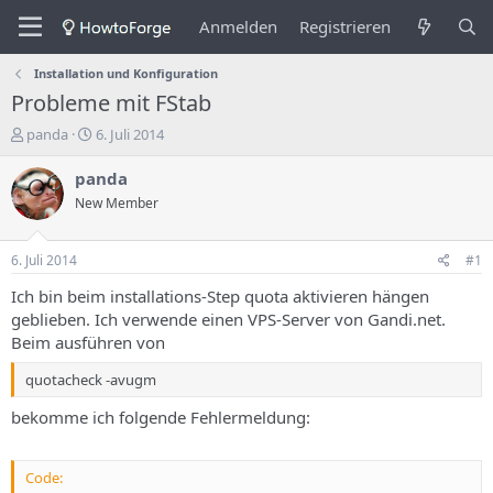
Anmelden
Registrieren
Installation und Konfiguration
Probleme mit FStab
E
E
panda
6. Juli 2014
r
r
s
s
panda
t
t
New Member
e
e
l
l
l
l
6. Juli 2014
#1
e
u
r
n
Ich bin beim installations-Step quota aktivieren hängen
d
g
geblieben. Ich verwende einen VPS-Server von Gandi.net.
e
s
Beim ausführen von
s
d
T
a
quotacheck -avugm
h
t
e
u
bekomme ich folgende Fehlermeldung:
m
m
a
s
Code: