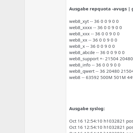
e
u
m
m
Ausgabe repquota -avugs | 
a
s
web8_xyt -- 36 0 0 9 0 0
web8_xxxx -- 36 0 0 9 0 0
web8_xxx -- 36 0 0 9 0 0
web8_xx -- 36 0 0 9 0 0
web8_x -- 36 0 0 9 0 0
web8_abcde -- 36 0 0 9 0 0
web8_support +- 21504 20480
web8_info -- 36 0 0 9 0 0
web8_qwert -- 36 20480 21504
web8 -- 63592 500M 501M 44
Ausgabe syslog:
Oct 16 12:54:10 h1032821 pos
Oct 16 12:54:10 h1032821 postf