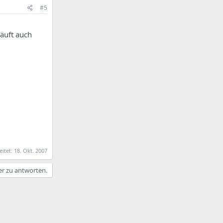
#5
äuft auch
eitet:
18. Okt. 2007
er zu antworten.