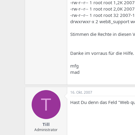
-rw-r--r-- 1 root root 1,2K 20
-rw-r--r-- 1 root root 2,0K 200
-rw-r--r-- 1 root root 32 2007
drwxrwxr-x 2 web8_support w
Stimmen die Rechte in diesen 
Danke im vorraus für die Hilfe.
mfg
mad
16. Okt. 2007
T
Hast Du denn das Feld "Web qu
Till
Administrator