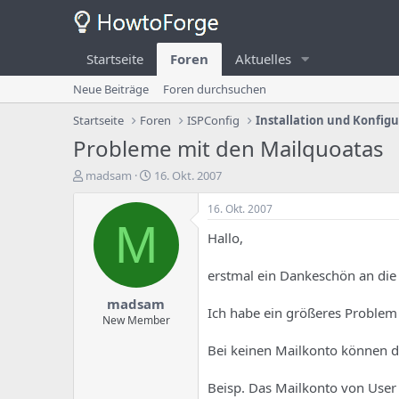
Startseite
Foren
Aktuelles
Neue Beiträge
Foren durchsuchen
Startseite
Foren
ISPConfig
Installation und Konfig
Probleme mit den Mailquoatas
E
E
madsam
16. Okt. 2007
r
r
s
s
16. Okt. 2007
t
t
M
Hallo,
e
e
l
l
l
l
erstmal ein Dankeschön an die 
e
u
madsam
r
n
Ich habe ein größeres Problem
d
g
New Member
e
s
Bei keinen Mailkonto können di
s
d
T
a
h
t
Beisp. Das Mailkonto von User