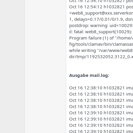
Oct 16 12:54:10 h1032821 pos
Oct 16 12:54:12 h1032821 pos
<web8_support@xxx.serverkomp
1, delays=0.17/0.01/0/1.9, dsn
postdrop: warning: uid=10029
il: fatal: web8_support(10029):
Program failure (1) of "/home
fig/tools/clamav/bin/clamassas
while writing "/var/www/web8
dir/tmp/1192532052.3122_0.x
Ausgabe mail.log:
Oct 16 12:38:10 h1032821 imapd
Oct 16 12:38:10 h1032821 imap
Oct 16 12:38:10 h1032821 imapd
Oct 16 12:38:10 h1032821 imap
Oct 16 12:39:10 h1032821 imapd
Oct 16 12:39:10 h1032821 imap
Oct 16 12:39:10 h1032821 imapd
Oct 16 12:39:10 h1032821 imap