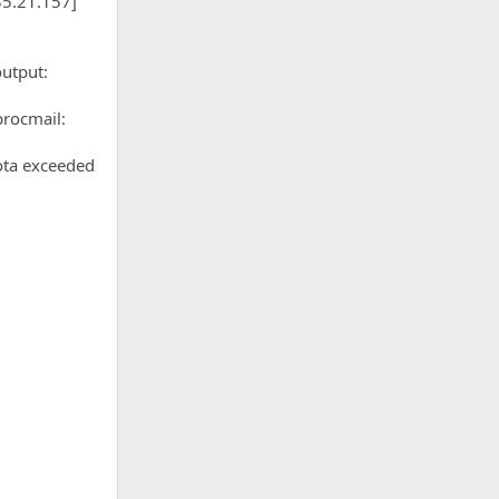
35.21.157]
output:
procmail:
ota exceeded