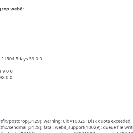
grep web8:
 21504 5days 59 0 0
 9 0 0
98 0 0
tfix/postdrop[3129]: warning: uid=10029: Disk quota exceeded
ix/sendmail[3128]: fatal: web8_support(10029): queue file writ