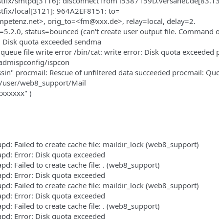
tfix/smtpd[3116]: disconnect from i5387159D.versanet.de[83.1
tfix/local[3121]: 964A2EF8151: to=
etenz.net>, orig_to=<fm@xxx.de>, relay=local, delay=2.
=5.2.0, status=bounced (can't create user output file. Command 
: Disk quota exceeded sendma
 queue file write error /bin/cat: write error: Disk quota exceeded 
/admispconfig/ispcon
sin" procmail: Rescue of unfiltered data succeeded procmail: Qu
/user/web8_support/Mail
xxxxxx" )
: Failed to create cache file: maildir_lock (web8_support)
d: Error: Disk quota exceeded
: Failed to create cache file: . (web8_support)
d: Error: Disk quota exceeded
: Failed to create cache file: maildir_lock (web8_support)
d: Error: Disk quota exceeded
: Failed to create cache file: . (web8_support)
d: Error: Disk quota exceeded