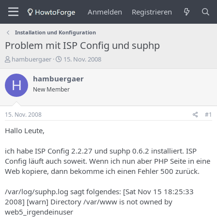
Anmelden
Registrieren
Installation und Konfiguration
Problem mit ISP Config und suphp
E
E
hambuergaer
15. Nov. 2008
r
r
s
s
hambuergaer
H
t
t
New Member
e
e
l
l
l
l
15. Nov. 2008
#1
e
u
r
n
Hallo Leute,
d
g
e
s
ich habe ISP Config 2.2.27 und suphp 0.6.2 installiert. ISP
s
d
Config läuft auch soweit. Wenn ich nun aber PHP Seite in eine
T
a
Web kopiere, dann bekomme ich einen Fehler 500 zurück.
h
t
e
u
m
m
/var/log/suphp.log sagt folgendes: [Sat Nov 15 18:25:33
a
2008] [warn] Directory /var/www is not owned by
s
web5_irgendeinuser