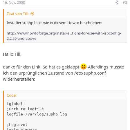
16. Nov. 2008
#3
Zitat von Till:
Installier suphp bitte wie in diesem Howto beschrieben:
http://www.howtoforge.org/install-s...tions-for-use-with-ispconfig-
2.2.20-and-above
Hallo Till,
danke für den Link. So hat es geklappt
Allerdings musste
ich den urprünglichen Zustand von /etc/suphp.conf
widerherstellen:
Code:
[global]

;Path to logfile

logfile=/var/log/suphp.log

;Loglevel

loglevel=warn
