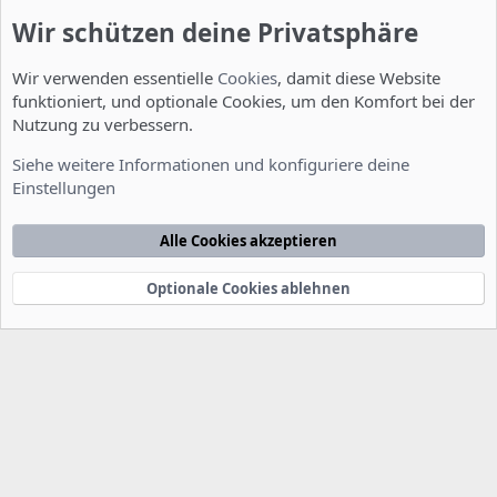
Werbung
Wir schützen deine Privatsphäre
Wir verwenden essentielle
Cookies
, damit diese Website
funktioniert, und optionale Cookies, um den Komfort bei der
Nutzung zu verbessern.
Installation und Konfiguration
Siehe weitere Informationen und konfiguriere deine
Einstellungen
Cookies
Deutsch [Du]
Kontakt
Nutzungsbedingungen
Datenschutzerklärung
Hilfe
Alle Cookies akzeptieren
Startseite
R
S
S
Optionale Cookies ablehnen
®
Community platform by XenForo
© 2010-2022 XenForo Ltd.
-
Deutsch von
-
xenDach
©2010-2014
F
e
e
d