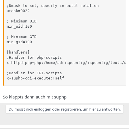
;Umask to set, specify in octal notation

umask=0022

; Minimum UID

min_uid=100

; Minimum GID

min_gid=100

[handlers]

;Handler for php-scripts

x-httpd-php=php:/home/admispconfig/ispconfig/tools/su
;Handler for CGI-scripts

x-suphp-cgi=execute:!self
So klappts dann auch mit suphp
Du musst dich einloggen oder registrieren, um hier zu antworten.