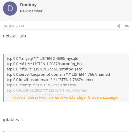
Dooboy
D
New Member
24. Jan. 2008
#6
netstat -tab
tcp 0 0 *:mysql *:* LISTEN 2 4693/mysqld
tcp 0 0 *:81 *:* LISTEN 1 2087/ispconfig_htt
tcp 0 0 *:ftp *:* LISTEN 2 5590/proftpd: (acc
tcp 0 0 server1.acpromot:domain *:* LISTEN 1 7667/named
tcp 0 0 localhost:domain *:* LISTEN 1 7667/named
tcp 0 0 *:smtp *:* LISTEN 2 5691/master
tcp 0 0 localhost:953 *:* LISTEN 1 7667/named
tcp6 0 0 *:imaps *:* LISTEN 2 500/couriertcpd
Klicke in dieses Feld, um es in vollständiger Größe anzuzeigen.
tcp6 0 0 *
op3s *:* LISTEN 2 524/couriertcpd
tcp6 0 0 *
op3 *:* LISTEN 2 510/couriertcpd
tcp6 0 0 *:imap2 *:* LISTEN 2 488/couriertcpd
tcp6 0 0 *:www *:* LISTEN 1 2117/apache2
iptables -L
tcp6 0 0 *:ssh *:* LISTEN 2 634/sshd
tcp6 0 0 *:smtp *:* LISTEN 2 5691/master