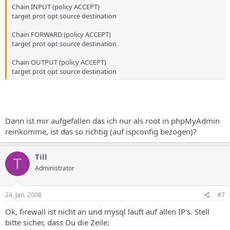
tcp6 0 0 ip6-localhost:953 *:* LISTEN 1 7667/named
Chain INPUT (policy ACCEPT)
tcp6 0 0 *:https *:* LISTEN 1 2117/apache2
target prot opt source destination
Chain FORWARD (policy ACCEPT)
target prot opt source destination
Chain OUTPUT (policy ACCEPT)
target prot opt source destination
Dann ist mir aufgefallen das ich nur als root in phpMyAdmin
reinkomme, ist das so richtig (auf ispconfig bezogen)?
Till
T
Administrator
24. Jan. 2008
#7
Ok, firewall ist nicht an und mysql läuft auf allen IP's. Stell
bitte sicher, dass Du die Zeile: