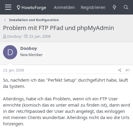
Anmelden
Registrieren
Installation und Konfiguration
Problem mit FTP PFad und phpMyAdmin
E
E
Dooboy
23. Jan. 2008
r
r
s
s
Dooboy
D
t
t
New Member
e
e
l
l
l
l
23. Jan. 2008
#1
e
u
r
n
So, nachdem ich das "Perfekt Setup" durchgeführt habe, läuft
d
g
da System.
e
s
s
d
Allerdings, habe ich das Problem, wenn ich ein FTP User
T
a
einrichte (komisch das es unter email zu finden ist), dann wird
h
t
in der /etc/htpasswd der User auch angelegt, das einloggen
e
u
m
m
mit meinen Clients wunderbar. Allerdings nicht da wo die Urls
a
hinzeigen.
s