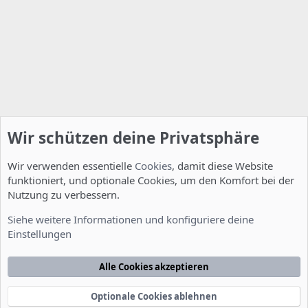
Wir schützen deine Privatsphäre
Wir verwenden essentielle
Cookies
, damit diese Website
funktioniert, und optionale Cookies, um den Komfort bei der
Nutzung zu verbessern.
Installation und Konfiguration
Siehe weitere Informationen und konfiguriere deine
Einstellungen
Cookies
Deutsch [Du]
Kontakt
Nutzungsbedingungen
Datenschutzerklärung
Hilfe
Alle Cookies akzeptieren
Startseite
R
S
S
Optionale Cookies ablehnen
®
Community platform by XenForo
© 2010-2022 XenForo Ltd.
-
Deutsch von
-