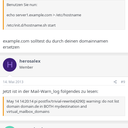
Benutzen Sie nun:
echo server1.example.com > /etc/hostname
/etc/init.d/hostname.sh start
example.com solltest du durch deinen domainnamen
ersetzen
herosalex
H
Member
14. Mai 2013
#9
Jetzt ist in der Mail-Warn_log folgendes zu lesen:
May 14 14:20:14 pi postfix/trivial-rewrite[4290]: warning: do not list
domain domain.de in BOTH mydestination and
virtual_mailbox_domains