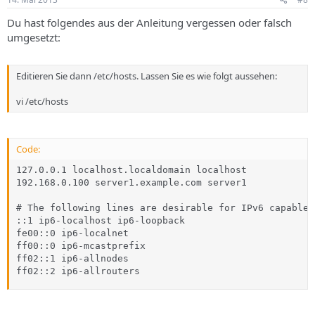
Du hast folgendes aus der Anleitung vergessen oder falsch
umgesetzt:
Editieren Sie dann /etc/hosts. Lassen Sie es wie folgt aussehen:
vi /etc/hosts
Code:
127.0.0.1 localhost.localdomain localhost

192.168.0.100 server1.example.com server1

# The following lines are desirable for IPv6 capable h
::1 ip6-localhost ip6-loopback

fe00::0 ip6-localnet

ff00::0 ip6-mcastprefix

ff02::1 ip6-allnodes

ff02::2 ip6-allrouters