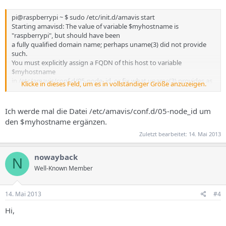
pi@raspberrypi ~ $ sudo /etc/init.d/amavis start
Starting amavisd: The value of variable $myhostname is
"raspberrypi", but should have been
a fully qualified domain name; perhaps uname(3) did not provide
such.
You must explicitly assign a FQDN of this host to variable
$myhostname
in /etc/amavis/conf.d/05-node_id, or fix what uname(3) provides as
Klicke in dieses Feld, um es in vollständiger Größe anzuzeigen.
a host's
network name!
(failed).
Ich werde mal die Datei /etc/amavis/conf.d/05-node_id um
den $myhostname ergänzen.
Zuletzt bearbeitet:
14. Mai 2013
nowayback
N
Well-Known Member
14. Mai 2013
#4
Hi,