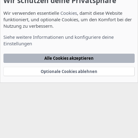
Wir schützen deine Privatsphäre
Wir verwenden essentielle
Cookies
, damit diese Website
funktioniert, und optionale Cookies, um den Komfort bei der
Nutzung zu verbessern.
Installation und Konfiguration
Siehe weitere Informationen und konfiguriere deine
Einstellungen
Cookies
Deutsch [Du]
Kontakt
Nutzungsbedingungen
Datenschutzerklärung
Hilfe
Alle Cookies akzeptieren
Startseite
R
S
S
Optionale Cookies ablehnen
®
Community platform by XenForo
© 2010-2022 XenForo Ltd.
-
Deutsch von
-
xenDach
©2010-2014
F
e
e
d