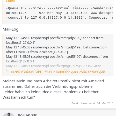
Code:
-Queue ID- --Size-- ----Arrival Time---- -Sender/Reci
B8155214C5      922 Mon May 13 13:30:09  www-data@doma
(connect to 127.0.0.1[127.0.0.1]:10024: Connection re
Mail-Log:
May 13 13:45:03 raspberrypi postfix/smtpd[5199]: connect from
localhost[127.0.0.1]
May 13 13:45:03 raspberrypi postfix/smtpd[5199]: lost connection
after CONNECT from localhost[127.0.0.1]
May 13 13:45:03 raspberrypi postfix/smtpd[5199]: disconnect from
localhost[127.0.0.1]
May 13 13:48:21 raspberrypi postfix/qmgr[3975]: B8735224B5:
from=<www-data@domain.de>, size=922, nrcpt=1 (queue active)
Klicke in dieses Feld, um es in vollständiger Größe anzuzeigen.
May 13 13:48:21 raspberrypi postfix/qmgr[3975]: 2D88C224B6:
from=<www-data@domain.de>, size=922, nrcpt=1 (queue active)
Meiner Meinung nach Arbeitet Postfix nicht mit Amavisd
May 13 13:48:21 raspberrypi postfix/qmgr[3975]: 767A8224B2:
zusammen. Daher auch die Verbindungsprobleme.
from=<www-data@domain.de>, size=922, nrcpt=1 (queue active)
Leider habe ich keine Idee dieses Problem zu beheben.
May 13 13:48:21 raspberrypi postfix/smtp[5248]: connect to
Was kann ich tun?
127.0.0.1[127.0.0.1]:10024: Connection refused
May 13 13:48:21 raspberrypi postfix/smtp[5248]: B8735224B5: to=
Zuletzt bearbeitet:
14. Mai 2013
<root@domain.de>, orig_to=<root>, relay=none, delay=1092,
delays=1092/0.12/0.01/0, dsn=4.4.1, status=deferred (connect to
florian030