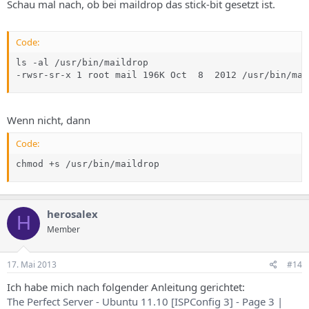
Schau mal nach, ob bei maildrop das stick-bit gesetzt ist.
Code:
ls -al /usr/bin/maildrop

-rwsr-sr-x 1 root mail 196K Oct  8  2012 /usr/bin/mai
Wenn nicht, dann
Code:
chmod +s /usr/bin/maildrop
herosalex
H
Member
17. Mai 2013
#14
Ich habe mich nach folgender Anleitung gerichtet:
The Perfect Server - Ubuntu 11.10 [ISPConfig 3] - Page 3 |