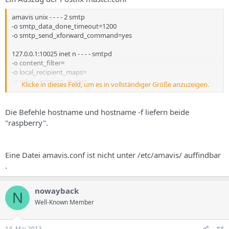
amavis unix - - - - 2 smtp
-o smtp_data_done_timeout=1200
-o smtp_send_xforward_command=yes
127.0.0.1:10025 inet n - - - - smtpd
-o content_filter=
-o local_recipient_maps=
-o relay_recipient_maps=
Klicke in dieses Feld, um es in vollständiger Größe anzuzeigen.
-o smtpd_restriction_classes=
-o smtpd_client_restrictions=
-o smtpd_helo_restrictions=
Die Befehle hostname und hostname -f liefern beide
-o smtpd_sender_restrictions=
"raspberry".
-o smtpd_recipient_restrictions=permit_mynetworks,reject
-o mynetworks=127.0.0.0/8
-o strict_rfc821_envelopes=yes
Eine Datei amavis.conf ist nicht unter /etc/amavis/ auffindbar
-o
receive_override_options=no_unknown_recipient_checks,no_heade
.
r_body_$
nowayback
N
Well-Known Member
14. Mai 2013
#8