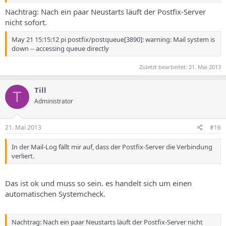
May 20 19:10:02 pi imapd: Connection, ip=[::ffff:127.0.0.1]
May 20 19:10:02 pi imapd: Disconnected, ip=[::ffff:127.0.0.1], time=0
Nachtrag: Nach ein paar Neustarts läuft der Postfix-Server
nicht sofort.
May 21 15:15:12 pi postfix/postqueue[3890]: warning: Mail system is
down -- accessing queue directly
Zuletzt bearbeitet:
21. Mai 2013
Till
T
Administrator
21. Mai 2013
#16
In der Mail-Log fällt mir auf, dass der Postfix-Server die Verbindung
verliert.
Das ist ok und muss so sein. es handelt sich um einen
automatischen Systemcheck.
Nachtrag: Nach ein paar Neustarts läuft der Postfix-Server nicht