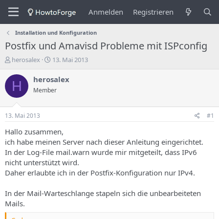
Anmelden
Registrieren
Installation und Konfiguration
Postfix und Amavisd Probleme mit ISPconfig
E
E
herosalex
13. Mai 2013
r
r
s
s
herosalex
H
t
t
Member
e
e
l
l
l
l
13. Mai 2013
#1
e
u
r
n
Hallo zusammen,
d
g
ich habe meinen Server nach dieser Anleitung eingerichtet.
e
s
In der Log-File mail.warn wurde mir mitgeteilt, dass IPv6
s
d
nicht unterstützt wird.
T
a
Daher erlaubte ich in der Postfix-Konfiguration nur IPv4.
h
t
e
u
m
m
In der Mail-Warteschlange stapeln sich die unbearbeiteten
a
Mails.
s