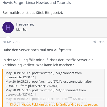
HowtoForge - Linux Howtos and Tutorials
Bei maildrop ist das Stick-Bit gesetzt.
herosalex
H
Member
20. Mai 2013
#15
Habe den Server noch mal neu Aufgesetzt.
In der Mail-Log fällt mir auf, dass der Postfix-Server die
Verbindung verliert. Was kann ich machen?
May 20 19:05:03 pi postfix/smtpd[5724]: connect from
pi.server.de[127.0.0.1]
May 20 19:05:03 pi postfix/smtpd[5724]: lost connection after
CONNECT from pi.server.de[127.0.0.1]
May 20 19:05:03 pi postfix/smtpd[5724]: disconnect from
pi.server.de[127.0.0.1]
May 20 19:10:02 pi pop3d: Connection, ip=[::ffff:127.0.0.1]
May 20 19:10:02 pi pop3d: Disconnected, ip=[::ffff:127.0.0.1]
Klicke in dieses Feld, um es in vollständiger Größe anzuzeigen.