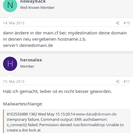
nowayback
N
Well-Known Member
14. Mai 2013
#10
dann ändere in der main.cf bei: mydestination deine domain
in deinen neu vergebenen hostname z.b.
server1.deinedomain.de
herosalex
H
Member
15. Mai 2013
#11
Hab ich gemacht, ledier ist es nicht besser geworden.
Mailwarteschlange:
81E25334B9 1362 Wed May 15 15:20:14
www-data@domain.de
(temporary failure. Command output: ERR: authdaemon:
s_connect() failed: Permission denied /usr/bin/maildrop: Unable to
create a dot-lock at