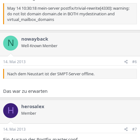
May 14 10:30:18 mein-server postfix/trivial-rewrite[4330]: warning:
do not list domain domain.de in BOTH mydestination and
virtual_mailbox_domains
nowayback
N
Well-Known Member
14. Mai 2013
#6
Nach dem Neustart ist der SMPT-Server offline.
Das war zu erwarten
herosalex
H
Member
14. Mai 2013
#7
Ein Auszug der Postfix master.conf