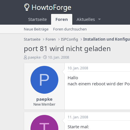
Startseite
Foren
Aktuelles
Neue Beiträge
Foren durchsuchen
Startseite
Foren
ISPConfig
Installation und Konfig
port 81 wird nicht geladen
E
E
paepke
10. Jan. 2008
r
r
s
s
10. Jan. 2008
t
t
P
Hallo
e
e
l
l
nach einem reboot wird der Por
l
l
e
u
paepke
r
n
d
g
New Member
e
s
s
d
11. Jan. 2008
T
a
T
h
t
Starte mal: