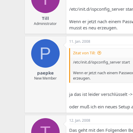
e
u
m
m
/etc/init.d/ispconfig_server star
a
s
Till
Wenn er jetzt nach einem Passw
Administrator
musst es neu erzeugen.
11. Jan. 2008
P
Zitat von Till:
/etc/init.d/ispconfig_server start
paepke
Wenn er jetzt nach einem Passwort
erzeugen.
New Member
ja das ist leider verschlüsselt
oder muß ich ein neues Setup 
12. Jan. 2008
T
Das geht mit den Folgenden Be