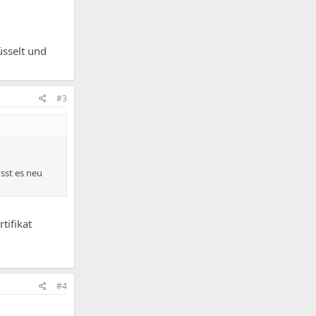
üsselt und
#3
sst es neu
tifikat
#4