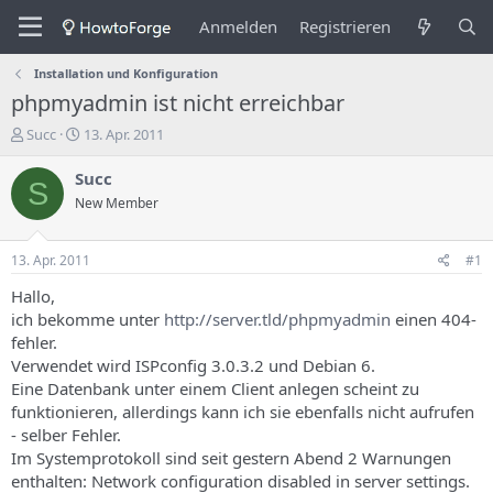
Anmelden
Registrieren
Installation und Konfiguration
phpmyadmin ist nicht erreichbar
E
E
Succ
13. Apr. 2011
r
r
s
s
Succ
S
t
t
New Member
e
e
l
l
l
l
13. Apr. 2011
#1
e
u
r
n
Hallo,
d
g
ich bekomme unter
http://server.tld/phpmyadmin
einen 404-
e
s
fehler.
s
d
Verwendet wird ISPconfig 3.0.3.2 und Debian 6.
T
a
Eine Datenbank unter einem Client anlegen scheint zu
h
t
funktionieren, allerdings kann ich sie ebenfalls nicht aufrufen
e
u
m
m
- selber Fehler.
a
Im Systemprotokoll sind seit gestern Abend 2 Warnungen
s
enthalten: Network configuration disabled in server settings.