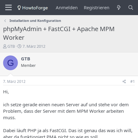
Anmelden
Registrieren
Installation und Konfiguration
phpMyAdmin + FastCGI + Apache MPM
Worker
E
E
GTB
7. März 2012
r
r
s
s
GTB
G
t
t
Member
e
e
l
l
l
l
7. März 2012
#1
e
u
r
n
Hi,
d
g
e
s
ich setze gerade einen neuen Server auf und stehe vor dem
s
d
Problem, dass der Server mit dem MPM Worker arbeiten
T
a
muss.
h
t
e
u
m
m
Dabei läuft PHP ja als FastCGI. Das ist genau das was ich will,
a
aber da funktioniert PMA nicht so wie es soll.