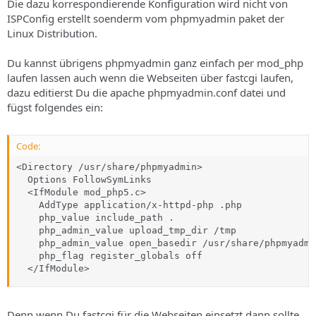
Die dazu korrespondierende Konfiguration wird nicht von
ISPConfig erstellt soenderm vom phpmyadmin paket der
Linux Distribution.
Du kannst übrigens phpmyadmin ganz einfach per mod_php
laufen lassen auch wenn die Webseiten über fastcgi laufen,
dazu editierst Du die apache phpmyadmin.conf datei und
fügst folgendes ein:
Code:
<Directory /usr/share/phpmyadmin>

  Options FollowSymLinks

  <IfModule mod_php5.c>

    AddType application/x-httpd-php .php

    php_value include_path .

    php_admin_value upload_tmp_dir /tmp

    php_admin_value open_basedir /usr/share/phpmyadmi
    php_flag register_globals off

  </IfModule>
Denn wenn Du fastcgi für die Webseiten einsetzt dann sollte