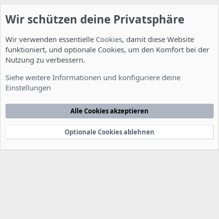
Wir schützen deine Privatsphäre
Wir verwenden essentielle
Cookies
, damit diese Website
funktioniert, und optionale Cookies, um den Komfort bei der
Nutzung zu verbessern.
Installation und Konfiguration
Siehe weitere Informationen und konfiguriere deine
Einstellungen
Cookies
Deutsch [Du]
Kontakt
Nutzungsbedingungen
Datenschutzerklärung
Hilfe
Alle Cookies akzeptieren
Startseite
R
S
S
Optionale Cookies ablehnen
®
Community platform by XenForo
© 2010-2022 XenForo Ltd.
-
Deutsch von
-
xenDach
©2010-2014
F
e
e
d