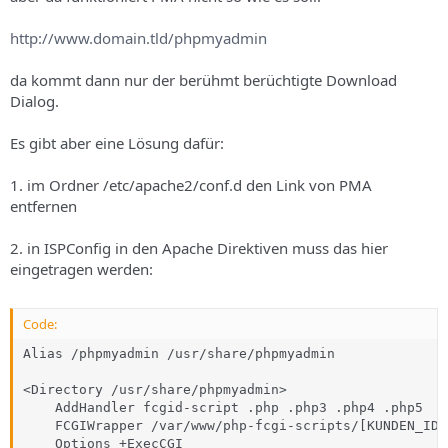
s
http://www.domain.tld/phpmyadmin
da kommt dann nur der berühmt berüchtigte Download
Dialog.
Es gibt aber eine Lösung dafür:
1. im Ordner /etc/apache2/conf.d den Link von PMA
entfernen
2. in ISPConfig in den Apache Direktiven muss das hier
eingetragen werden:
Code:
Alias /phpmyadmin /usr/share/phpmyadmin

<Directory /usr/share/phpmyadmin>

    AddHandler fcgid-script .php .php3 .php4 .php5

    FCGIWrapper /var/www/php-fcgi-scripts/[KUNDEN_ID]
    Options +ExecCGI
