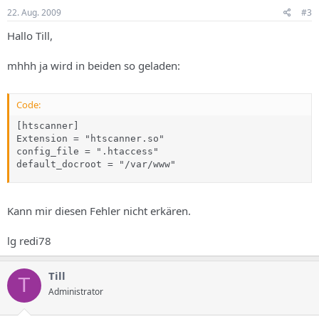
22. Aug. 2009
#3
Hallo Till,
mhhh ja wird in beiden so geladen:
Code:
[htscanner]

Extension = "htscanner.so"

config_file = ".htaccess"

default_docroot = "/var/www"
Kann mir diesen Fehler nicht erkären.
lg redi78
Till
T
Administrator