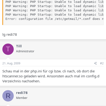
PHP Warning: PHP Startup: Unable to load dynamic libr
PHP Warning: PHP Startup: Unable to load dynamic libr
PHP Warning: PHP Startup: Unable to load dynamic libr
PHP Warning: PHP Startup: Unable to load dynamic libr
Error: configuration file /etc/getmail/*.conf does no
lg redi78
Till
T
Administrator
21. Aug. 2009
#2
Schau mal in der php.ini für cgi bzw. cli nach, ob dort die
htscanner.so geladen wird. Ansonsten auch mal im config.d
Verzeichnis nachsehen.
redi78
R
Member