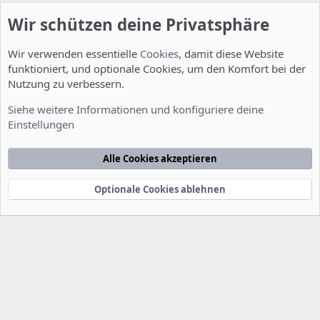
Wir schützen deine Privatsphäre
Wir verwenden essentielle
Cookies
, damit diese Website
funktioniert, und optionale Cookies, um den Komfort bei der
Nutzung zu verbessern.
Installation und Konfiguration
Siehe weitere Informationen und konfiguriere deine
Einstellungen
Cookies
Deutsch [Du]
Kontakt
Nutzungsbedingungen
Datenschutzerklärung
Hilfe
Alle Cookies akzeptieren
Startseite
R
S
S
Optionale Cookies ablehnen
®
Community platform by XenForo
© 2010-2022 XenForo Ltd.
-
Deutsch von
-
xenDach
©2010-2014
F
e
e
d