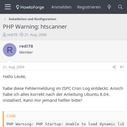
Anmelden
Registrieren
Installation und Konfiguration
PHP Warning: htscanner
E
E
redi78
21. Aug. 2009
r
r
s
s
redi78
R
t
t
Member
e
e
l
l
l
l
21. Aug. 2009
#1
e
u
r
n
Hallo Leute,
d
g
e
s
habe diese Fehlermeldung im ISPC Cron Log entdeckt. Ansich
s
d
habe ich alles korrekt nach der Anleitung Ubuntu 8.04.
T
a
installiert. Kann mir jemand helfen bitte?
h
t
e
u
m
m
Code:
a
s
PHP Warning: PHP Startup: Unable to load dynamic libr