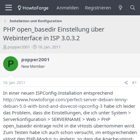
Anmelden
Registrieren
Installation und Konfiguration
PHP open_basedir Einstellung über
Webinterface in ISP 3.0.3.2
E
E
popper2001
16. Jan. 2011
r
r
s
s
popper2001
P
t
t
New Member
e
e
l
l
l
l
16. Jan. 2011
#1
e
u
r
n
In einer neuen ISPConfig-Installation entsprechend
d
g
http://www.howtoforge.com/perfect-server-debian-lenny-
e
s
debian-5.0-with-bind-and-dovecot-ispconfig-3
habe ich leider
s
d
das Problem, dass die Einstellungen, die ich unter System >
T
a
Serverkonfiguration > SERVERNAME > Web > PHP
h
t
open_basedir eintrage nicht in die vHosts übernommen wird.
e
u
m
m
Zum Testen habe ich auch schon versucht, im entsprechenden
a
vHost den PHP-Modus zu ändern, so dass die Apache-vHost-