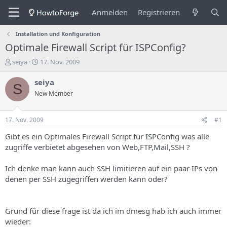
Anmelden
Registrieren
Installation und Konfiguration
Optimale Firewall Script für ISPConfig?
E
E
seiya
17. Nov. 2009
r
r
s
s
seiya
S
t
t
New Member
e
e
l
l
l
l
17. Nov. 2009
#1
e
u
r
n
Gibt es ein Optimales Firewall Script für ISPConfig was alle
d
g
zugriffe verbietet abgesehen von Web,FTP,Mail,SSH ?
e
s
s
d
Ich denke man kann auch SSH limitieren auf ein paar IPs von
T
a
denen per SSH zugegriffen werden kann oder?
h
t
e
u
m
m
a
Grund für diese frage ist da ich im dmesg hab ich auch immer
s
wieder: