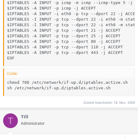
$IPTABLES -A INPUT -p icmp -m icmp --icmp-type 5 -j DR
$IPTABLES -A INPUT -p icmp -j ACCEPT

$IPTABLES -A INPUT -i eth0 -p tcp --dport 22 -j ACCEPT
$IPTABLES -I INPUT -p tcp --dport 22 -i eth0 -m state
$IPTABLES -I INPUT -p tcp --dport 22 -i eth0 -m state
$IPTABLES -A INPUT -p tcp --dport 21 -j ACCEPT

$IPTABLES -A INPUT -p tcp --dport 25 -j ACCEPT

$IPTABLES -A INPUT -p tcp --dport 80 -j ACCEPT

$IPTABLES -A INPUT -p tcp --dport 110 -j ACCEPT

$IPTABLES -A INPUT -p tcp --dport 443 -j ACCEPT

EOF
Code:
chmod 700 /etc/network/if-up.d/iptables.active.sh

sh /etc/network/if-up.d/iptables.active.sh
Zuletzt bearbeitet:
18. Nov. 2009
Till
T
Administrator