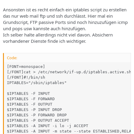
Ansonsten ist es recht einfach ein iptables script zu erstellen
das nur web mail ftp und ssh durchlässt. Hier mal ein
Grundscript, FTP passive Ports sind noch hinzuzufügen icmp
und pops usw kannste auch hinzufügen.
Ich selber halte allerdings nicht viel davon. Absichern
vorhandener Dienste finde ich wichtiger.
Code:
[FONT=monospace]

[/FONT]cat > /etc/network/if-up.d/iptables.active.sh 
[/FONT]#!/bin/sh

IPTABLES="/sbin/iptables"

$IPTABLES -F INPUT

$IPTABLES -F FORWARD

$IPTABLES -F OUTPUT

$IPTABLES -P INPUT DROP

$IPTABLES -P FORWARD DROP

$IPTABLES -P OUTPUT ACCEPT

$IPTABLES -A INPUT -i lo -j ACCEPT

$IPTABLES -A INPUT -m state --state ESTABLISHED,RELAT