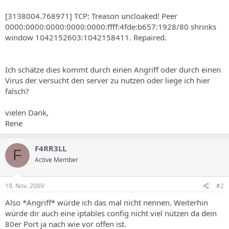
[3138004.768971] TCP: Treason uncloaked! Peer
0000:0000:0000:0000:0000:ffff:4fde:b657:1928/80 shrinks
window 1042152603:1042158411. Repaired.
Ich schätze dies kommt durch einen Angriff oder durch einen
Virus der versucht den server zu nutzen oder liege ich hier
falsch?
vielen Dank,
Rene
F4RR3LL
F
Active Member
18. Nov. 2009
#2
Also *Angriff* würde ich das mal nicht nennen. Weiterhin
würde dir auch eine iptables config nicht viel nützen da dein
80er Port ja nach wie vor offen ist.