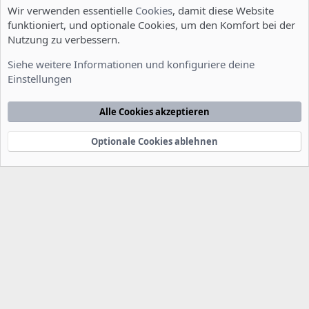
Wir verwenden essentielle
Cookies
, damit diese Website
funktioniert, und optionale Cookies, um den Komfort bei der
Nutzung zu verbessern.
Installation und Konfiguration
Siehe weitere Informationen und konfiguriere deine
Einstellungen
Cookies
Deutsch [Du]
Kontakt
Nutzungsbedingungen
Datenschutzerklärung
Hilfe
Alle Cookies akzeptieren
Startseite
R
S
S
Optionale Cookies ablehnen
®
Community platform by XenForo
© 2010-2022 XenForo Ltd.
-
Deutsch von
-
xenDach
©2010-2014
F
e
e
d