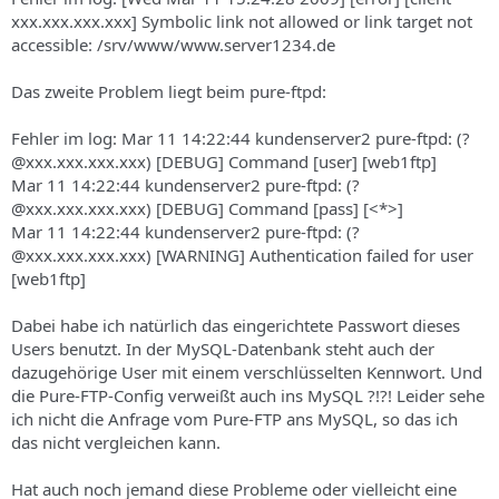
xxx.xxx.xxx.xxx] Symbolic link not allowed or link target not
accessible: /srv/www/www.server1234.de
Das zweite Problem liegt beim pure-ftpd:
Fehler im log: Mar 11 14:22:44 kundenserver2 pure-ftpd: (?
@xxx.xxx.xxx.xxx) [DEBUG] Command [user] [web1ftp]
Mar 11 14:22:44 kundenserver2 pure-ftpd: (?
@xxx.xxx.xxx.xxx) [DEBUG] Command [pass] [<*>]
Mar 11 14:22:44 kundenserver2 pure-ftpd: (?
@xxx.xxx.xxx.xxx) [WARNING] Authentication failed for user
[web1ftp]
Dabei habe ich natürlich das eingerichtete Passwort dieses
Users benutzt. In der MySQL-Datenbank steht auch der
dazugehörige User mit einem verschlüsselten Kennwort. Und
die Pure-FTP-Config verweißt auch ins MySQL ?!?! Leider sehe
ich nicht die Anfrage vom Pure-FTP ans MySQL, so das ich
das nicht vergleichen kann.
Hat auch noch jemand diese Probleme oder vielleicht eine