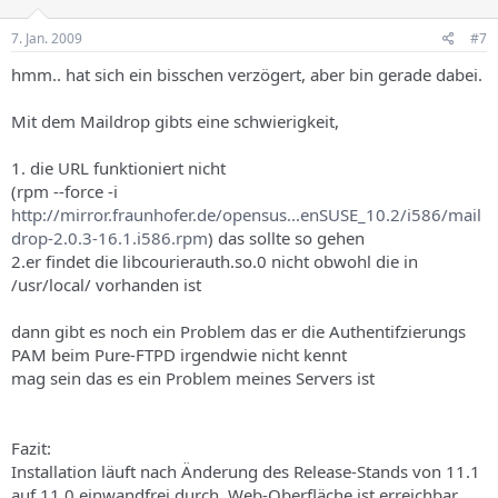
7. Jan. 2009
#7
hmm.. hat sich ein bisschen verzögert, aber bin gerade dabei.
Mit dem Maildrop gibts eine schwierigkeit,
1. die URL funktioniert nicht
(rpm --force -i
http://mirror.fraunhofer.de/opensus...enSUSE_10.2/i586/mail
drop-2.0.3-16.1.i586.rpm
) das sollte so gehen
2.er findet die libcourierauth.so.0 nicht obwohl die in
/usr/local/ vorhanden ist
dann gibt es noch ein Problem das er die Authentifzierungs
PAM beim Pure-FTPD irgendwie nicht kennt
mag sein das es ein Problem meines Servers ist
Fazit:
Installation läuft nach Änderung des Release-Stands von 11.1
auf 11.0 einwandfrei durch. Web-Oberfläche ist erreichbar