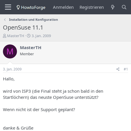
Anmelden
Registrieren
Installation und Konfiguration
OpenSuse 11.1
E
E
MasterTH
3. Jan. 2009
r
r
s
s
MasterTH
M
t
t
Member
e
e
l
l
l
l
3. Jan. 2009
#1
e
u
r
n
Hallo,
d
g
e
s
wird von ISP3 (die Final steht ja schon bald in den
s
d
Startlöchern) das neuste OpenSuse unterstützt?
T
a
h
t
Wenn nicht ist der Support geplant?
e
u
m
m
a
s
danke & Grüße