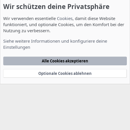
Wir schützen deine Privatsphäre
Wir verwenden essentielle
Cookies
, damit diese Website
funktioniert, und optionale Cookies, um den Komfort bei der
Nutzung zu verbessern.
Installation und Konfiguration
Siehe weitere Informationen und konfiguriere deine
Einstellungen
Cookies
Deutsch [Du]
Kontakt
Nutzungsbedingungen
Datenschutzerklärung
Hilfe
Alle Cookies akzeptieren
Startseite
R
S
S
Optionale Cookies ablehnen
®
Community platform by XenForo
© 2010-2022 XenForo Ltd.
-
Deutsch von
-
xenDach
©2010-2014
F
e
e
d