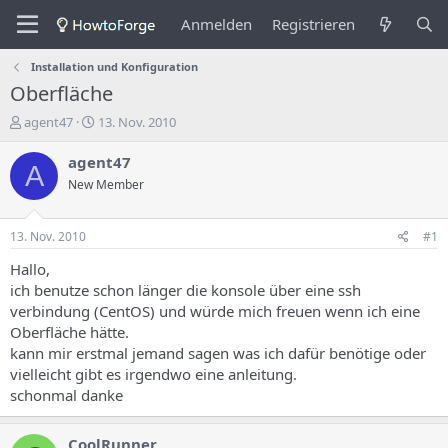
Anmelden
Registrieren
Installation und Konfiguration
Oberfläche
E
E
agent47
13. Nov. 2010
r
r
s
s
agent47
A
t
t
New Member
e
e
l
l
l
l
13. Nov. 2010
#1
e
u
r
n
Hallo,
d
g
ich benutze schon länger die konsole über eine ssh
e
s
verbindung (CentOS) und würde mich freuen wenn ich eine
s
d
Oberfläche hätte.
T
a
kann mir erstmal jemand sagen was ich dafür benötige oder
h
t
vielleicht gibt es irgendwo eine anleitung.
e
u
m
m
schonmal danke
a
s
CoolRunner