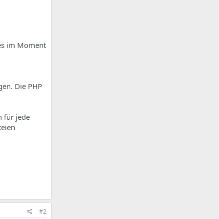
dies im Moment
ngen. Die PHP
 für jede
teien
#2