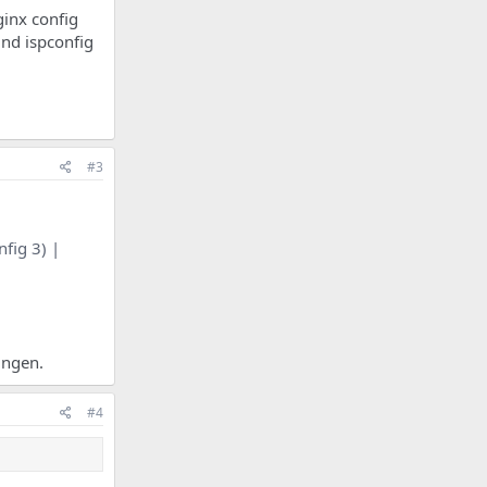
ginx config
nd ispconfig
#3
nfig 3) |
ungen.
#4