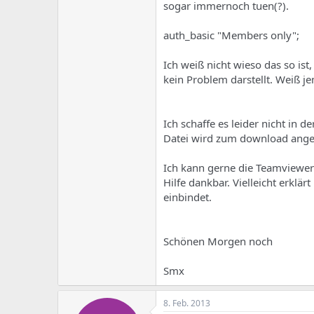
e
u
sogar immernoch tuen(?).
m
m
a
auth_basic "Members only";
s
Ich weiß nicht wieso das so is
kein Problem darstellt. Weiß j
Ich schaffe es leider nicht in
Datei wird zum download ange
Ich kann gerne die Teamviewer
Hilfe dankbar. Vielleicht erklär
einbindet.
Schönen Morgen noch
Smx
8. Feb. 2013