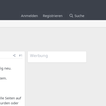
Anmelden
Registrieren
Suche
Werbung
#1
ig neu.
tem.
le Seiten auf
wurden oder