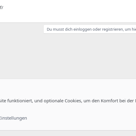
f/
Du musst dich einloggen oder registrieren, um hi
site funktioniert, und optionale Cookies, um den Komfort bei der
uration
Kontakt
Nutzungsb
Einstellungen
®
unity platform by XenForo
© 2010-2022 XenForo Ltd.
-
Deutsch von xenDach
©2010