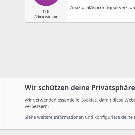
/usr/local/ispconfig/server/con
Till
Administrator
Wir schützen deine Privatsphäre
Wir verwenden essentielle
Cookies
, damit diese Web
Startseite
Foren
ISPConfig
Installation und Konfig
verbessern.
Cookies
Deutsch [Du]
Siehe weitere Informationen und konfiguriere deine 
Comm