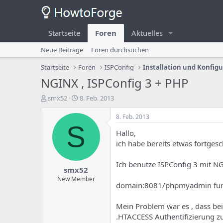
Startseite
Foren
Aktuelles
Neue Beiträge
Foren durchsuchen
Startseite
Foren
ISPConfig
Installation und Konfig
NGINX , ISPConfig 3 + PHP
E
E
smx52
8. Feb. 2013
r
r
s
s
8. Feb. 2013
t
t
S
Hallo,
e
e
l
l
ich habe bereits etwas fortges
l
l
e
u
Ich benutze ISPConfig 3 mit N
smx52
r
n
d
g
New Member
domain:8081/phpmyadmin funkt
e
s
s
d
T
a
Mein Problem war es , dass bei
h
t
.HTACCESS Authentifizierung z