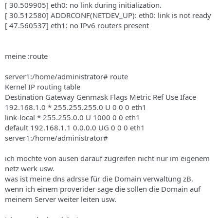
[ 30.509905] eth0: no link during initialization.
[ 30.512580] ADDRCONF(NETDEV_UP): eth0: link is not ready
[ 47.560537] eth1: no IPv6 routers present
meine :route
server1:/home/administrator# route
Kernel IP routing table
Destination Gateway Genmask Flags Metric Ref Use Iface
192.168.1.0 * 255.255.255.0 U 0 0 0 eth1
link-local * 255.255.0.0 U 1000 0 0 eth1
default 192.168.1.1 0.0.0.0 UG 0 0 0 eth1
server1:/home/administrator#
ich möchte von ausen darauf zugreifen nicht nur im eigenem
netz werk usw.
was ist meine dns adrsse für die Domain verwaltung zB.
wenn ich einem proverider sage die sollen die Domain auf
meinem Server weiter leiten usw.