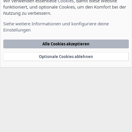
Wir verwenden essentielle
Cookies
, damit diese Website
funktioniert, und optionale Cookies, um den Komfort bei der
Nutzung zu verbessern.
Installation und Konfiguration
Siehe weitere Informationen und konfiguriere deine
Einstellungen
Cookies
Deutsch [Du]
Kontakt
Nutzungsbedingungen
Datenschutzerklärung
Hilfe
Alle Cookies akzeptieren
Startseite
R
S
S
Optionale Cookies ablehnen
®
Community platform by XenForo
© 2010-2022 XenForo Ltd.
-
Deutsch von
-
xenDach
©2010-2014
F
e
e
d