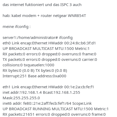
s
das internet fuktioniert und das ISPC 3 auch
hab: kabel modem + router netgear WNR854T
meine ifconfig :
server1:/home/administrator# ifconfig
eth0 Link encap:Ethernet HWaddr 00:24:8c:b6:3f:d1
UP BROADCAST MULTICAST MTU:1500 Metric:1
RX packets:0 errors:0 dropped:0 overruns:0 frame:0
TX packets:0 errors:0 dropped:0 overruns:0 carrier:0
collisions:0 txqueuelen:1000
RX bytes:0 (0.0 B) TX bytes:0 (0.0 B)
Interrupt:251 Base address:0xa000
eth1 Link encap:Ethernet HWaddr 00:1e:2a:cb:fe:f1
inet addr:192.168.1.4 Bcast:192.168.1.255
Mask:255.255.255.0
inet6 addr: fe80::21e:2aff:fecb:fef1/64 Scope:Link
UP BROADCAST RUNNING MULTICAST MTU:1500 Metric:1
RX packets:21651 errors:0 dropped:0 overruns:0 frame:0