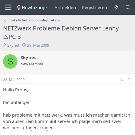
Anmelden
Registrieren
Installation und Konfiguration
NETZwerk Probleme Debian Server Lenny
ISPC 3
E
E
Skynet
28. Mai 2009
r
r
s
s
Skynet
S
t
t
New Member
e
e
l
l
l
l
28. Mai 2009
#1
e
u
r
n
Hallo Profis,
d
g
e
s
bin anfänger
s
d
T
a
hab probleme mit netz werk, was muss ich machen damit ich
h
t
von ausen rein komm auf server ich plage mich seit zwei
e
u
m
m
wochen :-( fagen, fragen
a