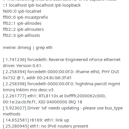
::1 localhost ip6-localhost ip6-loopback
fe00::0 ip6-localnet
ff00::0 ip6-mcastprefix
ff02::1 ip6-allnodes
ff02::2 ip6-allrouters
ff02::3 ip6-allhosts
meine: dmesg | grep eth
[ 1.741236] forcedeth: Reverse Engineered nForce ethernet
driver. Version 0.61.
[ 2.258394] forcedeth 0000:00:0f.0: ifname eth0, PHY OUI
0x732 @ 1, addr 00:24:8c:b6:3f:d1
[ 2.258398] forcedeth 0000:00:0f.0: highdma pwrctl mgmt
timirq lnktim msi desc-v3
[ 2.261777] eth1: RTL8110s at 0xffffc2000062c000,
00:1e:2a:cb:fe:f1, XID 04000000 IRQ 18
[ 5.923027] Driver 'sd' needs updating - please use bus_type
methods
[ 14.652581] r8169: eth1: link up
[ 25.280945] eth1: no IPv6 routers present