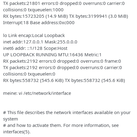
TX packets:21801 errors:0 dropped:0 overruns:0 carrier:0
collisions:0 txqueuelen:1000
RX bytes:15723205 (14.9 MiB) TX bytes:3199941 (3.0 MiB)
Interrupt:18 Base address:0xc000
lo Link encap:Local Loopback
inet addr:127.0.0.1 Mask:255.0.0.0
inet6 addr: ::1/128 Scope:Host
UP LOOPBACK RUNNING MTU:16436 Metric:1
RX packets:2192 errors:0 dropped:0 overruns:0 frame:0
TX packets:2192 errors:0 dropped:0 overruns:0 carrier:0
collisions:0 txqueuelen:0
RX bytes:558732 (545.6 KiB) TX bytes:558732 (545.6 KiB)
meine: vi /etc/network/interface
# This file describes the network interfaces available on your
system
# and how to activate them. For more information, see
interfaces(5).