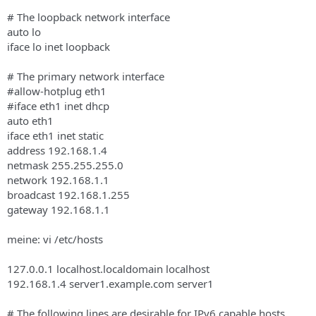
# The loopback network interface
auto lo
iface lo inet loopback
# The primary network interface
#allow-hotplug eth1
#iface eth1 inet dhcp
auto eth1
iface eth1 inet static
address 192.168.1.4
netmask 255.255.255.0
network 192.168.1.1
broadcast 192.168.1.255
gateway 192.168.1.1
meine: vi /etc/hosts
127.0.0.1 localhost.localdomain localhost
192.168.1.4 server1.example.com server1
# The following lines are desirable for IPv6 capable hosts