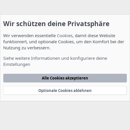
Wir schützen deine Privatsphäre
Wir verwenden essentielle
Cookies
, damit diese Website
funktioniert, und optionale Cookies, um den Komfort bei der
Nutzung zu verbessern.
Installation und Konfiguration
Siehe weitere Informationen und konfiguriere deine
Einstellungen
Cookies
Deutsch [Du]
Kontakt
Nutzungsbedingungen
Datenschutzerklärung
Hilfe
Alle Cookies akzeptieren
Startseite
R
S
S
Optionale Cookies ablehnen
®
Community platform by XenForo
© 2010-2022 XenForo Ltd.
-
Deutsch von
-
xenDach
©2010-2014
F
e
e
d