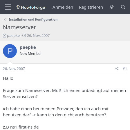
Anmelden
Registrieren
Installation und Konfiguration
Nameserver
E
E
paepke
26. Nov. 2007
r
r
s
s
paepke
P
t
t
New Member
e
e
l
l
l
l
26. Nov. 2007
#1
e
u
r
n
Hallo
d
g
e
s
Frage zum Nameserver: Muß ich einen unbedingt auf meinen
s
d
Server einsetzen?
T
a
h
t
ich habe einen bei meinen Provider, den ich auch mit
e
u
m
m
benutzen darf -> kann ich den nicht auch benutzen?
a
s
z.B ns1.first-ns.de