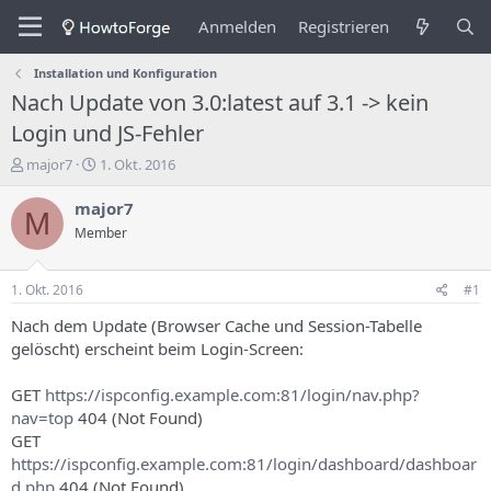
Anmelden
Registrieren
Installation und Konfiguration
Nach Update von 3.0:latest auf 3.1 -> kein
Login und JS-Fehler
E
E
major7
1. Okt. 2016
r
r
s
s
major7
M
t
t
Member
e
e
l
l
l
l
1. Okt. 2016
#1
e
u
r
n
Nach dem Update (Browser Cache und Session-Tabelle
d
g
gelöscht) erscheint beim Login-Screen:
e
s
s
d
GET
https://ispconfig.example.com:81/login/nav.php?
T
a
nav=top
404 (Not Found)
h
t
GET
e
u
m
m
https://ispconfig.example.com:81/login/dashboard/dashboar
a
d.php
404 (Not Found)