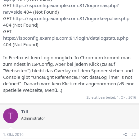
s
GET
https://ispconfig.example.com:81/login/nav.php?
nav=side
404 (Not Found)
GET
https://ispconfig.example.com:81/login/keepalive.php
404 (Not Found)
GET
https://ispconfig.example.com:81/login/datalogstatus.php
404 (Not Found)
In Firefox ist kein Login möglich. In Chromium kommt man
zumindest in ISPConfig, Aber bei jedem Klick (zB auf
"Webseiten") bleibt das Overlay mit dem Spinner stehen und
Console gibt "Uncaught ReferenceError: dataLogTimer is not
defined". Danach wird kein Klick mehr angenommen (zB eine
spezielle Webseite, Menü...)
Zuletzt bearbeitet:
1. Okt. 2016
Till
T
Administrator
1. Okt. 2016
#2