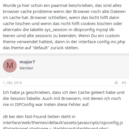
Wurde ja hier schon ein paarmal beschrieben, das sind alles
browser cache probleme wenn der Browser noch alte Dateien
im cache hat. Browser schließen, wenn das bicht hilft dann
cache löschen und wenn das nicht hilft cookies löschen oder
alternativ die tabelle sys_session in dbipconfig mysql db
leeren umd alte sessions zu beenden. Wenn Du ein custom
theme verwendet hattest, dann in der interface config.inc.php
das theme auf "default" zurück stellen.
major7
M
Member
1. Okt. 2016
#3
Ich habe ja geschrieben, dass ich den Cache geleert habe und
die Session-Tabelle. Auch mit Browsern, mit denen ich noch
nie in ISPConfig war treten diese Fehler auf.
zB bei den Not-Found-Seiten steht in
interface/web/themes/default/assets/javascripts/ispconfig.js
if(!startpage) startpage = 'dashboard/dashboard.php';