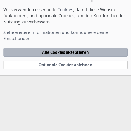
Wir verwenden essentielle
Cookies
, damit diese Website
funktioniert, und optionale Cookies, um den Komfort bei der
Nutzung zu verbessern.
Installation und Konfiguration
Siehe weitere Informationen und konfiguriere deine
Einstellungen
Cookies
Deutsch [Du]
Kontakt
Nutzungsbedingungen
Datenschutzerklärung
Hilfe
Alle Cookies akzeptieren
Startseite
R
S
S
Optionale Cookies ablehnen
®
Community platform by XenForo
© 2010-2022 XenForo Ltd.
-
Deutsch von
-
xenDach
©2010-2014
F
e
e
d