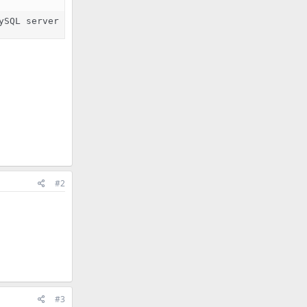
ySQL server version for the right syntax to use near 'AN
#2
#3