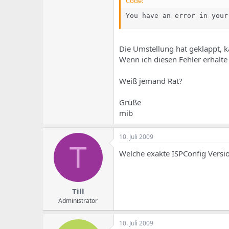
e
u
Code:
m
m
You have an error in your
a
s
Die Umstellung hat geklappt, k
Wenn ich diesen Fehler erhalte
Weiß jemand Rat?
Grüße
mib
10. Juli 2009
T
Welche exakte ISPConfig Versi
Till
Administrator
10. Juli 2009