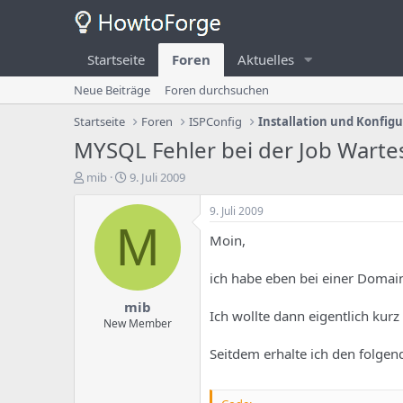
Startseite
Foren
Aktuelles
Neue Beiträge
Foren durchsuchen
Startseite
Foren
ISPConfig
Installation und Konfig
MYSQL Fehler bei der Job Warte
E
E
mib
9. Juli 2009
r
r
s
s
9. Juli 2009
t
t
M
Moin,
e
e
l
l
l
l
ich habe eben bei einer Doma
e
u
mib
r
n
Ich wollte dann eigentlich kurz
d
g
New Member
e
s
Seitdem erhalte ich den folgen
s
d
T
a
h
t