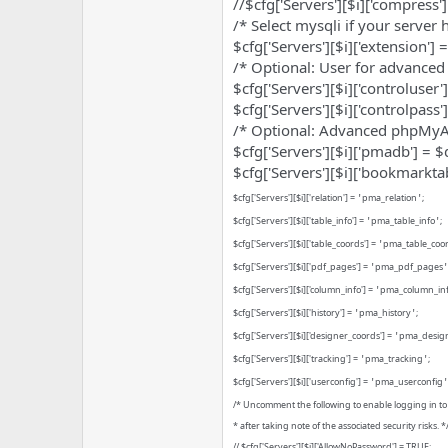
//$cfg['Servers'][$i]['compress']
/* Select mysqli if your server h
$cfg['Servers'][$i]['extension'] =
/* Optional: User for advanced 
$cfg['Servers'][$i]['controluser'
$cfg['Servers'][$i]['controlpass
/* Optional: Advanced phpMyA
$cfg['Servers'][$i]['pmadb'] =
$cfg['Servers'][$i]['bookmarkta
$cfg['Servers'][$i]['relation'] =
pma_relation
;
'
'
$cfg['Servers'][$i]['table_info'] =
pma_table_info
;
'
'
$cfg['Servers'][$i]['table_coords'] =
pma_table_coo
'
$cfg['Servers'][$i]['pdf_pages'] =
pma_pdf_pages
'
'
$cfg['Servers'][$i]['column_info'] =
pma_column_in
'
$cfg['Servers'][$i]['history'] =
pma_history
;
'
'
$cfg['Servers'][$i]['designer_coords'] =
pma_design
'
$cfg['Servers'][$i]['tracking'] =
pma_tracking
;
'
'
$cfg['Servers'][$i]['userconfig'] =
pma_userconfig
'
'
/* Uncomment the following to enable logging in to
* after taking note of the associated security risks. *
// $cfg['Servers'][$i]['AllowNoPassword'] = TRUE;