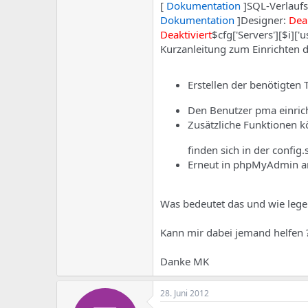
e
u
[
Dokumentation
]SQL-Verlaufs
m
m
Dokumentation
]Designer:
Deak
a
Deaktiviert
$cfg['Servers'][$i]['u
s
Kurzanleitung zum Einrichten d
Erstellen der benötigten T
Den Benutzer pma einrich
Zusätzliche Funktionen kö
finden sich in der config
Erneut in phpMyAdmin an
Was bedeutet das und wie lege 
Kann mir dabei jemand helfen 
Danke MK
28. Juni 2012