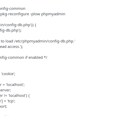
config-common
: dpkg-reconfigure -plow phpmyadmin
in/config-db.php')) {
ig-db.php');
 to load /etc/phpmyadmin/config-db.php.'
ad access.');
onfig-common if enabled */
 'cookie';
 = 'localhost';
server;
 != 'localhost') {
] = 'tcp';
port;