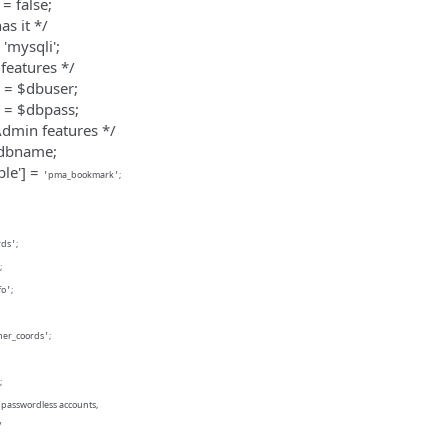
 = false;
as it */
 'mysqli';
features */
] = $dbuser;
'] = $dbpass;
dmin features */
 $dbname;
ble'] =
pma_bookmark
;
'
'
rds
;
'
;
fo
;
'
er_coords
;
'
;
 passwordless accounts,
/