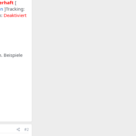
erhaft
[
on
]Tracking:
n:
Deaktiviert
. Beispiele
#2