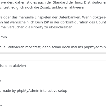
erden. daher ist dies auch der Standard der linux Distributionen
htest lediglich noch die Zusatzfunktionen aktivieren.
re oder das manuelle Einspielen der Datenbanken. Wenn dpkg-re
nn hat wahrscheinlich Dein ISP in der Corkonfiguration des Ubun
 mal versuchen die Priority zu übesrchreiben:
dmin
uell aktivieren möchtest, dann schau doch mal ins phpmyadmi
st alles aktiviert
e
ings made by phpMyAdmin interactive setup
e