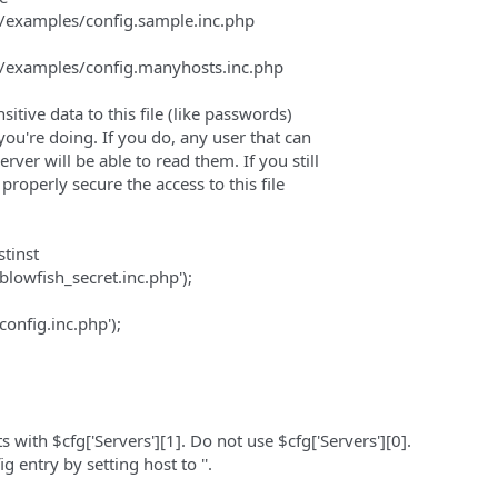
examples/config.sample.inc.php
/examples/config.manyhosts.inc.php
itive data to this file (like passwords)
ou're doing. If you do, any user that can
ver will be able to read them. If you still
properly secure the access to this file
stinst
lowfish_secret.inc.php');
onfig.inc.php');
ts with $cfg['Servers'][1]. Do not use $cfg['Servers'][0].
g entry by setting host to ''.