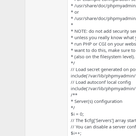
* /usr/share/doc/phpmyadmin/
* or
* /usr/share/doc/phpmyadmin
*
* NOTE: do not add security sens
* unless you really know what y
* run PHP or CGI on your webser
* want to do this, make sure to 
* (also on the filesystem level).
*/
// Load secret generated on po
include('/var/lib/phpmyadmin/b
// Load autoconf local config
include('/var/lib/phpmyadmin/c
/**
* Server(s) configuration
*/
$i = 0;
// The $cfg['Servers'] array star
// You can disable a server confi
$i++;