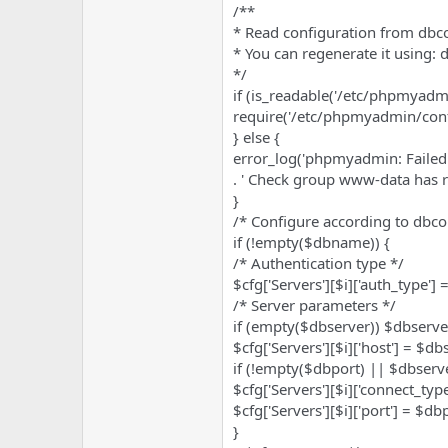
/**
* Read configuration from db
* You can regenerate it using
*/
if (is_readable('/etc/phpmyadm
require('/etc/phpmyadmin/conf
} else {
error_log('phpmyadmin: Failed
. ' Check group www-data has re
}
/* Configure according to dbc
if (!empty($dbname)) {
/* Authentication type */
$cfg['Servers'][$i]['auth_type'] =
/* Server parameters */
if (empty($dbserver)) $dbserver
$cfg['Servers'][$i]['host'] = $db
if (!empty($dbport) || $dbserver
$cfg['Servers'][$i]['connect_type'
$cfg['Servers'][$i]['port'] = $db
}