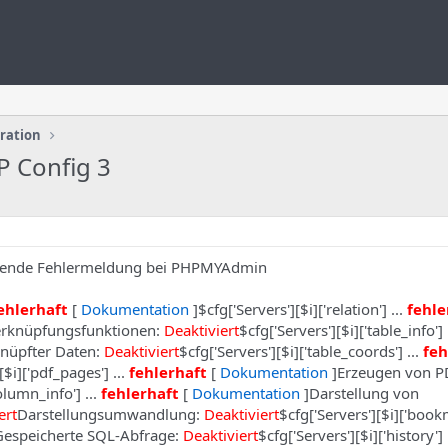
uration
P Config 3
 folgende Fehlermeldung bei PHPMYAdmin
ehlerhaft
[
Dokumentation
]$cfg['Servers'][$i]['relation'] ...
fehle
erknüpfungsfunktionen:
Deaktiviert
$cfg['Servers'][$i]['table_info'] 
nüpfter Daten:
Deaktiviert
$cfg['Servers'][$i]['table_coords'] ...
feh
[$i]['pdf_pages'] ...
fehlerhaft
[
Dokumentation
]Erzeugen von P
olumn_info'] ...
fehlerhaft
[
Dokumentation
]Darstellung von
ert
Darstellungsumwandlung:
Deaktiviert
$cfg['Servers'][$i]['bookm
espeicherte SQL-Abfrage:
Deaktiviert
$cfg['Servers'][$i]['history'] 