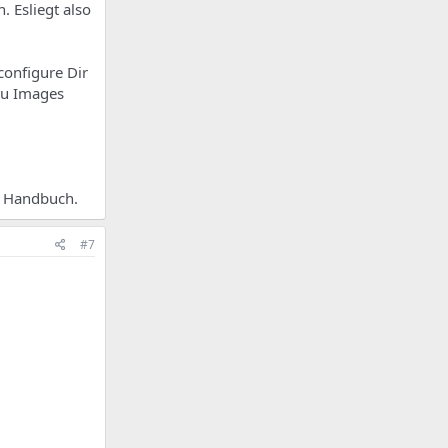
. Esliegt also
configure Dir
tu Images
n Handbuch.
#7