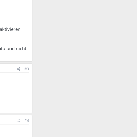
aktivieren
ntu und nicht
#3
#4