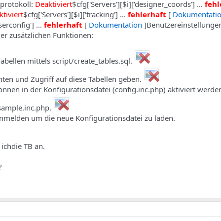
protokoll:
Deaktiviert
$cfg['Servers'][$i]['designer_coords'] ...
fehl
tiviert
$cfg['Servers'][$i]['tracking'] ...
fehlerhaft
[
Dokumentati
serconfig'] ...
fehlerhaft
[
Dokumentation
]Benutzereinstellunge
er zusätzlichen Funktionen:
abellen mittels script/create_tables.sql.
ten und Zugriff auf diese Tabellen geben.
nnen in der Konfigurationsdatei (config.inc.php) aktiviert werden
.sample.inc.php.
melden um die neue Konfigurationsdatei zu laden.
ichdie TB an.
?