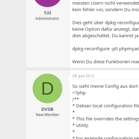
meisten Usern nicht verwendet w
kein fehler vor, sondern Du möc
Till
Administrator
Dies geht über dpkg-reconfigu
keine Option dafür anzeigt, da
dies abgeschaltet. Du kannst ja
dpkg-reconfigure -p0 phpmya
Wenn Du diese Funktionen man
28. Juni 2012
D
So sieht meine Config aus dort i
<?php
/**
* Debian local configuration fil
DVSB
*
New Member
* This file overrides the sett
* utility.
*
* For example configuration se