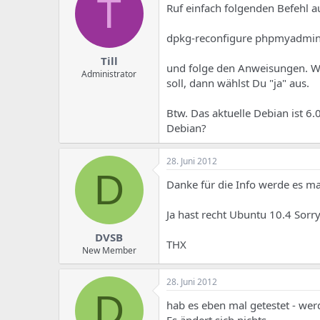
T
Ruf einfach folgenden Befehl a
dpkg-reconfigure phpmyadmi
Till
und folge den Anweisungen. Wen
Administrator
soll, dann wählst Du "ja" aus.
Btw. Das aktuelle Debian ist 6.
Debian?
28. Juni 2012
D
Danke für die Info werde es ma
Ja hast recht Ubuntu 10.4 Sorr
DVSB
THX
New Member
28. Juni 2012
D
hab es eben mal getestet - werd
Es ändert sich nichts