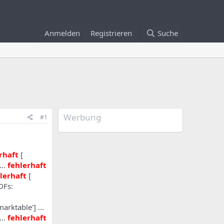
Anmelden
Registrieren
Suche
Werbung
#1
rhaft
[
...
fehlerhaft
lerhaft
[
DFs:
arktable'] ...
...
fehlerhaft