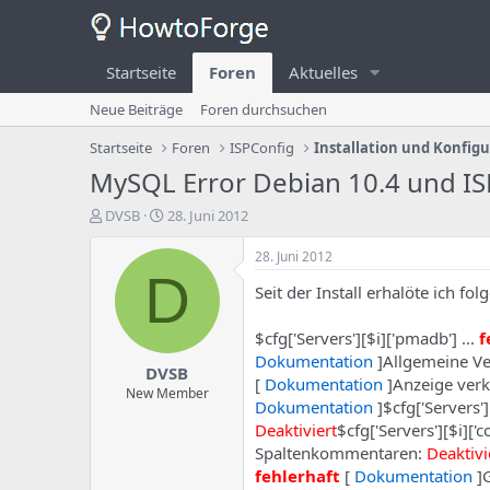
Startseite
Foren
Aktuelles
Neue Beiträge
Foren durchsuchen
Startseite
Foren
ISPConfig
Installation und Konfig
MySQL Error Debian 10.4 und IS
E
E
DVSB
28. Juni 2012
r
r
s
s
28. Juni 2012
t
t
D
Seit der Install erhalöte ich
e
e
l
l
l
l
$cfg['Servers'][$i]['pmadb'] ...
f
e
u
Dokumentation
]Allgemeine V
DVSB
r
n
[
Dokumentation
]Anzeige verk
d
g
New Member
Dokumentation
]$cfg['Servers']
e
s
Deaktiviert
$cfg['Servers'][$i]['c
s
d
T
a
Spaltenkommentaren:
Deaktivi
h
t
fehlerhaft
[
Dokumentation
]G