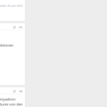
eitet:
28. Juni 2012
#5
nktionen
#6
phpmyadmin
eatures von den