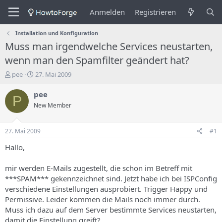
Anmelden
Registrieren
Installation und Konfiguration
Muss man irgendwelche Services neustarten,
wenn man den Spamfilter geändert hat?
E
E
pee
27. Mai 2009
r
r
s
s
pee
P
t
t
New Member
e
e
l
l
l
l
27. Mai 2009
#1
e
u
r
n
Hallo,
d
g
e
s
mir werden E-Mails zugestellt, die schon im Betreff mit
s
d
***SPAM*** gekennzeichnet sind. Jetzt habe ich bei ISPConfig
T
a
verschiedene Einstellungen ausprobiert. Trigger Happy und
h
t
Permissive. Leider kommen die Mails noch immer durch.
e
u
m
m
Muss ich dazu auf dem Server bestimmte Services neustarten,
a
damit die Einstellung greift?