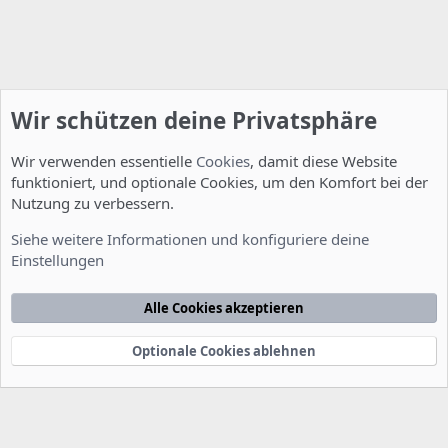
Wir schützen deine Privatsphäre
Wir verwenden essentielle
Cookies
, damit diese Website
funktioniert, und optionale Cookies, um den Komfort bei der
Nutzung zu verbessern.
Installation und Konfiguration
Siehe weitere Informationen und konfiguriere deine
Einstellungen
Cookies
Deutsch [Du]
Kontakt
Nutzungsbedingungen
Datenschutzerklärung
Hilfe
Alle Cookies akzeptieren
Startseite
R
S
S
Optionale Cookies ablehnen
®
Community platform by XenForo
© 2010-2022 XenForo Ltd.
-
Deutsch von
-
xenDach
©2010-2014
F
e
e
d