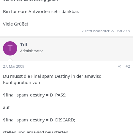
s
Bin für eure Antworten sehr dankbar.
Viele Grüße!
Zuletzt bearbeitet:
27. Mai 2009
Till
T
Administrator
27. Mai 2009
#2
Du musst die Final spam Destiny in der amavisd
Konfiguration von
$final_spam_destiny = D_PASS;
auf
$final_spam_destiny = D_DISCARD;
stellen und amavisd neu starten.