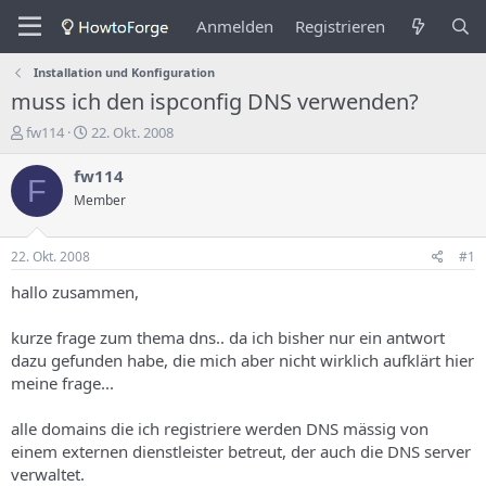
Anmelden
Registrieren
Installation und Konfiguration
muss ich den ispconfig DNS verwenden?
E
E
fw114
22. Okt. 2008
r
r
s
s
fw114
F
t
t
Member
e
e
l
l
l
l
22. Okt. 2008
#1
e
u
r
n
hallo zusammen,
d
g
e
s
kurze frage zum thema dns.. da ich bisher nur ein antwort
s
d
dazu gefunden habe, die mich aber nicht wirklich aufklärt hier
T
a
meine frage...
h
t
e
u
m
m
alle domains die ich registriere werden DNS mässig von
a
einem externen dienstleister betreut, der auch die DNS server
s
verwaltet.