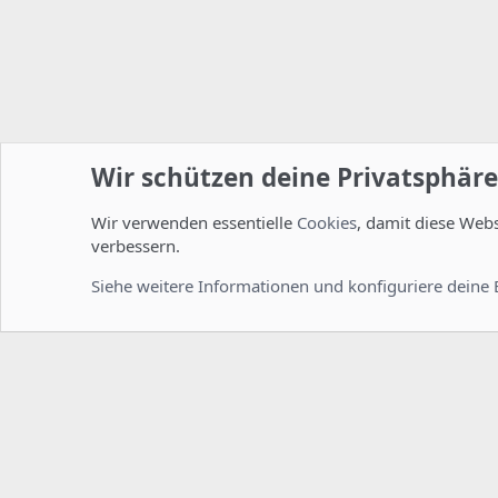
Wir schützen deine Privatsphäre
Wir verwenden essentielle
Cookies
, damit diese Web
Startseite
Foren
ISPConfig
Installation und Konfig
verbessern.
Cookies
Deutsch [Du]
Siehe weitere Informationen und konfiguriere deine 
Comm