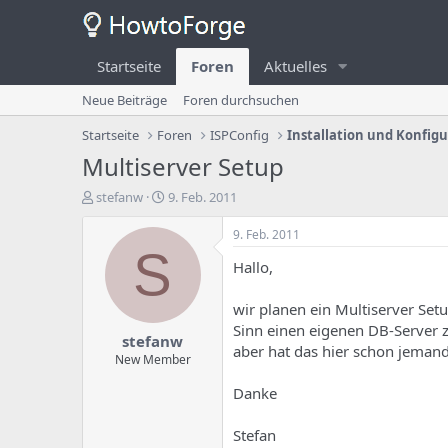
Startseite
Foren
Aktuelles
Neue Beiträge
Foren durchsuchen
Startseite
Foren
ISPConfig
Installation und Konfig
Multiserver Setup
E
E
stefanw
9. Feb. 2011
r
r
s
s
9. Feb. 2011
t
t
S
Hallo,
e
e
l
l
l
l
wir planen ein Multiserver Set
e
u
Sinn einen eigenen DB-Server z
stefanw
r
n
aber hat das hier schon jema
d
g
New Member
e
s
Danke
s
d
T
a
h
t
Stefan