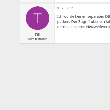
e
u
m
m
9. Feb. 2011
a
T
s
Ich würde keinen separaten DB
packen. Der Zugriff über ein lo
normale externe Netzwerkverb
Till
Administrator