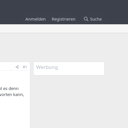
Anmelden
Registrieren
Suche
Werbung
#1
ht es denn
worten kann,