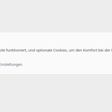
site funktioniert, und optionale Cookies, um den Komfort bei der
uration
Kontakt
Nutzungsb
Einstellungen
®
unity platform by XenForo
© 2010-2022 XenForo Ltd.
-
Deutsch von xenDach
©2010