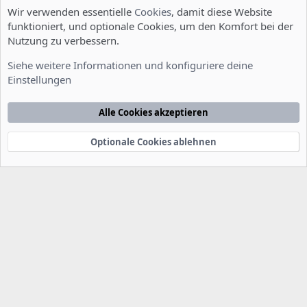
Wir verwenden essentielle
Cookies
, damit diese Website
funktioniert, und optionale Cookies, um den Komfort bei der
Nutzung zu verbessern.
Installation und Konfiguration
Siehe weitere Informationen und konfiguriere deine
Einstellungen
Cookies
Deutsch [Du]
Kontakt
Nutzungsbedingungen
Datenschutzerklärung
Hilfe
Alle Cookies akzeptieren
Startseite
R
S
S
Optionale Cookies ablehnen
®
Community platform by XenForo
© 2010-2022 XenForo Ltd.
-
Deutsch von
-
xenDach
©2010-2014
F
e
e
d