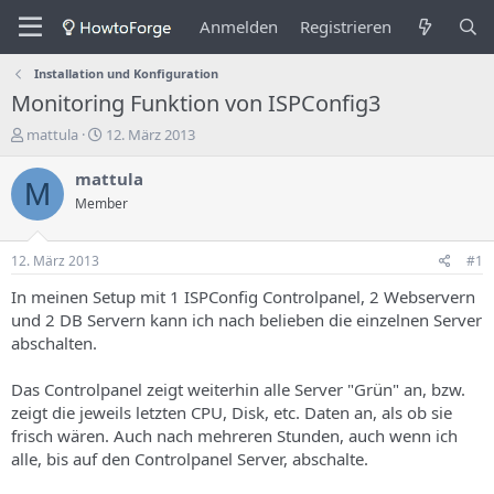
Anmelden
Registrieren
Installation und Konfiguration
Monitoring Funktion von ISPConfig3
E
E
mattula
12. März 2013
r
r
s
s
mattula
M
t
t
Member
e
e
l
l
l
l
12. März 2013
#1
e
u
r
n
In meinen Setup mit 1 ISPConfig Controlpanel, 2 Webservern
d
g
und 2 DB Servern kann ich nach belieben die einzelnen Server
e
s
abschalten.
s
d
T
a
Das Controlpanel zeigt weiterhin alle Server "Grün" an, bzw.
h
t
zeigt die jeweils letzten CPU, Disk, etc. Daten an, als ob sie
e
u
m
m
frisch wären. Auch nach mehreren Stunden, auch wenn ich
a
alle, bis auf den Controlpanel Server, abschalte.
s