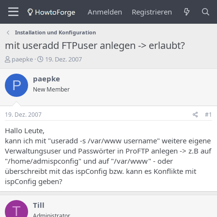
Anmelden
Registrieren
Installation und Konfiguration
mit useradd FTPuser anlegen -> erlaubt?
E
E
paepke
19. Dez. 2007
r
r
s
s
paepke
P
t
t
New Member
e
e
l
l
l
l
19. Dez. 2007
#1
e
u
r
n
Hallo Leute,
d
g
kann ich mit "useradd -s /var/www username" weitere eigene
e
s
Verwaltungsuser und Passwörter in ProFTP anlegen -> z.B auf
s
d
"/home/admispconfig" und auf "/var/www" - oder
T
a
überschreibt mit das ispConfig bzw. kann es Konflikte mit
h
t
ispConfig geben?
e
u
m
m
a
Till
s
T
Administrator