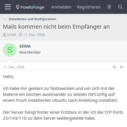
Anmelden
Registrieren
Installation und Konfiguration
Mails kommen nicht beim Empfänger an
E
E
SEWA
11. Dez. 2008
r
r
s
s
SEWA
S
t
t
New Member
e
e
l
l
l
l
11. Dez. 2008
#1
e
u
r
n
Hallo,
d
g
e
s
ich habe mir gestern zu Testzwecken und um sich mit der
s
d
Materie ein bischen auseinander zu setzten ISPConfig auf
T
a
einem frisch installierten Ubuntu nach Anleitung installiert.
h
t
e
u
m
m
Der Server hängt hinter einer Fritzbox in der ich die TCP Ports
a
25/143/110 zu dem Server weitergeleitet habe.
s