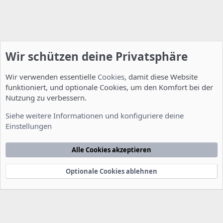
Wir schützen deine Privatsphäre
Wir verwenden essentielle
Cookies
, damit diese Website
funktioniert, und optionale Cookies, um den Komfort bei der
Nutzung zu verbessern.
Installation und Konfiguration
Siehe weitere Informationen und konfiguriere deine
Einstellungen
Cookies
Deutsch [Du]
Kontakt
Nutzungsbedingungen
Datenschutzerklärung
Hilfe
Alle Cookies akzeptieren
Startseite
R
S
S
Optionale Cookies ablehnen
®
Community platform by XenForo
© 2010-2022 XenForo Ltd.
-
Deutsch von
-
xenDach
©2010-2014
F
e
e
d