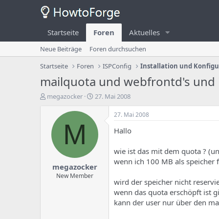
Startseite
Foren
Aktuelles
Neue Beiträge
Foren durchsuchen
Startseite
Foren
ISPConfig
Installation und Konfig
mailquota und webfrontd's und
E
E
megazocker
27. Mai 2008
r
r
s
s
27. Mai 2008
t
t
M
Hallo
e
e
l
l
l
l
wie ist das mit dem quota ? (
e
u
wenn ich 100 MB als speicher fü
megazocker
r
n
d
g
New Member
wird der speicher nicht reserv
e
s
wenn das quota erschöpft ist gib
s
d
T
a
kann der user nur über den ma
h
t