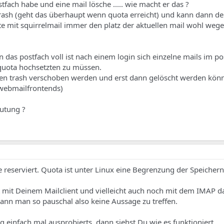
fach habe und eine mail lösche ..... wie macht er das ?
 trash (geht das überhaupt wenn quota erreicht) und kann dann de
e mit squirrelmail immer den platz der aktuellen mail wohl weg
 das postfach voll ist nach einem login sich einzelne mails im p
 quota hochsetzten zu müssen.
en trash verschoben werden und erst dann gelöscht werden kön
webmailfrontends)
utung ?
e reserviert. Quota ist unter Linux eine Begrenzung der Speicher
t mit Deinem Mailclient und vielleicht auch noch mit dem IMAP 
 kann man so pauschal also keine Aussage zu treffen.
 einfach mal ausprobierts, dann siehst Du wie es funktioniert.