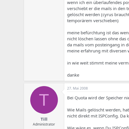
e
u
wenn ich ein überlaufendes post
m
m
verschiebt er die mails in den
a
gelöscht werden (cyrus braucht
s
temporärem verschieben)
meine befürchtung ist das wenn
nicht löschen lassen ohne das
da mails vom posteingang in d
meine erfahrung mit diversen 
in wie weit stimmt meine verm
danke
27. Mai 2008
T
Bei Quota wird der Speicher ni
Wie Mails gelöscht werden, ha
nicht direkt mit ISPConfig. Da
Till
Administrator
Wie wäre es, wenn Du ISPConfig