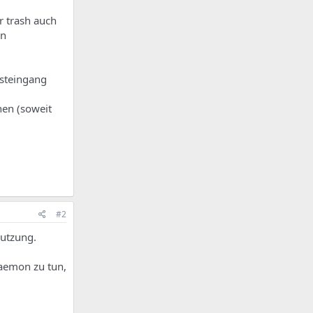
r trash auch
en
osteingang
nen (soweit
#2
nutzung.
daemon zu tun,