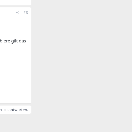
#3
iere gilt das
er zu antworten.