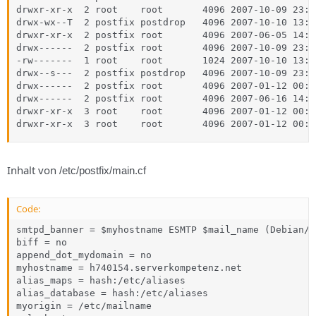
drwxr-xr-x  2 root    root       4096 2007-10-09 23:59
drwx-wx--T  2 postfix postdrop   4096 2007-10-10 13:5
drwxr-xr-x  2 postfix root       4096 2007-06-05 14:06
drwx------  2 postfix root       4096 2007-10-09 23:5
-rw-------  1 root    root       1024 2007-10-10 13:3
drwx--s---  2 postfix postdrop   4096 2007-10-09 23:5
drwx------  2 postfix root       4096 2007-01-12 00:40
drwx------  2 postfix root       4096 2007-06-16 14:42
drwxr-xr-x  3 root    root       4096 2007-01-12 00:40
drwxr-xr-x  3 root    root       4096 2007-01-12 00:4
Inhalt von
/etc/postfix/main.cf
Code:
smtpd_banner = $myhostname ESMTP $mail_name (Debian/GN
biff = no

append_dot_mydomain = no

myhostname = h740154.serverkompetenz.net

alias_maps = hash:/etc/aliases

alias_database = hash:/etc/aliases

myorigin = /etc/mailname
