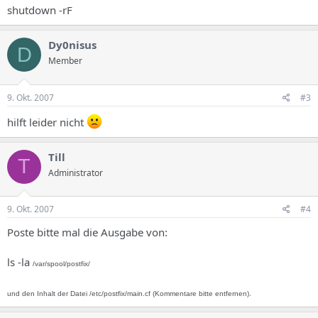
shutdown -rF
Dy0nisus
D
Member
9. Okt. 2007
#3
hilft leider nicht
Till
T
Administrator
9. Okt. 2007
#4
Poste bitte mal die Ausgabe von:
ls -la
/var/spool/postfix/
und den Inhalt der Datei /etc/postfix/main.cf (Kommentare bitte entfernen).