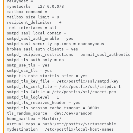
relayhost =

mynetworks = 127.0.0.0/8

mailbox_command =

mailbox_size_limit = 0

recipient_delimiter = +

inet_interfaces = all

smtpd_sasl_local_domain =

smtpd_sasl_auth_enable = yes

smtpd_sasl_security_options = noanonymous

broken_sasl_auth_clients = yes

smtpd_recipient_restrictions = permit_sasl_authentica
smtpd_tls_auth_only = no

smtp_use_tls = yes

smtpd_use_tls = yes

smtp_tls_note_starttls_offer = yes

smtpd_tls_key_file = /etc/postfix/ssl/smtpd.key

smtpd_tls_cert_file = /etc/postfix/ssl/smtpd.crt

smtpd_tls_CAfile = /etc/postfix/ssl/cacert.pem

smtpd_tls_loglevel = 1

smtpd_tls_received_header = yes

smtpd_tls_session_cache_timeout = 3600s

tls_random_source = dev:/dev/urandom

home_mailbox = Maildir/

virtual_maps = hash:/etc/postfix/virtusertable

mydestination = /etc/postfix/local-host-names
