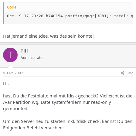
Code:
Oct  9 17:29:28 h740154 postfix/qmgr[3881]: fatal: qm
Hat jemand eine Idee, was das sein könnte?
Till
T
Administrator
9. Okt. 2007
#2
Hi,
hast Du die Festplatte mal mit fdisk gecheckt? Vielleicht ist die
/var Partition wg. Dateisystemfehlern nur read-only
gemounted.
Um den Server neu zu starten inkl. fdisk check, kannst Du den
Folgenden Befehl versuchen: