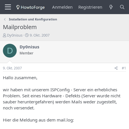
Anmelden
Registrieren
Installation und Konfiguration
Mailproblem
E
E
Dy0nisus
9. Okt. 2007
r
r
s
s
Dy0nisus
D
t
t
Member
e
e
l
l
l
l
9. Okt. 2007
#1
e
u
r
n
Hallo zusammen,
d
g
e
s
wir haben mit unserem ISPConfig - Server ein erhebliches
s
d
Problem. Seit eines Hardware - Defekts (Server wurde nicht
T
a
sauber heruntergefahren) werden Mails weder zugestellt,
h
t
noch versendet.
e
u
m
m
a
Hier die Meldung aus dem mail.log:
s