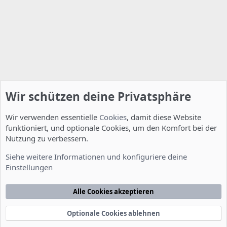
Wir schützen deine Privatsphäre
Wir verwenden essentielle
Cookies
, damit diese Website
funktioniert, und optionale Cookies, um den Komfort bei der
Nutzung zu verbessern.
Installation und Konfiguration
Siehe weitere Informationen und konfiguriere deine
Einstellungen
Cookies
Deutsch [Du]
Kontakt
Nutzungsbedingungen
Datenschutzerklärung
Hilfe
Alle Cookies akzeptieren
Startseite
R
S
S
Optionale Cookies ablehnen
®
Community platform by XenForo
© 2010-2022 XenForo Ltd.
-
Deutsch von
-
xenDach
©2010-2014
F