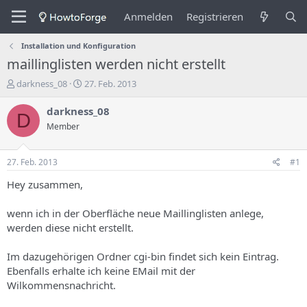
Anmelden
Registrieren
Installation und Konfiguration
maillinglisten werden nicht erstellt
E
E
darkness_08
27. Feb. 2013
r
r
s
s
darkness_08
D
t
t
Member
e
e
l
l
l
l
27. Feb. 2013
#1
e
u
r
n
Hey zusammen,
d
g
e
s
wenn ich in der Oberfläche neue Maillinglisten anlege,
s
d
werden diese nicht erstellt.
T
a
h
t
Im dazugehörigen Ordner cgi-bin findet sich kein Eintrag.
e
u
m
m
Ebenfalls erhalte ich keine EMail mit der
a
Wilkommensnachricht.
s