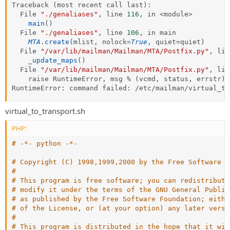
Traceback 
(
most recent call last
)
:
  File 
"./genaliases"
,
 line 
116
,
 in 
<
module
>
main
(
)
  File 
"./genaliases"
,
 line 
106
,
 in main

MTA
.
create
(
mlist
,
 nolock
=
True
,
 quiet
=
quiet
)
  File 
"/var/lib/mailman/Mailman/MTA/Postfix.py"
,
 lin
_update_maps
(
)
  File 
"/var/lib/mailman/Mailman/MTA/Postfix.py"
,
 lin
    raise RuntimeError
,
 msg 
%
(
vcmd
,
 status
,
 errstr
)
RuntimeError
:
 command failed
:
/
etc
/
mailman
/
virtual_to
virtual_to_transport.sh
PHP:
# -*- python -*-
# Copyright (C) 1998,1999,2000 by the Free Software F
#
# This program is free software; you can redistribute
# modify it under the terms of the GNU General Public
# as published by the Free Software Foundation; eithe
# of the License, or (at your option) any later versi
#
# This program is distributed in the hope that it wil