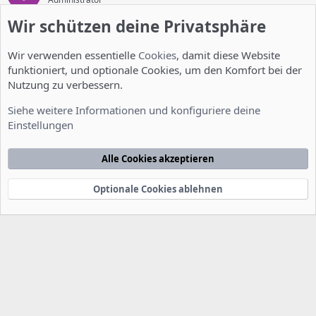
Wir schützen deine Privatsphäre
7. März 2013
#8
Wir verwenden essentielle
Cookies
, damit diese Website
Ok, habe ich zum Bugtracker hinzugefügt.
funktioniert, und optionale Cookies, um den Komfort bei der
Nutzung zu verbessern.
darkness_08
D
Siehe weitere Informationen und konfiguriere deine
Member
Einstellungen
7. März 2013
#9
Alle Cookies akzeptieren
Ich habe soweit das gleiche Problem bzw, es stellt sich bei mir
genauso dar.
Optionale Cookies ablehnen
Allerdings habe ich noch das Problem, dass Mailman die
ankommenden Mail auf
test@list.domain.tld
nicht erkennt.
Diese landen immer bei root.
Mailman zeigt sie weder im Archiv an noch werden sie an die