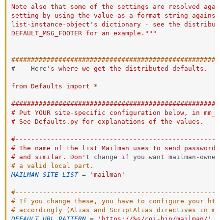
Note also that some of the settings are resolved agai
setting by using the value as a format string against 
list-instance-object's dictionary - see the distribut
DEFAULT_MSG_FOOTER for an example."
""
#####################################################
#    Here
's where we get the distributed defaults.    
from Defaults import *

#####################################################
# Put YOUR site-specific configuration below, in mm_c
# See Defaults.py for explanations of the values.    
#----------------------------------------------------
# The name of the list Mailman uses to send password 
# and similar. Don'
t change 
if
 you want mailman
-
# a valid local part.
MAILMAN_SITE_LIST
=
'mailman'
#----------------------------------------------------
# If you change these, you have to configure your htt
# accordingly (Alias and ScriptAlias directives in mo
DEFAULT_URL_PATTERN
=
'https://%s/cgi-bin/mailman/'