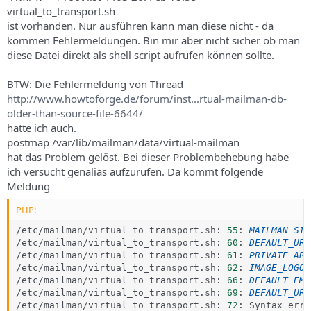
virtual_to_transport.sh
ist vorhanden. Nur ausführen kann man diese nicht - da
kommen Fehlermeldungen. Bin mir aber nicht sicher ob man
diese Datei direkt als shell script aufrufen können sollte.
BTW: Die Fehlermeldung von Thread
http://www.howtoforge.de/forum/inst...rtual-mailman-db-
older-than-source-file-6644/
hatte ich auch.
postmap /var/lib/mailman/data/virtual-mailman
hat das Problem gelöst. Bei dieser Problembehebung habe
ich versucht genalias aufzurufen. Da kommt folgende
Meldung
PHP:
/
etc
/
mailman
/
virtual_to_transport
.
sh
:
55
:
MAILMAN_SIT
/
etc
/
mailman
/
virtual_to_transport
.
sh
:
60
:
DEFAULT_URL
/
etc
/
mailman
/
virtual_to_transport
.
sh
:
61
:
PRIVATE_ARC
/
etc
/
mailman
/
virtual_to_transport
.
sh
:
62
:
IMAGE_LOGOS
/
etc
/
mailman
/
virtual_to_transport
.
sh
:
66
:
DEFAULT_EMA
/
etc
/
mailman
/
virtual_to_transport
.
sh
:
69
:
DEFAULT_URL
/
etc
/
mailman
/
virtual_to_transport
.
sh
:
72
:
 Syntax erro