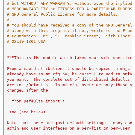
# but WITHOUT ANY WARRANTY; without even the implied 
# MERCHANTABILITY or FITNESS FOR A PARTICULAR PURPOSE
# GNU General Public License for more details.
#
# You should have received a copy of the GNU General 
# along with this program; if not, write to the Free 
# Foundation, Inc., 51 Franklin Street, Fifth Floor, 
# 02110-1301 USA
""
"This is the module which takes your site-specific 
From a raw distribution it should be copied to mm_cfg
already have an mm_cfg.py, be careful to add in only 
you want.  The complete set of distributed defaults, 
are in ./Defaults.  In mm_cfg, override only those yo
change, after the

  from Defaults import *

line (see below).

Note that these are just default settings - many can 
admin and user interfaces on a per-list or per-user ba