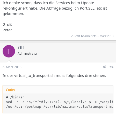
Ich denke schon, dass ich die Services beim Update
rekonfiguriert habe. Die Abfrage bezüglich Port,SLL, etc ist
gekommen.
Gruß
Peter
Zuletzt bearbeitet:
6. März 2013
Till
T
Administrator
6. März 2013
#4
In der virtual_to_transport.sh muss folgendes drin stehen:
Code:
#!/bin/sh

sed -r -e 's/(^[^#]\S+\s+).+$/\1local/' $1 > /var/lib
/usr/sbin/postmap /var/lib/mailman/data/transport-mai