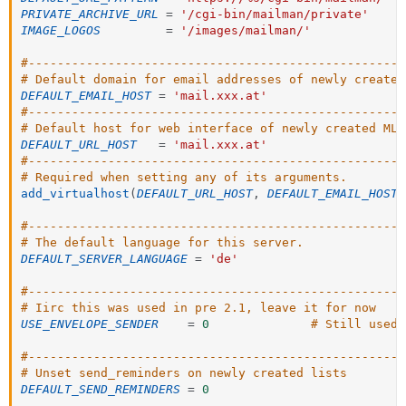
PRIVATE_ARCHIVE_URL
=
'/cgi-bin/mailman/private'
IMAGE_LOGOS
=
'/images/mailman/'
#----------------------------------------------------
# Default domain for email addresses of newly created
DEFAULT_EMAIL_HOST
=
'mail.xxx.at'
#----------------------------------------------------
# Default host for web interface of newly created MLs
DEFAULT_URL_HOST
=
'mail.xxx.at'
#----------------------------------------------------
# Required when setting any of its arguments.
add_virtualhost
(
DEFAULT_URL_HOST
,
DEFAULT_EMAIL_HOST
)
#----------------------------------------------------
# The default language for this server.
DEFAULT_SERVER_LANGUAGE
=
'de'
#----------------------------------------------------
# Iirc this was used in pre 2.1, leave it for now
USE_ENVELOPE_SENDER
=
0
# Still used?
#----------------------------------------------------
# Unset send_reminders on newly created lists
DEFAULT_SEND_REMINDERS
=
0