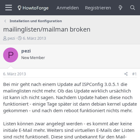
Anmelden
Registrieren
Installation und Konfiguration
mailinglisten/mailman broken
E
E
pezi
6. März 2013
r
r
s
s
pezi
P
t
t
New Member
e
e
l
l
l
l
6. März 2013
#1
e
u
r
n
Bei mir geht nach einem Update auf ISPConfig 3.0.5.1 die
d
g
mailinglisten nicht mehr. Ob das Update wirklich ursächlich
e
s
ist kann ich nicht sagen. Nachdem Update haben diese noch
s
d
funktioniert - einige Tage später ist dann debian kernel update
T
a
gekommen - und nach dem reboot funktioniert nichts mehr.
h
t
e
u
m
m
Listen können zwar angelegt werden - es kommt aber keine
a
initiale E-Mail mehr. Weiters sind virtuellen E-Mails der Listen
s
sind nicht funktionell. Diese sind unbekannt für den Mail-