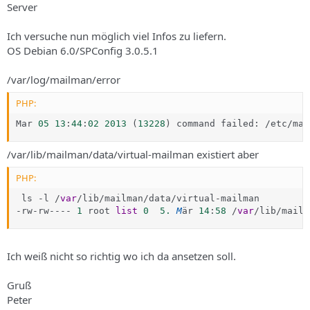
Server
Ich versuche nun möglich viel Infos zu liefern.
OS Debian 6.0/SPConfig 3.0.5.1
/var/log/mailman/error
PHP:
Mar 
05
13
:
44
:
02
2013
(
13228
)
 command failed
:
/
etc
/
mai
/var/lib/mailman/data/virtual-mailman existiert aber
PHP:
 ls 
-
l 
/
var
/
lib
/
mailman
/
data
/
virtual
-
-
rw
-
rw
--
--
1
 root 
list
0
5.
M
är 
14
:
58
/
var
/
lib
/
mailm
Ich weiß nicht so richtig wo ich da ansetzen soll.
Gruß
Peter