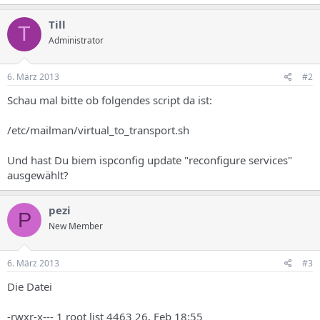
Till
T
Administrator
6. März 2013
#2
Schau mal bitte ob folgendes script da ist:
/etc/mailman/virtual_to_transport.sh
Und hast Du biem ispconfig update "reconfigure services"
ausgewählt?
pezi
P
New Member
6. März 2013
#3
Die Datei
-rwxr-x--- 1 root list 4463 26. Feb 18:55