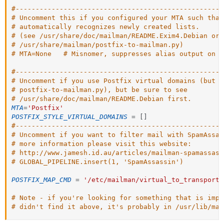
#----------------------------------------------------
# Uncomment this if you configured your MTA such that
# automatically recognizes newly created lists.
# (see /usr/share/doc/mailman/README.Exim4.Debian or
# /usr/share/mailman/postfix-to-mailman.py)
# MTA=None   # Misnomer, suppresses alias output on n
#----------------------------------------------------
# Uncomment if you use Postfix virtual domains (but n
# postfix-to-mailman.py), but be sure to see
# /usr/share/doc/mailman/README.Debian first.
MTA
=
'Postfix'
POSTFIX_STYLE_VIRTUAL_DOMAINS
=
[
]
#----------------------------------------------------
# Uncomment if you want to filter mail with SpamAssas
# more information please visit this website:
# http:
//www.jamesh.id.au/articles/mailman-spamassass
# GLOBAL_PIPELINE.insert(1, 'SpamAssassin')
POSTFIX_MAP_CMD
=
'/etc/mailman/virtual_to_transport.
# Note - if you're looking for something that is impo
# didn't find it above, it's probably in /usr/lib/mai