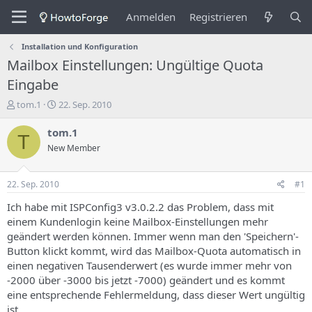
Anmelden
Registrieren
Installation und Konfiguration
Mailbox Einstellungen: Ungültige Quota
Eingabe
E
E
tom.1
22. Sep. 2010
r
r
s
s
tom.1
T
t
t
New Member
e
e
l
l
l
l
22. Sep. 2010
#1
e
u
r
n
Ich habe mit ISPConfig3 v3.0.2.2 das Problem, dass mit
d
g
einem Kundenlogin keine Mailbox-Einstellungen mehr
e
s
geändert werden können. Immer wenn man den 'Speichern'-
s
d
Button klickt kommt, wird das Mailbox-Quota automatisch in
T
a
einen negativen Tausenderwert (es wurde immer mehr von
h
t
-2000 über -3000 bis jetzt -7000) geändert und es kommt
e
u
m
m
eine entsprechende Fehlermeldung, dass dieser Wert ungültig
a
ist.