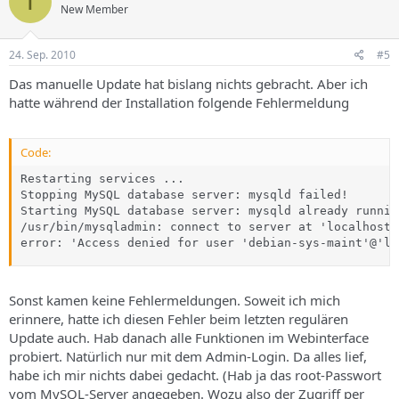
T
New Member
24. Sep. 2010
#5
Das manuelle Update hat bislang nichts gebracht. Aber ich
hatte während der Installation folgende Fehlermeldung
Code:
Restarting services ...

Stopping MySQL database server: mysqld failed!

Starting MySQL database server: mysqld already running
/usr/bin/mysqladmin: connect to server at 'localhost' 
error: 'Access denied for user 'debian-sys-maint'@'lo
Sonst kamen keine Fehlermeldungen. Soweit ich mich
erinnere, hatte ich diesen Fehler beim letzten regulären
Update auch. Hab danach alle Funktionen im Webinterface
probiert. Natürlich nur mit dem Admin-Login. Da alles lief,
habe ich mir nichts dabei gedacht. (Hab ja das root-Passwort
vom MySQL-Server angegeben. Wozu also der Zugriff per