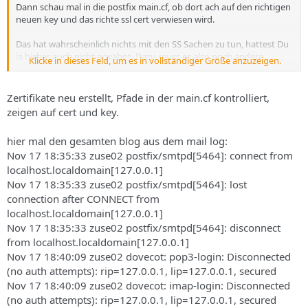
Dann schau mal in die postfix main.cf, ob dort ach auf den richtigen
neuen key und das richte ssl cert verwiesen wird.
Das hat wahrscheinlich nichts mit den SS Sachen zu tun, hattest Du
ja bisher auch nicht erwähnt. Dazu muss es also noch andere
Klicke in dieses Feld, um es in vollständiger Größe anzuzeigen.
Fehlermeldungen im mail log geben.
Zertifikate neu erstellt, Pfade in der main.cf kontrolliert,
zeigen auf cert und key.
hier mal den gesamten blog aus dem mail log:
Nov 17 18:35:33 zuse02 postfix/smtpd[5464]: connect from
localhost.localdomain[127.0.0.1]
Nov 17 18:35:33 zuse02 postfix/smtpd[5464]: lost
connection after CONNECT from
localhost.localdomain[127.0.0.1]
Nov 17 18:35:33 zuse02 postfix/smtpd[5464]: disconnect
from localhost.localdomain[127.0.0.1]
Nov 17 18:40:09 zuse02 dovecot: pop3-login: Disconnected
(no auth attempts): rip=127.0.0.1, lip=127.0.0.1, secured
Nov 17 18:40:09 zuse02 dovecot: imap-login: Disconnected
(no auth attempts): rip=127.0.0.1, lip=127.0.0.1, secured