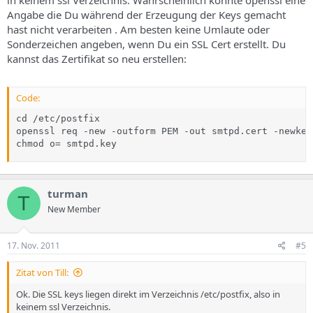
in keinem ssl Verzeichnis. Wahrscheinlich konnte openssl eine
Angabe die Du während der Erzeugung der Keys gemacht
hast nicht verarbeiten . Am besten keine Umlaute oder
Sonderzeichen angeben, wenn Du ein SSL Cert erstellt. Du
kannst das Zertifikat so neu erstellen:
Code:
cd /etc/postfix

openssl req -new -outform PEM -out smtpd.cert -newkey
chmod o= smtpd.key
turman
T
New Member
17. Nov. 2011
#5
Zitat von Till:
Ok. Die SSL keys liegen direkt im Verzeichnis /etc/postfix, also in
keinem ssl Verzeichnis.