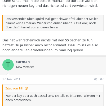
Dann schau mal in die postfix main.cf, ob dort ach auf den
richtigen neuen key und das richte ssl cert verwiesen wird.
Das Versenden über Squirrl Mail geht einwandfrei, aber der Mailer
nimmt keine Email an. Weder von Außen über z.B. Outlook, noch
über des Internet von anderen Servern.
Das hat wahrscheinlich nichts mit den SS Sachen zu tun,
hattest Du ja bisher auch nicht erwähnt. Dazu muss es also
noch andere Fehlermeldungen im mail log geben.
turman
T
New Member
17. Nov. 2011
#7
Zitat von Till:
Nur der key oder auch das ssl cert? Erstelle es bitte neu, wie von mir
oben beschrieben.