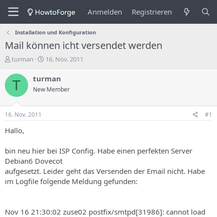
Anmelden
Registrieren
Installation und Konfiguration
Mail können icht versendet werden
E
E
turman
16. Nov. 2011
r
r
s
s
turman
T
t
t
New Member
e
e
l
l
l
l
16. Nov. 2011
#1
e
u
r
n
Hallo,
d
g
e
s
bin neu hier bei ISP Config. Habe einen perfekten Server
s
d
Debian6 Dovecot
T
a
aufgesetzt. Leider geht das Versenden der Email nicht. Habe
h
t
im Logfile folgende Meldung gefunden:
e
u
m
m
a
s
Nov 16 21:30:02 zuse02 postfix/smtpd[31986]: cannot load