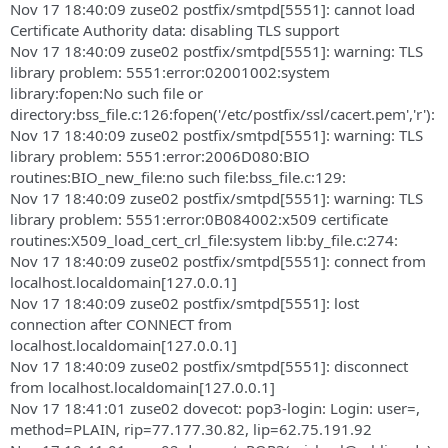
Nov 17 18:40:09 zuse02 postfix/smtpd[5551]: cannot load
Certificate Authority data: disabling TLS support
Nov 17 18:40:09 zuse02 postfix/smtpd[5551]: warning: TLS
library problem: 5551:error:02001002:system
library:fopen:No such file or
directory:bss_file.c:126:fopen('/etc/postfix/ssl/cacert.pem','r'):
Nov 17 18:40:09 zuse02 postfix/smtpd[5551]: warning: TLS
library problem: 5551:error:2006D080:BIO
routines:BIO_new_file:no such file:bss_file.c:129:
Nov 17 18:40:09 zuse02 postfix/smtpd[5551]: warning: TLS
library problem: 5551:error:0B084002:x509 certificate
routines:X509_load_cert_crl_file:system lib:by_file.c:274:
Nov 17 18:40:09 zuse02 postfix/smtpd[5551]: connect from
localhost.localdomain[127.0.0.1]
Nov 17 18:40:09 zuse02 postfix/smtpd[5551]: lost
connection after CONNECT from
localhost.localdomain[127.0.0.1]
Nov 17 18:40:09 zuse02 postfix/smtpd[5551]: disconnect
from localhost.localdomain[127.0.0.1]
Nov 17 18:41:01 zuse02 dovecot: pop3-login: Login: user=,
method=PLAIN, rip=77.177.30.82, lip=62.75.191.92