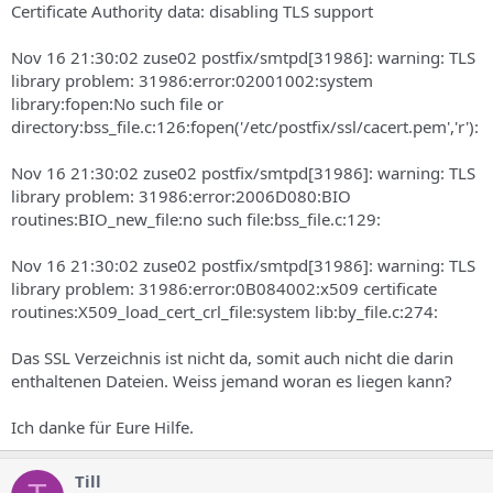
Certificate Authority data: disabling TLS support
Nov 16 21:30:02 zuse02 postfix/smtpd[31986]: warning: TLS
library problem: 31986:error:02001002:system
library:fopen:No such file or
directory:bss_file.c:126:fopen('/etc/postfix/ssl/cacert.pem','r'):
Nov 16 21:30:02 zuse02 postfix/smtpd[31986]: warning: TLS
library problem: 31986:error:2006D080:BIO
routines:BIO_new_file:no such file:bss_file.c:129:
Nov 16 21:30:02 zuse02 postfix/smtpd[31986]: warning: TLS
library problem: 31986:error:0B084002:x509 certificate
routines:X509_load_cert_crl_file:system lib:by_file.c:274:
Das SSL Verzeichnis ist nicht da, somit auch nicht die darin
enthaltenen Dateien. Weiss jemand woran es liegen kann?
Ich danke für Eure Hilfe.
Till