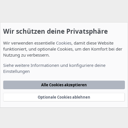
Wir schützen deine Privatsphäre
Wir verwenden essentielle
Cookies
, damit diese Website
funktioniert, und optionale Cookies, um den Komfort bei der
Nutzung zu verbessern.
Installation und Konfiguration
Siehe weitere Informationen und konfiguriere deine
Einstellungen
Cookies
Deutsch [Du]
Kontakt
Nutzungsbedingungen
Datenschutzerklärung
Hilfe
Alle Cookies akzeptieren
Startseite
R
S
S
Optionale Cookies ablehnen
®
Community platform by XenForo
© 2010-2022 XenForo Ltd.
-
Deutsch von
-
xenDach
©2010-2014
F
e
e
d