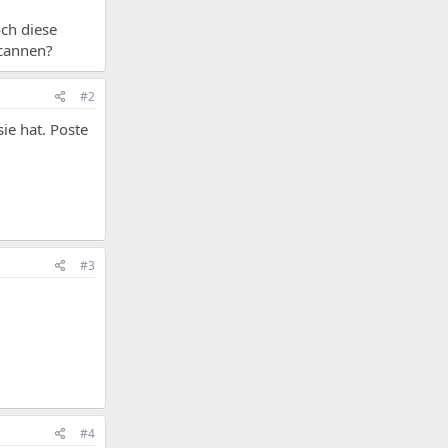
ch diese
scannen?
#2
ie hat. Poste
#3
#4