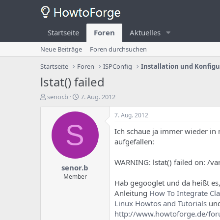
Startseite
Foren
Aktuelles
Neue Beiträge
Foren durchsuchen
Startseite
Foren
ISPConfig
Installation und Konfig
lstat() failed
E
E
senor.b
7. Aug. 2012
r
r
s
s
7. Aug. 2012
t
t
S
Ich schaue ja immer wieder in
e
e
l
l
aufgefallen:
l
l
e
u
WARNING: lstat() failed on: /v
senor.b
r
n
d
g
Member
Hab gegooglet und da heißt es
e
s
Anleitung
How To Integrate Cl
s
d
T
a
Linux Howtos and Tutorials
und
h
t
http://www.howtoforge.de/foru