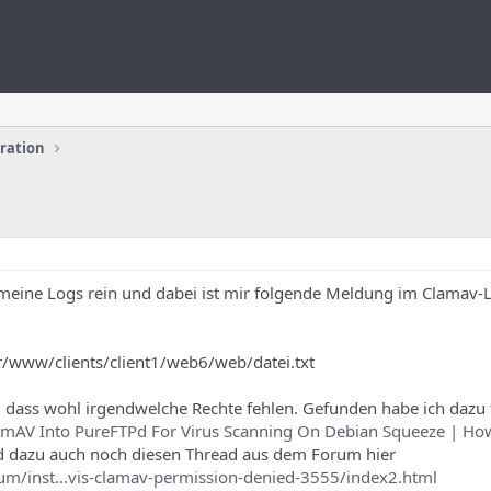
uration
 meine Logs rein und dabei ist mir folgende Meldung im Clamav-
ar/www/clients/client1/web6/web/datei.txt
, dass wohl irgendwelche Rechte fehlen. Gefunden habe ich dazu
amAV Into PureFTPd For Virus Scanning On Debian Squeeze | Ho
 dazu auch noch diesen Thread aus dem Forum hier
m/inst...vis-clamav-permission-denied-3555/index2.html