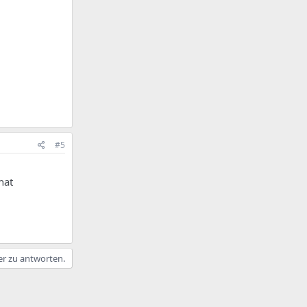
#5
hat
er zu antworten.