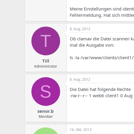
e
u
m
m
Meine Einstellungen sind ident
a
Fehlermeldung. Hat sich mittl
s
8. Aug. 2012
T
Ob clamav die Datei scannen k
mal die Ausgabe von:
ls -la /var/www/clients/client
Till
Administrator
8. Aug. 2012
S
Die Datei hat folgende Rechte
-rw-r--r-- 1 web6 client1 0 Au
senor.b
Member
16. Okt. 2013