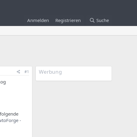
Anmelden
Registrieren
Suche
Werbung
#1
Log
 folgende
wtoForge -