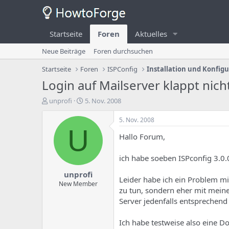
Startseite
Foren
Aktuelles
Neue Beiträge
Foren durchsuchen
Startseite
Foren
ISPConfig
Installation und Konfig
Login auf Mailserver klappt nich
E
E
unprofi
5. Nov. 2008
r
r
s
s
5. Nov. 2008
t
t
U
Hallo Forum,
e
e
l
l
l
l
ich habe soeben ISPconfig 3.0.
e
u
unprofi
r
n
Leider habe ich ein Problem mit
d
g
New Member
zu tun, sondern eher mit meiner
e
s
Server jedenfalls entsprechend 
s
d
T
a
h
t
Ich habe testweise also eine 