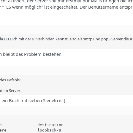
ht aktiviert, der Server soll mir erstmal nur Mails bringen die ic
ber "TLS wenn möglich" ist eingeschaltet. Der Benutzername entspr
 da Du Dich mit der IP verbinden kannst, also als smtp und pop3 Server die I
n bleibt das Problem bestehen.
des Befehls:
f dem Server.
h ein Buch mit sieben Siegeln ist):
                                                        
e               destination                             
ere             loopback/8                              