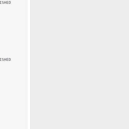
ISHED                           

                                

                                

                                

                                

                                

                                

                                

SHED 

     
