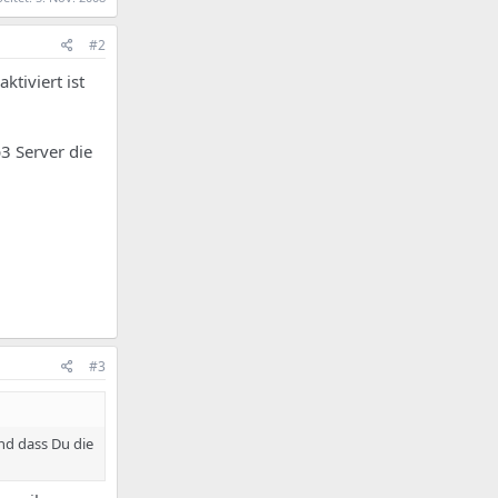
#2
ktiviert ist
p3 Server die
#3
und dass Du die