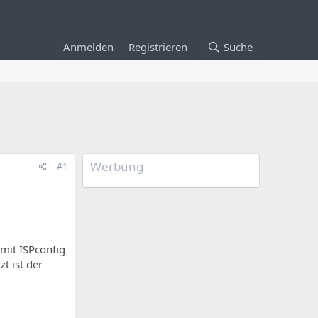
Anmelden
Registrieren
Suche
Werbung
#1
 mit ISPconfig
t ist der