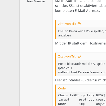
SMTP-Auth im Client ist noch nic
New Member
schicke. SSL ist deaktiviert, a
kompletten E-Mail-Adresse.
Zitat von Till:
DNS sollte da keine Rolle spielen,
angeben.
Mit der IP statt dem Hostname
Zitat von Till:
Poste bitte auch mal die Ausgabe 
iptables -L
vielleicht hast Du eine Firewall au
Hier ist iptables -L (die für mic
Code:
Chain INPUT (policy DROP)
target     prot opt sourc
DROP       tcp  --  anywh