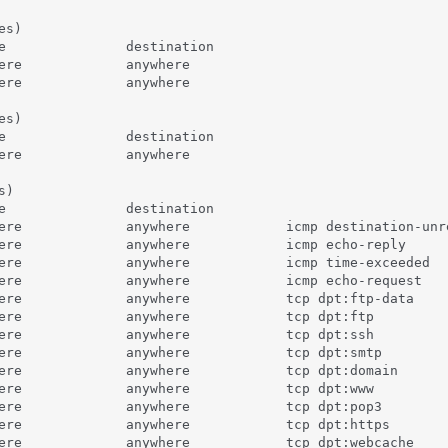
s)

e               destination         

ere             anywhere            

ere             anywhere            

s)

e               destination         

ere             anywhere            

)

e               destination         

ere             anywhere            icmp destination-unre
ere             anywhere            icmp echo-reply      
ere             anywhere            icmp time-exceeded   
ere             anywhere            icmp echo-request    
ere             anywhere            tcp dpt:ftp-data     
ere             anywhere            tcp dpt:ftp          
ere             anywhere            tcp dpt:ssh          
ere             anywhere            tcp dpt:smtp         
ere             anywhere            tcp dpt:domain       
ere             anywhere            tcp dpt:www          
ere             anywhere            tcp dpt:pop3         
ere             anywhere            tcp dpt:https        
ere             anywhere            tcp dpt:webcache     