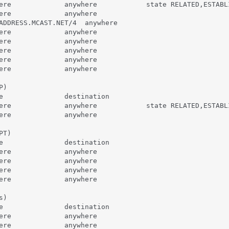
ere             anywhere            state RELATED,ESTABL
ere             anywhere                                
ADDRESS.MCAST.NET/4  anywhere                           
ere             anywhere                                
ere             anywhere                                
ere             anywhere                                
ere             anywhere                                
ere             anywhere                                
)

e               destination         

ere             anywhere            state RELATED,ESTABLI
ere             anywhere                                 
T)

e               destination         

ere             anywhere            

ere             anywhere            

ere             anywhere            

ere             anywhere            

)

e               destination         

ere             anywhere            

ere             anywhere            
