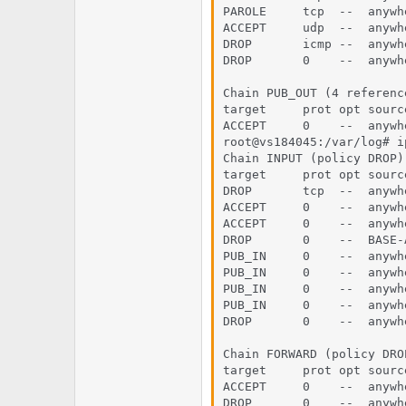
PAROLE     tcp  --  anywh
ACCEPT     udp  --  anywh
DROP       icmp --  anywh
DROP       0    --  anywh
Chain PUB_OUT (4 reference
target     prot opt sourc
ACCEPT     0    --  anywh
root@vs184045:/var/log# i
Chain INPUT (policy DROP)
target     prot opt sourc
DROP       tcp  --  anywh
ACCEPT     0    --  anywh
ACCEPT     0    --  anywh
DROP       0    --  BASE-
PUB_IN     0    --  anywh
PUB_IN     0    --  anywh
PUB_IN     0    --  anywh
PUB_IN     0    --  anywh
DROP       0    --  anywh
Chain FORWARD (policy DROP
target     prot opt sourc
ACCEPT     0    --  anywh
DROP       0    --  anywh