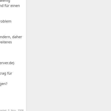
 wenig
nd für einen
Problem
ändern, daher
weiteres
erver.de)
trag für
agen?
beitet:
5. Nov. 2008