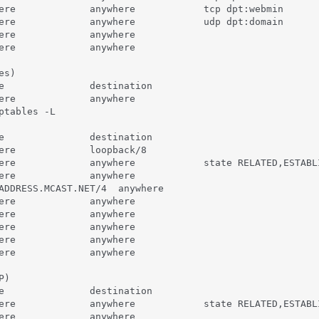
ere             anywhere            tcp dpt:webmin       
ere             anywhere            udp dpt:domain       
ere             anywhere                                 
ere             anywhere                                 
s)

e               destination         

ere             anywhere            

ptables -L                          

                                    

e               destination         

ere             loopback/8          

ere             anywhere            state RELATED,ESTABLI
ere             anywhere                                 
ADDRESS.MCAST.NET/4  anywhere                            
ere             anywhere                                 
ere             anywhere                                 
ere             anywhere                                 
ere             anywhere

ere             anywhere

)

e               destination

ere             anywhere            state RELATED,ESTABLI
ere             anywhere
