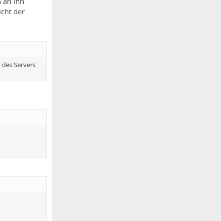
h an ihn
icht der
P des Servers
                                

                                

                                
