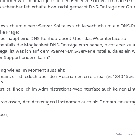
chimmer wo ich anfangen soll den Fehler zu suchen. Ich habe ein
ss scheinbar fehlerhafte bzw. nicht gemacht DNS-Einträge der Gru
es sich um einen vServer. Sollte es sich tatsächlich um ein DNS-
lle Frage:
überhaupt eine DNS-Konfiguration? Über das Webinterface zur
benfalls die Möglichkeit DNS-Einträge einzusehen, nicht aber zu 
egal ist was ich auf dem vServer-DNS-Server einstelle, da es ein 
er Support ändern kann?
hung wie es im Moment aussieht:
main, er ist jedoch über den Hostnamen erreichbar (vs184045.vs
P.
t ist, finde ich im Administrations-Webinterface auch keinen Ein
veranlassen, den derzeitigen Hostnamen auch als Domain einzutr
uen,
Zuletzt bear