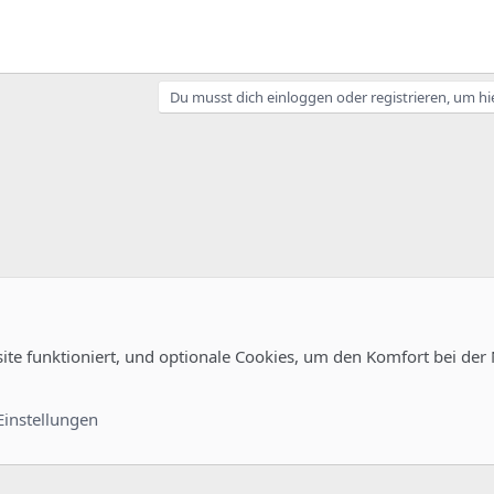
Du musst dich einloggen oder registrieren, um hi
site funktioniert, und optionale Cookies, um den Komfort bei der
uration
Kontakt
Nutzungsb
Einstellungen
®
unity platform by XenForo
© 2010-2022 XenForo Ltd.
-
Deutsch von xenDach
©2010