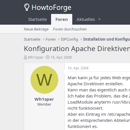
Startseite
Foren
Aktuelles
Neue Beiträge
Foren durchsuchen
Startseite
Foren
ISPConfig
Installation und Konfig
Konfiguration Apache Direktive
E
E
Wh1sper
16. Apr. 2008
r
r
s
s
16. Apr. 2008
t
t
W
Man kann ja für jedes Web eig
e
e
l
l
Apache Direktiven erstellen.
l
l
Kann man das eigentlich auch n
e
u
Ich habe das Problem, das die 
Wh1sper
r
n
LoadModule anyterm /usr/lib/
d
g
Member
nicht funktioniert.
e
s
Aber ein Eintrag im /etc/apach
s
d
T
a
in der entsprechenden Abteilun
h
t
funktioniert es.