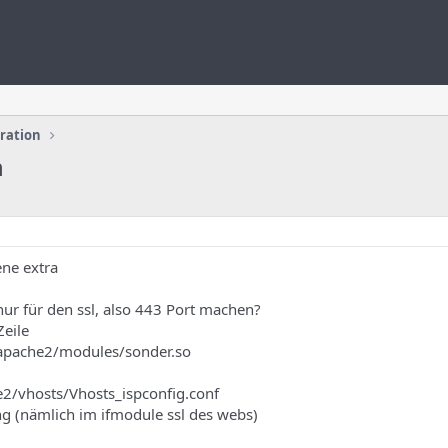
uration
n
ene extra
ur für den ssl, also 443 Port machen?
Zeile
apache2/modules/sonder.so
e2/vhosts/Vhosts_ispconfig.conf
g (nämlich im ifmodule ssl des webs)