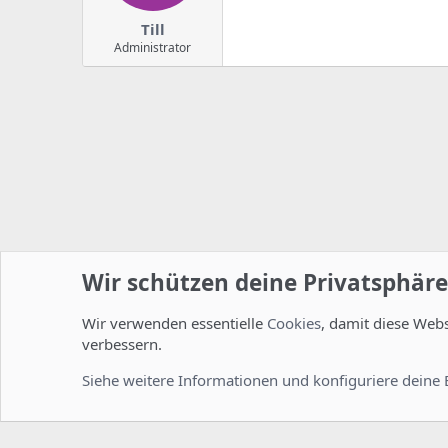
Till
Administrator
Wir schützen deine Privatsphäre
Wir verwenden essentielle
Cookies
, damit diese Web
Startseite
Foren
ISPConfig
Installation und Konfig
verbessern.
Cookies
Deutsch [Du]
Siehe weitere Informationen und konfiguriere deine 
Comm