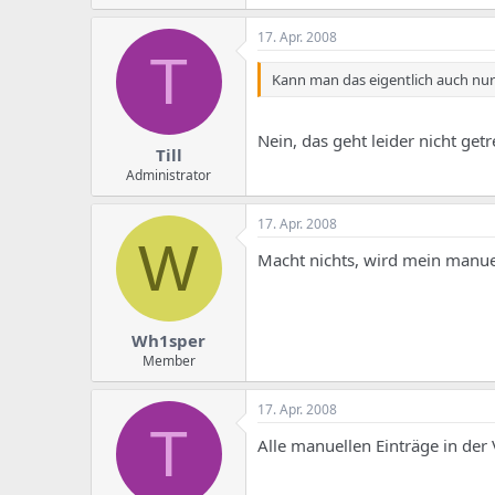
e
u
m
m
17. Apr. 2008
a
T
s
Kann man das eigentlich auch nur 
Nein, das geht leider nicht getr
Till
Administrator
17. Apr. 2008
W
Macht nichts, wird mein manuel
Wh1sper
Member
17. Apr. 2008
T
Alle manuellen Einträge in der