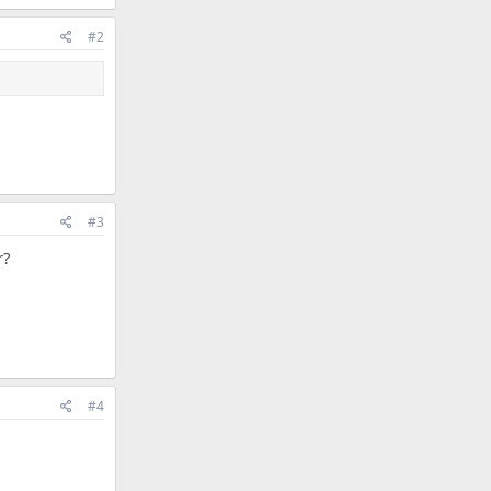
#2
#3
r?
#4