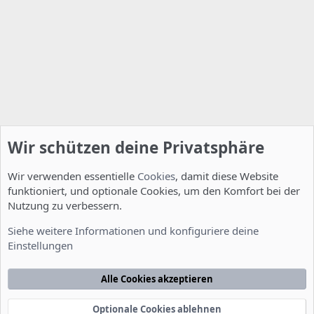
Wir schützen deine Privatsphäre
Wir verwenden essentielle
Cookies
, damit diese Website
funktioniert, und optionale Cookies, um den Komfort bei der
Nutzung zu verbessern.
Installation und Konfiguration
Siehe weitere Informationen und konfiguriere deine
Einstellungen
Cookies
Deutsch [Du]
Kontakt
Nutzungsbedingungen
Datenschutzerklärung
Hilfe
Alle Cookies akzeptieren
Startseite
R
S
S
Optionale Cookies ablehnen
®
Community platform by XenForo
© 2010-2022 XenForo Ltd.
-
Deutsch von