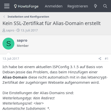
Anmelden
Registrieren
Installation und Konfiguration
Kein SSL-Zertifikat für Alias-Domain erstellt
E
E
sapro
13. Juli 2017
r
r
s
s
sapro
S
t
t
Member
e
e
l
l
l
l
13. Juli 2017
#1
e
u
r
n
Ich habe bei einem aktuellen ISPConfig 3.1.5 auf Basis von
d
g
Debian-Jessie das Problem, dass beim Hinzufügen einer
e
s
Alias-Domain
diese nicht automatisch mit in das letsencrypt-
s
d
Zertifikat der zugehörigen Webseite aufgenommen wird.
T
a
h
t
Die Einstellungen der Alias-Domains sind:
e
u
m
m
Weiterleitungstyp: Kein Redirect
a
Weiterleitungsziel: <leer>
s
Automatische Subdomain: *.