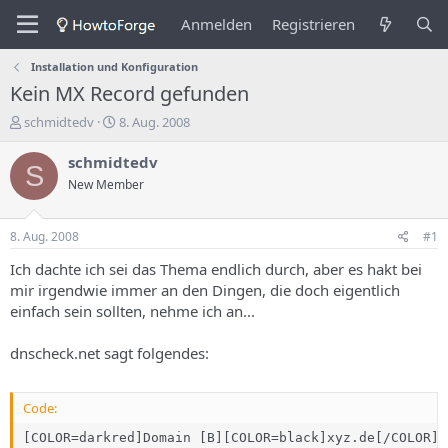
Anmelden
Registrieren
Installation und Konfiguration
Kein MX Record gefunden
E
E
schmidtedv
8. Aug. 2008
r
r
s
s
schmidtedv
S
t
t
New Member
e
e
l
l
l
l
8. Aug. 2008
#1
e
u
r
n
Ich dachte ich sei das Thema endlich durch, aber es hakt bei
d
g
mir irgendwie immer an den Dingen, die doch eigentlich
e
s
einfach sein sollten, nehme ich an...
s
d
T
a
dnscheck.net sagt folgendes:
h
t
e
u
m
m
Code:
a
s
[COLOR=darkred]Domain [B][COLOR=black]xyz.de[/COLOR][