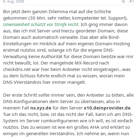
8. Aug. 2008
#7
Bin jetzt dem ganzen Dilemma mal auf die Schliche
gekommen (30 Min. sehr netter, kompetenter tel. Support).
Unwissenheit schützt vor Strafe nicht
. Ich ging immer davon
aus, das ich mit Server und hierzu geordeter Domain, diese
Domain auch automatisch verwalte. Das aber alle Bind-
Einstellungen im Hinblick auf mein eigenes Domain-Hosting
erstmal nutzlos sind, solange ich für die eigene DNS-
Verwaltung keine Authorität für diese Domain besitze war mir
nicht bewußt, lol. Der mangelnde MX-Record nach
checkdns.net war hier beim Anbieter nicht eingetragen...was
zu dem Schluss führte endlich mal zu wissen, woran mein
DNS-VVerständnis hier immer mangelt.
Der erste Schritt sollte immer sein, den Anbieter zu bitten, alle
DNS-Konfigurationen dem Server zu überlassen, also in
meinem Fall
ns.xyz.de
für den Server
x10.deinprovider.de
.
Tue ich das nicht, bzw. ist das nicht der Fall, kann ich am DNS-
System im Server rumkonfigurieren wie ich will, es ist einfach
nutzlos. Das zu wissen ist wie ein großes AHA und erklärt so
einiges im generellen Verständnis. Ich nehme an, wenn nun