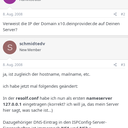
8. Aug. 2008
#2
Verweist die IP der Domain x10.deinprovider.de auf Deinen
Server?
schmidtedv
S
New Member
8. Aug. 2008
#3
ja, ist zugleich der hostname, mailname, etc.
ich habe jetzt mal folgendes geändert:
In der
resolf.conf
habe ich nun als ersten
nameserver
127.0.0.1
eingetragen (korrekt? ich will ja, das mein Server
hier sagt, was sache ist...)
Dazugehöriger DNS-Eintrag in den ISPConfig-Server-
Eigenschaften ist immernoch
NS1
und
NS2
=