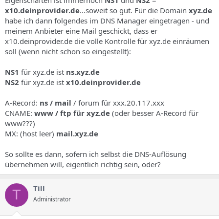
x10.deinprovider.de
...soweit so gut. Für die Domain
xyz.de
habe ich dann folgendes im DNS Manager eingetragen - und
meinem Anbieter eine Mail geschickt, dass er
x10.deinprovider.de die volle Kontrolle für xyz.de einräumen
soll (wenn nicht schon so eingestellt):
NS1
für xyz.de ist
ns.xyz.de
NS2
für xyz.de ist
x10.deinprovider.de
A-Record:
ns / mail
/ forum für xxx.20.117.xxx
CNAME:
www / ftp für xyz.de
(oder besser A-Record für
www???)
MX: (host leer)
mail.xyz.de
So sollte es dann, sofern ich selbst die DNS-Auflösung
übernehmen will, eigentlich richtig sein, oder?
Till
T
Administrator