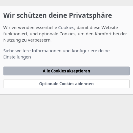
Wir schützen deine Privatsphäre
Wir verwenden essentielle
Cookies
, damit diese Website
funktioniert, und optionale Cookies, um den Komfort bei der
Nutzung zu verbessern.
Installation und Konfiguration
Siehe weitere Informationen und konfiguriere deine
Einstellungen
Cookies
Deutsch [Du]
Kontakt
Nutzungsbedingungen
Datenschutzerklärung
Hilfe
Alle Cookies akzeptieren
Startseite
R
S
S
Optionale Cookies ablehnen
®
Community platform by XenForo
© 2010-2022 XenForo Ltd.
-
Deutsch von
-
xenDach
©2010-2014
F
e
e
d