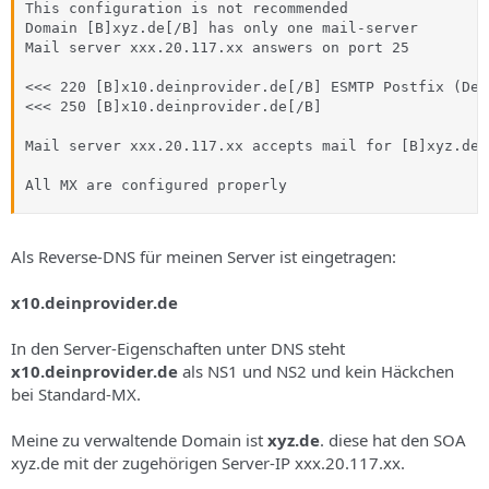
This configuration is not recommended

Domain [B]xyz.de[/B] has only one mail-server

Mail server xxx.20.117.xx answers on port 25

<<< 220 [B]x10.deinprovider.de[/B] ESMTP Postfix (Deb
<<< 250 [B]x10.deinprovider.de[/B]

Mail server xxx.20.117.xx accepts mail for [B]xyz.de[/
All MX are configured properly
Als Reverse-DNS für meinen Server ist eingetragen:
x10.deinprovider.de
In den Server-Eigenschaften unter DNS steht
x10.deinprovider.de
als NS1 und NS2 und kein Häckchen
bei Standard-MX.
Meine zu verwaltende Domain ist
xyz.de
. diese hat den SOA
xyz.de mit der zugehörigen Server-IP xxx.20.117.xx.