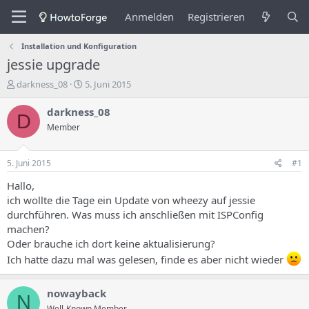
Anmelden
Registrieren
Installation und Konfiguration
jessie upgrade
E
E
darkness_08
5. Juni 2015
r
r
s
s
darkness_08
D
t
t
Member
e
e
l
l
l
l
5. Juni 2015
#1
e
u
r
n
Hallo,
d
g
ich wollte die Tage ein Update von wheezy auf jessie
e
s
durchführen. Was muss ich anschließen mit ISPConfig
s
d
machen?
T
a
Oder brauche ich dort keine aktualisierung?
h
t
e
u
Ich hatte dazu mal was gelesen, finde es aber nicht wieder
m
m
a
nowayback
s
N
Well-Known Member