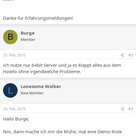
s
Danke für Erfahrungsmeldungen!
Burge
B
Member
25. Feb. 2010
#2
ich nutze nur 64bit Server und ja es klappt alles aus dem
Howto ohne irgendwelche Probleme.
Lonesome Walker
L
New Member
26. Feb. 2010
#3
Hallo Burge,
fein, dann mache ich mir die Mühe, mal eine Demo-Kiste