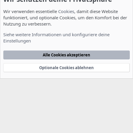
Wir verwenden essentielle
Cookies
, damit diese Website
funktioniert, und optionale Cookies, um den Komfort bei der
Nutzung zu verbessern.
Installation und Konfiguration
Siehe weitere Informationen und konfiguriere deine
Einstellungen
Cookies
Deutsch [Du]
Kontakt
Nutzungsbedingungen
Datenschutzerklärung
Hilfe
Alle Cookies akzeptieren
Startseite
R
S
S
Optionale Cookies ablehnen
®
Community platform by XenForo
© 2010-2022 XenForo Ltd.
-
Deutsch von
-
xenDach
©2010-2014
F
e
e
d