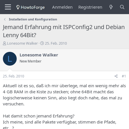
Anmelden
Registrieren
Installation und Konfiguration
Jemand Erfahrung mit ISPConfig2 und Debian
Lenny 64Bit?
E
E
Lonesome Walker
25. Feb. 2010
r
r
s
s
Lonesome Walker
L
t
t
New Member
e
e
l
l
l
l
25. Feb. 2010
#1
e
u
r
n
Aktuell ist es so, daß ich mir überlege, mal ein wenig mehr als
d
g
4 GB RAM in die Kiste zu stecken; ohne 64Bit macht das
e
s
logischerweise keinen Sinn, also liegt doch nahe, das mal zu
s
d
versuchen.
T
a
h
t
Hat damit schon jemand Erfahrung?
e
u
m
m
Ich meine, sind alle Pakete verfügbar, stimmen die Pfade,
a
etc...?