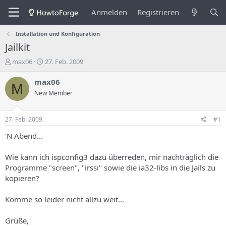
Anmelden
Registrieren
Installation und Konfiguration
Jailkit
E
E
max06
27. Feb. 2009
r
r
s
s
max06
M
t
t
New Member
e
e
l
l
l
l
27. Feb. 2009
#1
e
u
r
n
'N Abend...
d
g
e
s
Wie kann ich ispconfig3 dazu überreden, mir nachträglich die
s
d
Programme "screen", "irssi" sowie die ia32-libs in die Jails zu
T
a
kopieren?
h
t
e
u
m
m
Komme so leider nicht allzu weit...
a
s
Grüße,