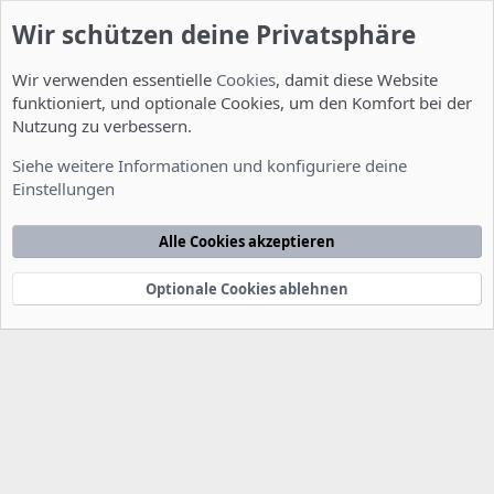
Wir schützen deine Privatsphäre
Wir verwenden essentielle
Cookies
, damit diese Website
funktioniert, und optionale Cookies, um den Komfort bei der
Nutzung zu verbessern.
Installation und Konfiguration
Siehe weitere Informationen und konfiguriere deine
Einstellungen
Cookies
Deutsch [Du]
Kontakt
Nutzungsbedingungen
Datenschutzerklärung
Hilfe
Alle Cookies akzeptieren
Startseite
R
S
S
Optionale Cookies ablehnen
®
Community platform by XenForo
© 2010-2022 XenForo Ltd.
-
Deutsch von
-
xenDach
©2010-2014
F
e
e
d