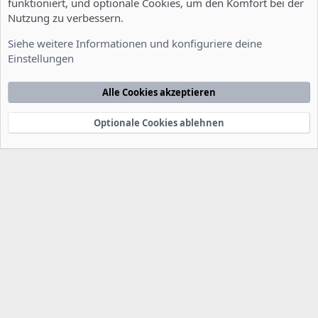
funktioniert, und optionale Cookies, um den Komfort bei der
Nutzung zu verbessern.
Installation und Konfiguration
Siehe weitere Informationen und konfiguriere deine
Einstellungen
Cookies
Deutsch [Du]
Kontakt
Nutzungsbedingungen
Datenschutzerklärung
Hilfe
Alle Cookies akzeptieren
Startseite
R
S
S
Optionale Cookies ablehnen
®
Community platform by XenForo
© 2010-2022 XenForo Ltd.
-
Deutsch von
-
xenDach
©2010-2014
F
e
e
d