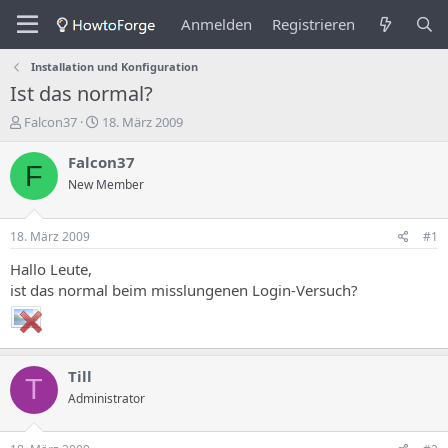
Anmelden
Registrieren
Installation und Konfiguration
Ist das normal?
E
E
Falcon37
18. März 2009
r
r
s
s
Falcon37
F
t
t
New Member
e
e
l
l
l
l
18. März 2009
#1
e
u
r
n
Hallo Leute,
d
g
ist das normal beim misslungenen Login-Versuch?
e
s
s
d
T
a
h
t
e
u
Till
T
m
m
Administrator
a
s