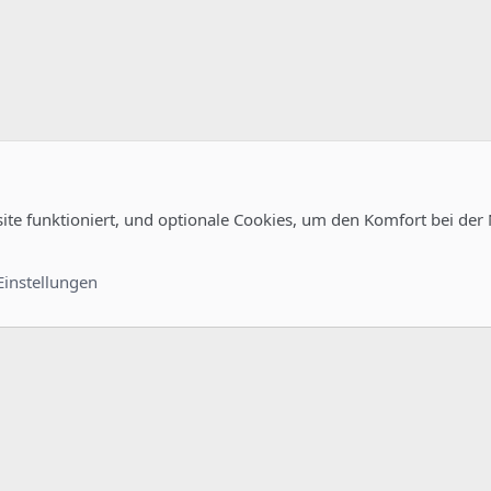
site funktioniert, und optionale Cookies, um den Komfort bei der
uration
Kontakt
Nutzungsb
Einstellungen
®
unity platform by XenForo
© 2010-2022 XenForo Ltd.
-
Deutsch von xenDach
©2010