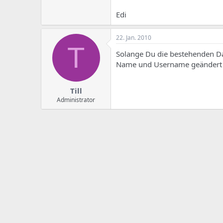
e
u
m
m
Edi
a
s
22. Jan. 2010
T
Solange Du die bestehenden Date
Name und Username geändert un
Till
Administrator