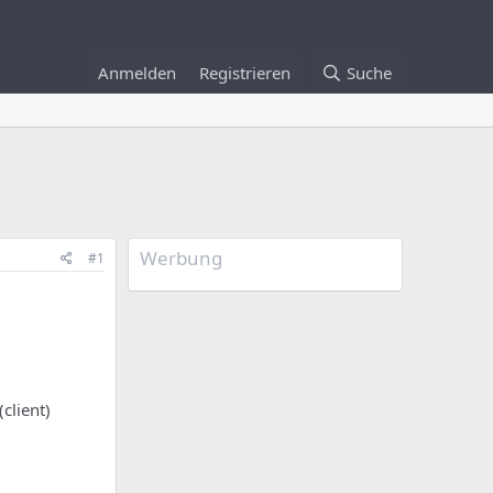
Anmelden
Registrieren
Suche
Werbung
#1
client)