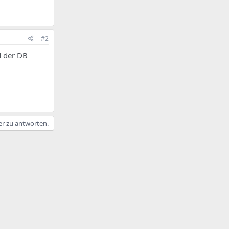
#2
d der DB
er zu antworten.