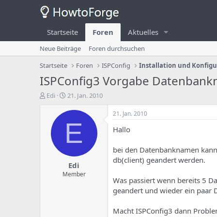
Startseite
Foren
Aktuelles
Neue Beiträge
Foren durchsuchen
Startseite
Foren
ISPConfig
Installation und Konfig
ISPConfig3 Vorgabe Datenban
E
E
Edi
21. Jan. 2010
r
r
s
s
21. Jan. 2010
t
t
E
Hallo
e
e
l
l
l
l
bei den Datenbanknamen kann ja
e
u
db(client) geandert werden.
Edi
r
n
d
g
Member
Was passiert wenn bereits 5 Da
e
s
geandert und wieder ein paar 
s
d
T
a
h
t
Macht ISPConfig3 dann Probl