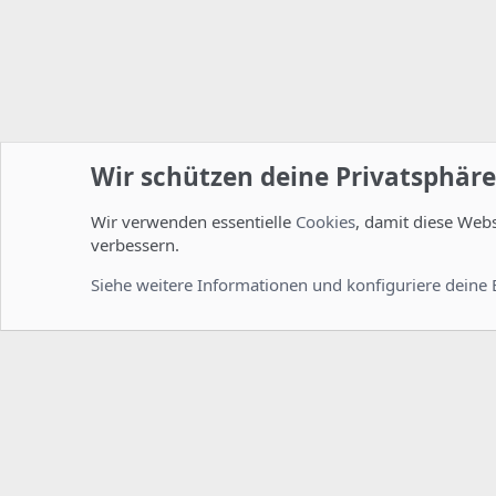
Wir schützen deine Privatsphäre
Wir verwenden essentielle
Cookies
, damit diese Web
Startseite
Foren
ISPConfig
Installation und Konfig
verbessern.
Cookies
Deutsch [Du]
Siehe weitere Informationen und konfiguriere deine 
Comm