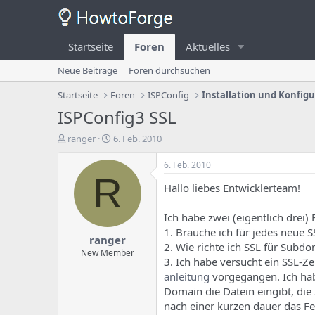
Startseite
Foren
Aktuelles
Neue Beiträge
Foren durchsuchen
Startseite
Foren
ISPConfig
Installation und Konfig
ISPConfig3 SSL
E
E
ranger
6. Feb. 2010
r
r
s
s
6. Feb. 2010
t
t
R
Hallo liebes Entwicklerteam!
e
e
l
l
l
l
Ich habe zwei (eigentlich drei)
e
u
1. Brauche ich für jedes neue S
ranger
r
n
2. Wie richte ich SSL für Subdo
d
g
New Member
3. Ich habe versucht ein SSL-Zer
e
s
anleitung
vorgegangen. Ich hab
s
d
T
a
Domain die Datein eingibt, die
h
t
nach einer kurzen dauer das Fe