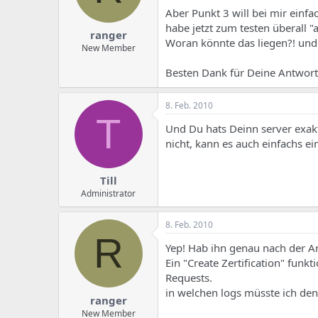
Aber Punkt 3 will bei mir einfa
habe jetzt zum testen überall "a
ranger
Woran könnte das liegen?! und
New Member
Besten Dank für Deine Antwort
8. Feb. 2010
T
Und Du hats Deinn server exakt
nicht, kann es auch einfachs ein
Till
Administrator
8. Feb. 2010
R
Yep! Hab ihn genau nach der Anl
Ein "Create Zertification" funk
Requests.
in welchen logs müsste ich de
ranger
New Member