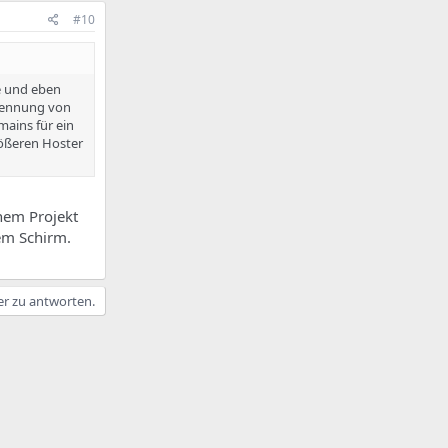
#10
e und eben
Trennung von
mains für ein
rößeren Hoster
inem Projekt
dem Schirm.
er zu antworten.