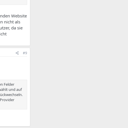
henden Website
n nicht als
tzer, da sie
icht
#9
n Felder
ählt und auf
rückwechseln.
 Provider