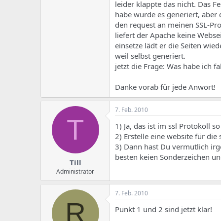
e
u
leider klappte das nicht. Das Fe
m
m
habe wurde es generiert, aber 
a
den request an meinen SSL-Prov
s
liefert der Apache keine Websei
einsetze lädt er die Seiten wied
weil selbst generiert.
jetzt die Frage: Was habe ich f
Danke vorab für jede Anwort!
7. Feb. 2010
T
1) Ja, das ist im ssl Protokoll s
2) Erstelle eine website für die
3) Dann hast Du vermutlich ir
besten keien Sonderzeichen un
Till
Administrator
7. Feb. 2010
R
Punkt 1 und 2 sind jetzt klar!