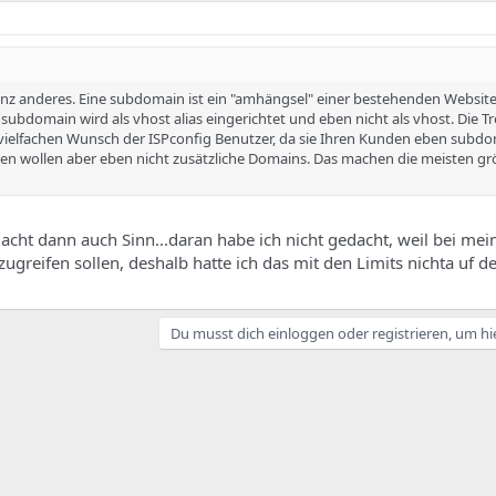
anz anderes. Eine subdomain ist ein "amhängsel" einer bestehenden Websit
 subdomain wird als vhost alias eingerichtet und eben nicht als vhost. Die 
 vielfachen Wunsch der ISPconfig Benutzer, da sie Ihren Kunden eben subdo
len wollen aber eben nicht zusätzliche Domains. Das machen die meisten g
Macht dann auch Sinn...daran habe ich nicht gedacht, weil bei me
 zugreifen sollen, deshalb hatte ich das mit den Limits nichta uf 
Du musst dich einloggen oder registrieren, um hi