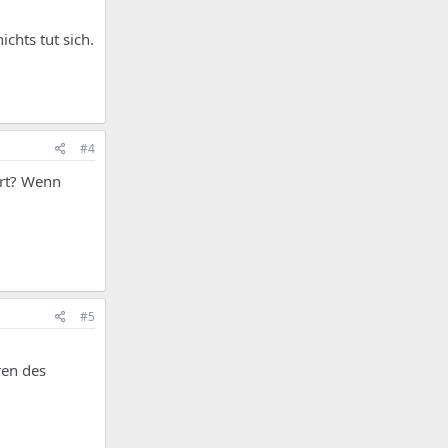
ichts tut sich.
#4
ert? Wenn
#5
ren des