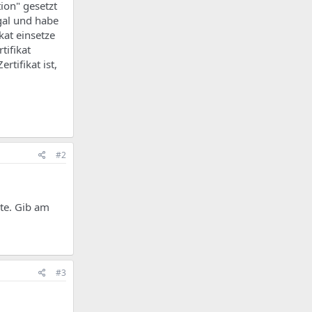
tion" gesetzt
gal und habe
kat einsetze
tifikat
rtifikat ist,
#2
te. Gib am
#3