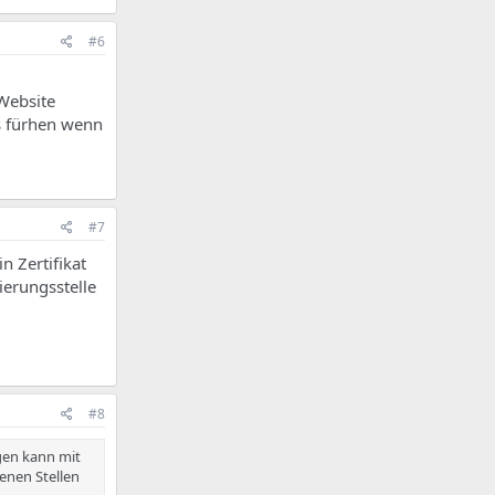
#6
Website
s fürhen wenn
#7
n Zertifikat
ierungsstelle
#8
gen kann mit
enen Stellen