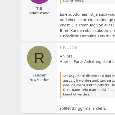
suchen muss.
Till
Administrator
Eine subdomain ist ja auch wa
und eben keine eigenständige w
vhost. Die Trennung von alias 
Ihren Kunden eben subdomains 
zusätzliche Domains. Das mach
8. Feb. 2010
R
Ah, ok!
Aber in Eurer Anleitung steht f
ranger
SSL Request:
In diesem Feld darf
New Member
ausgefüllt worden sind, wird im 
den Speichern Button geklickt. D
Denn dann sieht man im SSL Reques
benötigt werden.
solltet Ihr ggf mal ändern.