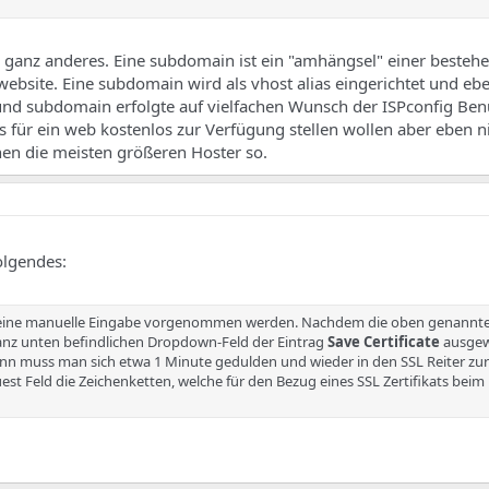
s ganz anderes. Eine subdomain ist ein "amhängsel" einer beste
ebsite. Eine subdomain wird als vhost alias eingerichtet und ebe
und subdomain erfolgte auf vielfachen Wunsch der ISPconfig Benu
für ein web kostenlos zur Verfügung stellen wollen aber eben n
en die meisten größeren Hoster so.
olgendes:
 keine manuelle Eingabe vorgenommen werden. Nachdem die oben genannte
ganz unten befindlichen Dropdown-Feld der Eintrag
Save Certificate
ausgew
ann muss man sich etwa 1 Minute gedulden und wieder in den SSL Reiter zu
t Feld die Zeichenketten, welche für den Bezug eines SSL Zertifikats beim