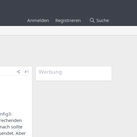
Anmelden
Registrieren
Suche
Werbung
#1
onfig3-
prechenden
nach sollte
sendet. Aber