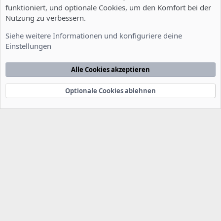
funktioniert, und optionale Cookies, um den Komfort bei der
Nutzung zu verbessern.
Installation und Konfiguration
Siehe weitere Informationen und konfiguriere deine
Einstellungen
Cookies
Deutsch [Du]
Kontakt
Nutzungsbedingungen
Datenschutzerklärung
Hilfe
Alle Cookies akzeptieren
Startseite
R
S
S
Optionale Cookies ablehnen
®
Community platform by XenForo
© 2010-2022 XenForo Ltd.
-
Deutsch von
-
xenDach
©2010-2014
F
e
e
d