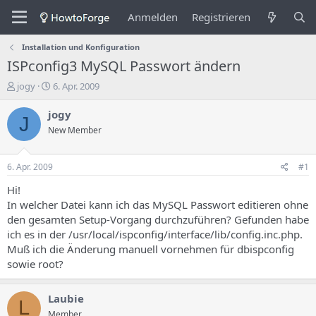
Anmelden
Registrieren
Installation und Konfiguration
ISPconfig3 MySQL Passwort ändern
E
E
jogy
6. Apr. 2009
r
r
s
s
jogy
J
t
t
New Member
e
e
l
l
l
l
6. Apr. 2009
#1
e
u
r
n
Hi!
d
g
In welcher Datei kann ich das MySQL Passwort editieren ohne
e
s
den gesamten Setup-Vorgang durchzuführen? Gefunden habe
s
d
ich es in der /usr/local/ispconfig/interface/lib/config.inc.php.
T
a
Muß ich die Änderung manuell vornehmen für dbispconfig
h
t
sowie root?
e
u
m
m
a
Laubie
s
L
Member