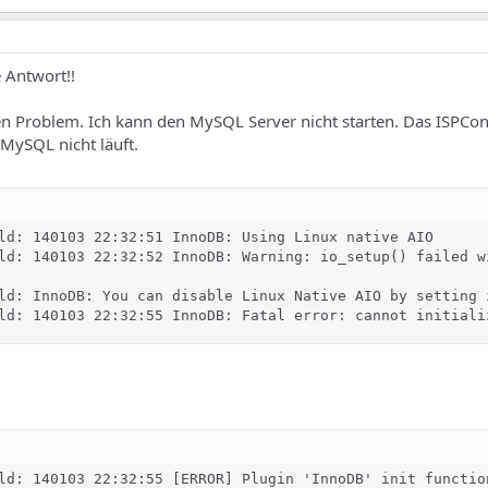
e Antwort!!
en Problem. Ich kann den MySQL Server nicht starten. Das ISPCon
 MySQL nicht läuft.
ld: 140103 22:32:51 InnoDB: Using Linux native AIO 

ld: 140103 22:32:52 InnoDB: Warning: io_setup() failed w
ld: InnoDB: You can disable Linux Native AIO by setting 
ld: 140103 22:32:55 InnoDB: Fatal error: cannot initiali
ld: 140103 22:32:55 [ERROR] Plugin 'InnoDB' init function