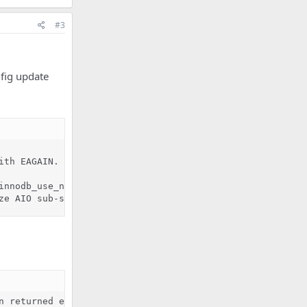
#3
fig update
ith EAGAIN. Will make 5 attempts before giving up. 

innodb_use_native_aio = 0 in my.cnf 

ze AIO sub-system
 returned error. 
