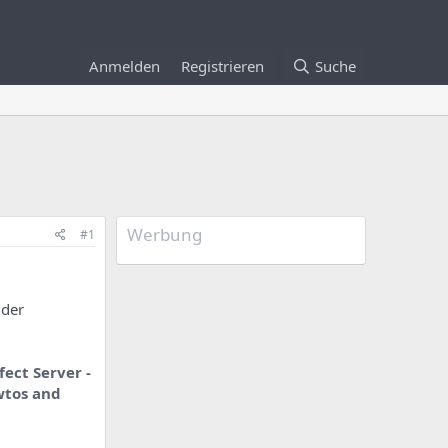
Anmelden
Registrieren
Suche
Werbung
#1
 der
fect Server -
wtos and