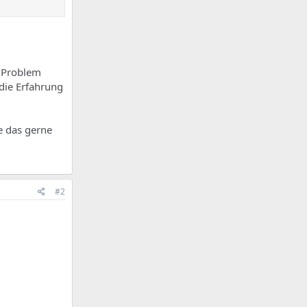
s Problem
die Erfahrung
e das gerne
#2