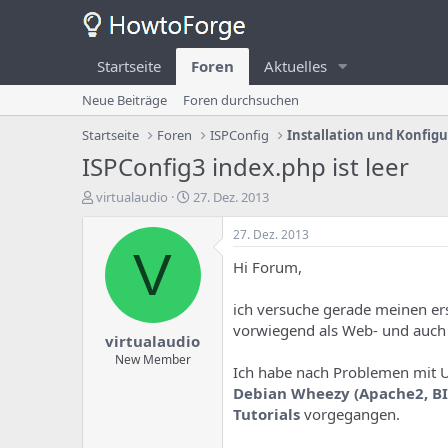
Startseite
Foren
Aktuelles
Neue Beiträge
Foren durchsuchen
Startseite
Foren
ISPConfig
Installation und Konfig
ISPConfig3 index.php ist leer
E
E
virtualaudio
27. Dez. 2013
r
r
s
s
27. Dez. 2013
t
t
V
Hi Forum,
e
e
l
l
l
l
ich versuche gerade meinen ers
e
u
vorwiegend als Web- und auch ei
virtualaudio
r
n
d
g
New Member
Ich habe nach Problemen mit U
e
s
Debian Wheezy (Apache2, BIN
s
d
T
a
Tutorials
vorgegangen.
h
t