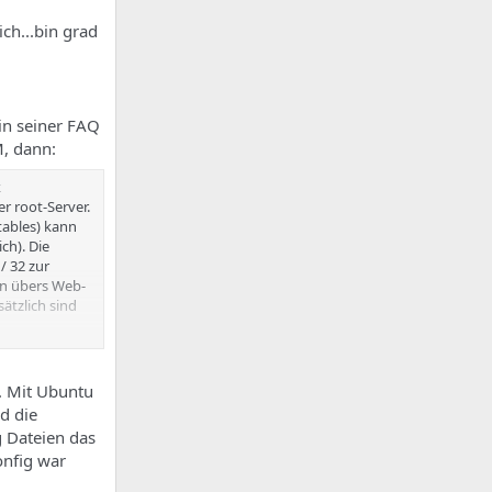
ich...bin grad
 in seiner FAQ
M, dann:
x
er root-Server.
tables) kann
ch). Die
/ 32 zur
on übers Web-
sätzlich sind
 Wunsch TUN/TAP
rvers, es
d. Mit Ubuntu
ählten OVZ
d die
g Dateien das
onfig war