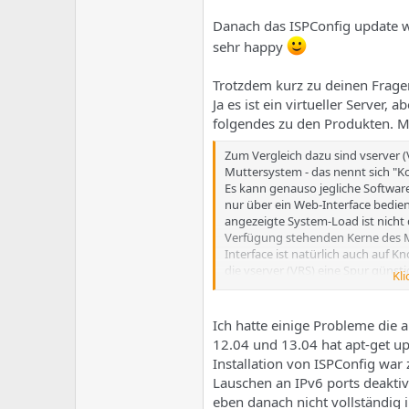
Danach das ISPConfig update 
sehr happy
Trotzdem kurz zu deinen Frage
Ja es ist ein virtueller Server
folgendes zu den Produkten. Mei
Zum Vergleich dazu sind vserver (
Muttersystem - das nennt sich "Kon
Es kann genauso jegliche Software 
nur über ein Web-Interface bedie
angezeigte System-Load ist nicht d
Verfügung stehenden Kerne des M
Interface ist natürlich auch auf K
die vserver (VRS) eine Spur günst
Kli
OpenVZ (OVZ) ist ebenfalls eine Ar
devices für VPN zur Verfügung. Di
Ich hatte einige Probleme die 
stehen allerdings nicht alle CPU
12.04 und 13.04 hat apt-get up
Produkt). Die Verwaltung erfolgt
Installation von ISPConfig war 
Lauschen an IPv6 ports deaktiv
eben danach nicht vollständig i