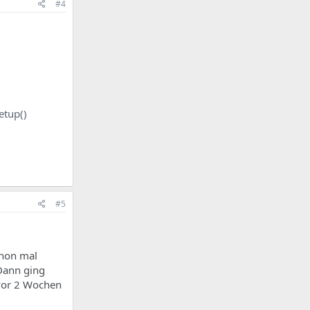
#4
etup()
#5
chon mal
 Dann ging
 vor 2 Wochen