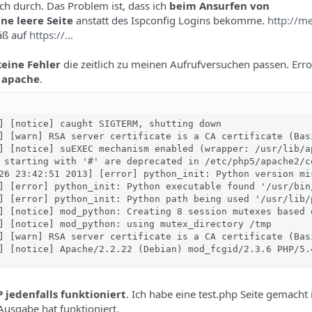
sich durch. Das Problem ist, dass ich
beim Ansurfen von
ne leere Seite
anstatt des Ispconfig Logins bekomme.
http://m
äß auf
https://.
..
keine Fehler
die zeitlich zu meinen Aufrufversuchen passen. Er
n apache
.
] [notice] caught SIGTERM, shutting down

] [warn] RSA server certificate is a CA certificate (Bas
] [notice] suEXEC mechanism enabled (wrapper: /usr/lib/ap
 starting with '#' are deprecated in /etc/php5/apache2/c
26 23:42:51 2013] [error] python_init: Python version mi
] [error] python_init: Python executable found '/usr/bin/
] [error] python_init: Python path being used '/usr/lib/
] [notice] mod_python: Creating 8 session mutexes based 
] [notice] mod_python: using mutex_directory /tmp

] [warn] RSA server certificate is a CA certificate (Bas
] [notice] Apache/2.2.22 (Debian) mod_fcgid/2.3.6 PHP/5.
 jedenfalls funktioniert
. Ich habe eine test.php Seite gemacht 
Ausgabe hat funktioniert.