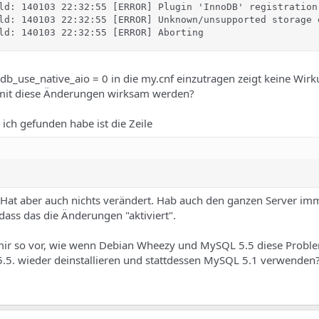
ld: 140103 22:32:55 [ERROR] Plugin 'InnoDB' registration
ld: 140103 22:32:55 [ERROR] Unknown/unsupported storage e
ld: 140103 22:32:55 [ERROR] Aborting
b_use_native_aio = 0 in die my.cnf einzutragen zeigt keine Wirk
mit diese Änderungen wirksam werden?
ich gefunden habe ist die Zeile
n. Hat aber auch nichts verändert. Hab auch den ganzen Server im
dass das die Änderungen "aktiviert".
mir so vor, wie wenn Debian Wheezy und MySQL 5.5 diese Probl
5.5. wieder deinstallieren und stattdessen MySQL 5.1 verwenden