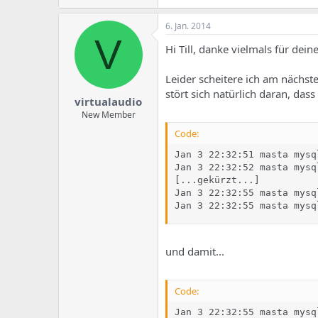
6. Jan. 2014
V
Hi Till, danke vielmals für dein
Leider scheitere ich am nächst
stört sich natürlich daran, dass
virtualaudio
New Member
Code:
Jan 3 22:32:51 masta mysq
Jan 3 22:32:52 masta mysq
[...gekürzt...]

Jan 3 22:32:55 masta mysq
Jan 3 22:32:55 masta mysq
und damit...
Code:
Jan 3 22:32:55 masta mysq