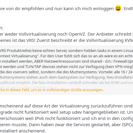
wie von dir empfohlen und nun kann ich mich einloggen
. Endl
n:
, aber weder Vollvirtualisierung noch OpenVZ. Der Anbieter schreibt
nes ist das VRS! Zuerst beschreibt er die Vollvirtualisierung KV
VRS Produktreihe) keine echten Server, sondern hidden tasks in einem Linu
text Virtualisierung". Für den User fühlt sich das so an als wäre es ein echt
installiert werden, ABER Netzwerkressourcen sind shared - d.h.: Firewall (ip
nt werden und TUN/TAP devices stehen nicht zur Verfügung (kein VPN mögli
ie des vservers selbst, sondern die des Muttersystems. Vorteile: alle 16 / 24 
uttersystems stehen auch dem Gastsystem zur Verfügung. Neu-Installati
nopfdruck möglich. Die Neu-Installation verläuft schneller als bei KVM und zu
iger als die "großen KVM Brüder".
cke in dieses Feld, um es in vollständiger Größe anzuzeigen.
t der "Kontext Virtualisierung", unterstützt allerdings IPv6 und stellt auf
e angezeigte System-Load ist im Gegensatz zu VRS die Ihres eigenen OVZ Se
anscheinend auf diese Art der Virtualisierung zurückzuführen sin
-Kerne zur Verfügung wie bei VRS, sondern nur 2 vCores (abhängig vom gew
grade nicht funktioniert weil setup udev hängengeblieben ist. Un
 über das bekannte solusVM Aministrations-Panel.
zerschossen weil IPv6 nicht funktioniert und ich erst in den confi
ieren musste. Dann haben zwar die Services gestartet, aber ISPC
nstalliert anscheinend.