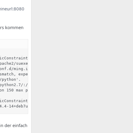
eineurl:8080
rors kommen
icConstraints: CA == TRUE !?)

ache2/suexec)

onf.d/ming.ini on line 1 in Unknown on line 0

smatch, expected '2.7.2+', found '2.7.3'.

python'.

python2.7/:/usr/lib/python2.7/plat-linux2:/usr/lib/python
on 150 max processes and 0 max threads.

icConstraints: CA == TRUE !?)

4.4-14+deb7u7 mod_python/3.3.1 Python/2.7.3 mod_ruby/1.2
in der einfach