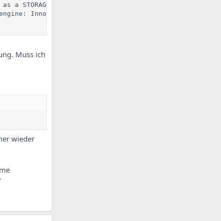
 as a STORAGE ENGINE failed. 

ngine: InnoDB 

ung. Muss ich
mer wieder
eme
?