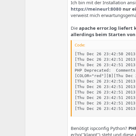
e
u
Ich bin mit der Installation an
m
m
https://meineurl:8080
nur ei
a
verweist mich erwartungsgem
s
Die
apache error.log liefert 
allerdings beim Starten vo
Code:
[Thu Dec 26 23:42:50 2013
[Thu Dec 26 23:42:51 2013
[Thu Dec 26 23:42:51 2013
PHP Deprecated:  Comments
[COLOR="red"][B][Thu Dec 
[Thu Dec 26 23:42:51 2013
[Thu Dec 26 23:42:51 2013
[Thu Dec 26 23:42:51 2013
[Thu Dec 26 23:42:51 2013
[Thu Dec 26 23:42:51 2013
[Thu Dec 26 23:42:51 2013
Benötigt ispconfig Python?
PHP
echo("klappt") steht und diese 