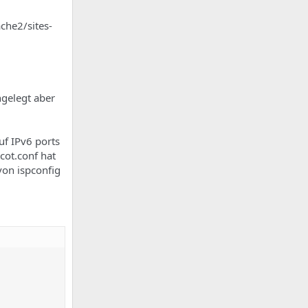
che2/sites-
ngelegt aber
uf IPv6 ports
cot.conf hat
von ispconfig