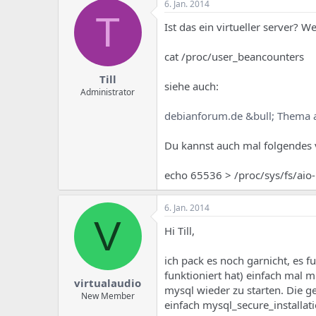
6. Jan. 2014
T
Ist das ein virtueller server? 
cat /proc/user_beancounters
Till
siehe auch:
Administrator
debianforum.de &bull; Thema an
Du kannst auch mal folgendes 
echo 65536 > /proc/sys/fs/aio
6. Jan. 2014
V
Hi Till,
ich pack es noch garnicht, es f
funktioniert hat) einfach mal m
virtualaudio
mysql wieder zu starten. Die g
New Member
einfach mysql_secure_installat