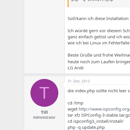
Soll/kann ich diese Installatio
Ich würde gern vor diesem Schr
ganz einfach gelöst und ich wü
wie ich bei Linux im Fehlerfal
Beste Grüße und frohe Weihnac
heute noch zum Laufen bringen
LG Andi
31. Dez. 2013
T
die index.php sollte nicht leer
cd /tmp
wget
http://www.ispconfig.org
Till
tar xfz ISPConfig-3-stable.tar.gz
Administrator
cd ispconfig3_install/install/
php -q update.php