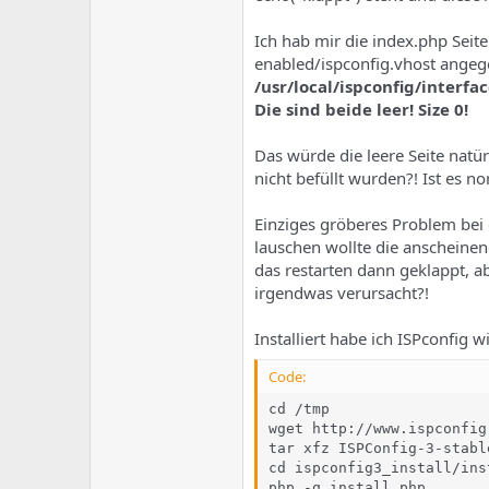
Ich hab mir die index.php Seit
enabled/ispconfig.vhost angeg
/usr/local/ispconfig/inter
Die sind beide leer! Size 0!
Das würde die leere Seite natür
nicht befüllt wurden?! Ist es no
Einziges gröberes Problem bei d
lauschen wollte die anscheinen
das restarten dann geklappt, ab
irgendwas verursacht?!
Installiert habe ich ISPconfig 
Code:
cd /tmp

wget http://www.ispconfig
tar xfz ISPConfig-3-stable
cd ispconfig3_install/inst
php -q install.php