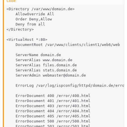
Code:
<Directory /var/www/domain.de>

    AllowOverride All

    Order Deny,Allow

    Deny from all

</Directory>

<VirtualHost *:80>

    DocumentRoot /var/www/clients/client1/web6/web

    ServerName domain.de

    ServerAlias www.domain.de 

    ServerAlias files.domain.de 

    ServerAlias stats.domain.de 

    ServerAdmin webmaster@domain.de

    ErrorLog /var/log/ispconfig/httpd/domain.de/error.
    ErrorDocument 400 /error/400.html

    ErrorDocument 401 /error/401.html

    ErrorDocument 403 /error/403.html

    ErrorDocument 404 /error/404.html

    ErrorDocument 405 /error/405.html

    ErrorDocument 500 /error/500.html

    ErrorDocument 503 /error/503.html
