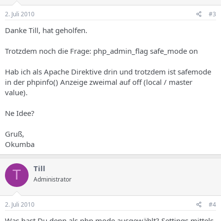
2. Juli 2010
#3
Danke Till, hat geholfen.
Trotzdem noch die Frage: php_admin_flag safe_mode on
Hab ich als Apache Direktive drin und trotzdem ist safemode
in der phpinfo() Anzeige zweimal auf off (local / master
value).
Ne Idee?
Gruß,
Okumba
Till
T
Administrator
2. Juli 2010
#4
Was hast Du denn als php mode ausgewählt? Settings mittels