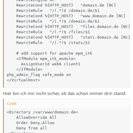
    RewriteCond %{HTTP_HOST}   ^domain.de [NC]

    RewriteRule   ^/(.*)$ /domain.de/$1  

    RewriteCond %{HTTP_HOST}   ^www.domain.de [NC]

    RewriteRule   ^/(.*)$ /domain.de/$1  

    RewriteCond %{HTTP_HOST}   ^files.domain.de [NC]

    RewriteRule   ^/(.*)$ /files/$1  

    RewriteCond %{HTTP_HOST}   ^stats.domain.de [NC]

    RewriteRule   ^/(.*)$ /stats/$1  

    # add support for apache mpm_itk

    <IfModule mpm_itk_module>

      AssignUserId web6 client1

    </IfModule>

php_admin_flag safe_mode on

</VirtualHost>
Hier bin ich mir nicht sicher, ob das schon immer drin stand:
Code:
<Directory /var/www/domain.de>

    AllowOverride All

    Order Deny,Allow

    Deny from all
