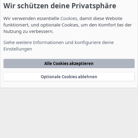
(Mod-PHP)
Wir schützen deine Privatsphäre
Dieses Problem habe ich in aehnlicher Form auch
Wir verwenden essentielle
Cookies
, damit diese Website
Zitat von Okumba:
funktioniert, und optionale Cookies, um den Komfort bei der
Nutzung zu verbessern.
Hab ich als Apache Direktive drin und trotzdem ist safemode in der
phpinfo() Anzeige zweimal auf off (local / master value).
Siehe weitere Informationen und konfiguriere deine
Einstellungen
Allerdings ist bei mir Mod-PHP eingestellt. (ausfuehrlicher
stehts im Englischen Teil des Forums.)
Alle Cookies akzeptieren
Du musst dich einloggen oder registrieren, um hier zu antworten.
Optionale Cookies ablehnen
Werbung
Installation und Konfiguration
Cookies
Deutsch [Du]
Kontakt
Nutzungsbedingungen
Datenschutzerklärung
Hilfe