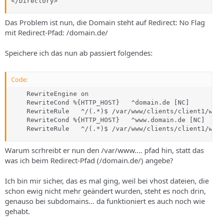
</Directory>
Das Problem ist nun, die Domain steht auf Redirect: No Flag
mit Redirect-Pfad: /domain.de/
Speichere ich das nun ab passiert folgendes:
Code:
    RewriteEngine on

    RewriteCond %{HTTP_HOST}   ^domain.de [NC]

    RewriteRule   ^/(.*)$ /var/www/clients/client1/we
    RewriteCond %{HTTP_HOST}   ^www.domain.de [NC]

    RewriteRule   ^/(.*)$ /var/www/clients/client1/we
Warum scrhreibt er nun den /var/www.... pfad hin, statt das
was ich beim Redirect-Pfad (/domain.de/) angebe?
Ich bin mir sicher, das es mal ging, weil bei vhost dateien, die
schon ewig nicht mehr geändert wurden, steht es noch drin,
genauso bei subdomains... da funktioniert es auch noch wie
gehabt.