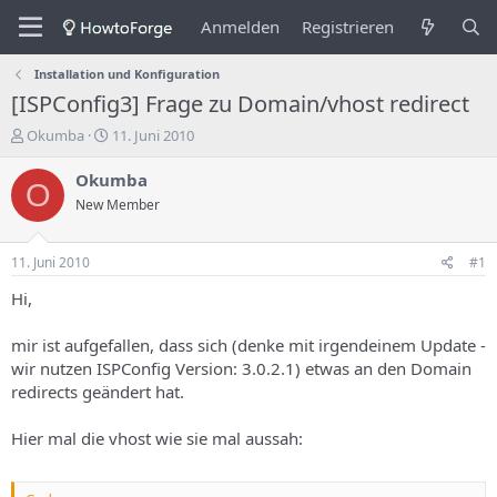
Anmelden
Registrieren
Installation und Konfiguration
[ISPConfig3] Frage zu Domain/vhost redirect
E
E
Okumba
11. Juni 2010
r
r
s
s
Okumba
O
t
t
New Member
e
e
l
l
l
l
11. Juni 2010
#1
e
u
r
n
Hi,
d
g
e
s
mir ist aufgefallen, dass sich (denke mit irgendeinem Update -
s
d
wir nutzen ISPConfig Version: 3.0.2.1) etwas an den Domain
T
a
redirects geändert hat.
h
t
e
u
m
m
Hier mal die vhost wie sie mal aussah:
a
s