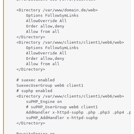
    <Directory /var/www/domain.de/web>

        Options FollowSymLinks

        AllowOverride All

        Order allow,deny

        Allow from all

    </Directory>

    <Directory /var/www/clients/client1/web6/web>

        Options FollowSymLinks

        AllowOverride All

        Order allow,deny

        Allow from all

    </Directory>

    # suexec enabled

    SuexecUserGroup web6 client1

    # suphp enabled

    <Directory /var/www/clients/client1/web6/web>

        suPHP_Engine on

        # suPHP_UserGroup web6 client1

        AddHandler x-httpd-suphp .php .php3 .php4 .php
        suPHP_AddHandler x-httpd-suphp

    </Directory>

    RewriteEngine on
